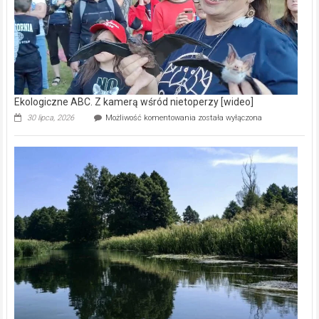
Ekologiczne ABC. Z kamerą wśród nietoperzy [wideo]
Ekologiczne
30 lipca, 2026
Możliwość komentowania
została wyłączona
ABC.
Z
kamerą
wśród
nietoperzy
[wideo]