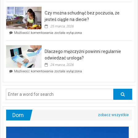
kontrolą”
–
Czy można schudnąć bez poczucia, że
bezpłatna
akcja
jesteś ciągle na diecie?
profilaktyczna
25 marca, 2026
w
Czy
Możliwość komentowania
została wyłączona
Częstochowie
można
już
schudnąć
25
bez
kwietnia!
Dlaczego mężczyźni powinni regularnie
poczucia,
że
odwiedzać urologa?
jesteś
24 marca, 2026
ciągle
Dlaczego
Możliwość komentowania
została wyłączona
na
mężczyźni
diecie?
powinni
regularnie
odwiedzać
urologa?
Dom