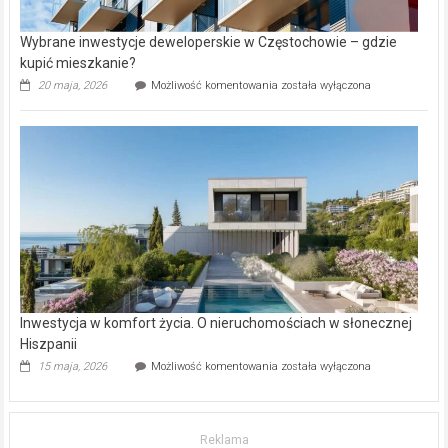
Wybrane inwestycje deweloperskie w Częstochowie – gdzie
kupić mieszkanie?
Wybrane
20 maja, 2026
Możliwość komentowania
została wyłączona
inwestycje
deweloperskie
w Częstochowie
–
gdzie
kupić
mieszkanie?
Inwestycja w komfort życia. O nieruchomościach w słonecznej
Hiszpanii
Inwestycja
15 maja, 2026
Możliwość komentowania
została wyłączona
w komfort
życia.
O nieruchomościach
w słonecznej
Reklama
Hiszpanii