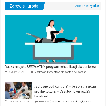
Zdrowie i uroda
Rusza miejski, BEZPŁATNY program rehabilitacji dla seniorów!
Rusza
5 maja, 2026
Możliwość komentowania
została wyłączona
miejski,
BEZPŁATNY
program
„Zdrowie pod kontrolą” – bezpłatna akcja
rehabilitacji
dla
profilaktyczna w Częstochowie już 25
seniorów!
kwietnia!
„Zdrowie
21 kwietnia, 2026
Możliwość komentowania
została wyłączona
pod