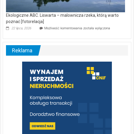
Ekologiczne ABC. Liswarta – malownicza rzeka, którą warto
poznać [fotorelacja]
Ekologiczne
22 lipca, 2026
Możliwość komentowania
została wyłączona
ABC.
Liswarta
–
malownicza
Reklama
rzeka,
którą
warto
poznać
[fotorelacja]