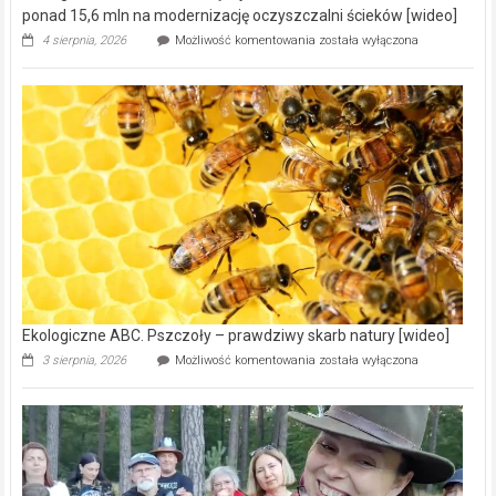
ponad 15,6 mln na modernizację oczyszczalni ścieków [wideo]
Ekologiczne
4 sierpnia, 2026
Możliwość komentowania
została wyłączona
ABC.
Gmina
Wręczyca
Wielka
z
dofinansowaniem
ponad
15,6
mln
na
modernizację
oczyszczalni
ścieków
[wideo]
Ekologiczne ABC. Pszczoły – prawdziwy skarb natury [wideo]
Ekologiczne
3 sierpnia, 2026
Możliwość komentowania
została wyłączona
ABC.
Pszczoły
–
prawdziwy
skarb
natury
[wideo]