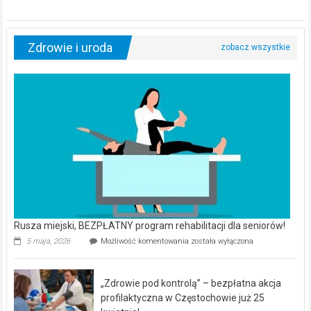
Zdrowie i uroda
Rusza miejski, BEZPŁATNY program rehabilitacji dla seniorów!
Rusza
5 maja, 2026
Możliwość komentowania
została wyłączona
miejski,
BEZPŁATNY
program
„Zdrowie pod kontrolą” – bezpłatna akcja
rehabilitacji
dla
profilaktyczna w Częstochowie już 25
seniorów!