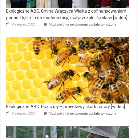
Ekologiczne ABC. Gmina Wręczyca Wielka z dofinansowaniem
ponad 15,6 mln na modernizację oczyszczalni ścieków [wideo]
Ekologiczne
4 sierpnia, 2026
Możliwość komentowania
została wyłączona
ABC.
Gmina
Wręczyca
Wielka
z
dofinansowaniem
ponad
15,6
mln
na
modernizację
oczyszczalni
ścieków
[wideo]
Ekologiczne ABC. Pszczoły – prawdziwy skarb natury [wideo]
Ekologiczne
3 sierpnia, 2026
Możliwość komentowania
została wyłączona
ABC.
Pszczoły
–
prawdziwy
skarb