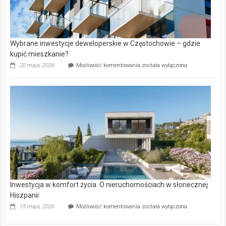
Wybrane inwestycje deweloperskie w Częstochowie – gdzie
kupić mieszkanie?
Wybrane
20 maja, 2026
Możliwość komentowania
została wyłączona
inwestycje
deweloperskie
w Częstochowie
–
gdzie
kupić
mieszkanie?
Inwestycja w komfort życia. O nieruchomościach w słonecznej
Hiszpanii
Inwestycja
15 maja, 2026
Możliwość komentowania
została wyłączona
w komfort
życia.