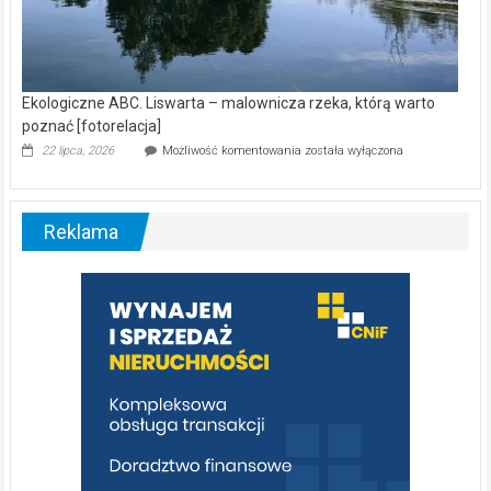
Ekologiczne ABC. Liswarta – malownicza rzeka, którą warto
poznać [fotorelacja]
Ekologiczne
22 lipca, 2026
Możliwość komentowania
została wyłączona
ABC.
Liswarta
–
malownicza
Reklama
rzeka,
którą
warto
poznać
[fotorelacja]