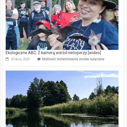
natury
[wideo]
Ekologiczne ABC. Z kamerą wśród nietoperzy [wideo]
Ekologiczne
30 lipca, 2026
Możliwość komentowania
została wyłączona
ABC.
Z
kamerą
wśród
nietoperzy
[wideo]