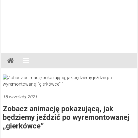
Gazeta
Regionalna
Częstochowa,
Kłobuck,
Lubliniec,
15 września, 2021
Myszków
Zobacz animację pokazującą, jak
będziemy jeździć po wyremontowanej
„gierkówce”