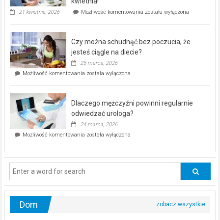
kwietnia!
„Zdrowie
21 kwietnia, 2026
Możliwość komentowania
została wyłączona
pod
kontrolą”
–
Czy można schudnąć bez poczucia, że
bezpłatna
akcja
jesteś ciągle na diecie?
profilaktyczna
25 marca, 2026
w
Czy
Możliwość komentowania
została wyłączona
Częstochowie
można
już
schudnąć
25
bez
kwietnia!
Dlaczego mężczyźni powinni regularnie
poczucia,
że
odwiedzać urologa?
jesteś
24 marca, 2026
ciągle
Dlaczego
Możliwość komentowania
została wyłączona
na
mężczyźni
diecie?
powinni
regularnie
odwiedzać
urologa?
Dom