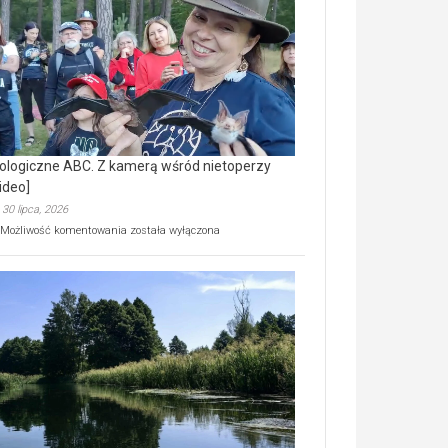
prawdziwy
skarb
natury
[wideo]
ologiczne ABC. Z kamerą wśród nietoperzy
ideo]
30 lipca, 2026
Ekologiczne
Możliwość komentowania
została wyłączona
ABC.
Z
kamerą
wśród
nietoperzy
[wideo]