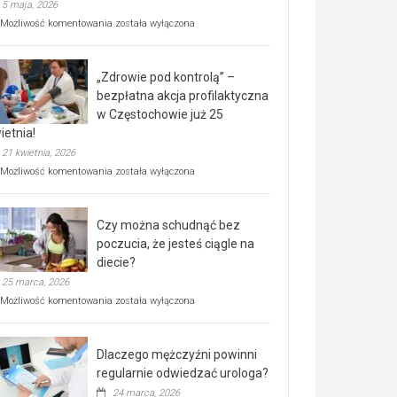
5 maja, 2026
Rusza
Możliwość komentowania
została wyłączona
miejski,
BEZPŁATNY
program
„Zdrowie pod kontrolą” –
rehabilitacji
dla
bezpłatna akcja profilaktyczna
seniorów!
w Częstochowie już 25
ietnia!
21 kwietnia, 2026
„Zdrowie
Możliwość komentowania
została wyłączona
pod
kontrolą”
–
Czy można schudnąć bez
bezpłatna
akcja
poczucia, że jesteś ciągle na
profilaktyczna
diecie?
w
25 marca, 2026
Częstochowie
już
Czy
Możliwość komentowania
została wyłączona
25
można
kwietnia!
schudnąć
bez
Dlaczego mężczyźni powinni
poczucia,
że
regularnie odwiedzać urologa?
jesteś
24 marca, 2026