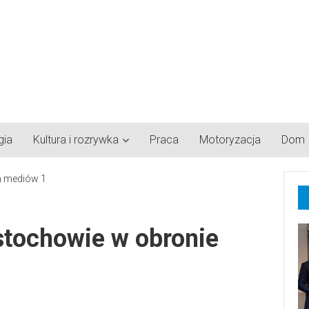
gia
Kultura i rozrywka
Praca
Motoryzacja
Dom
stochowie w obronie