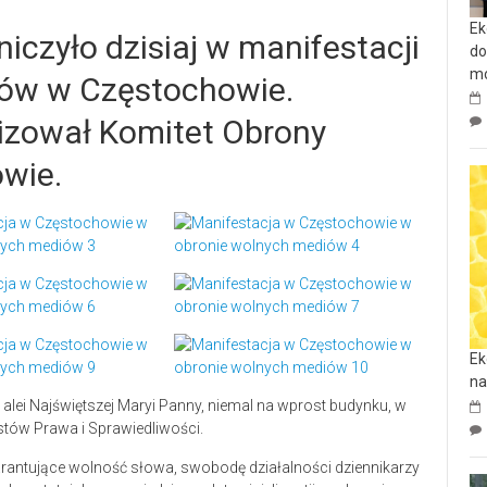
Ek
iczyło dzisiaj w manifestacji
do
mo
iów w Częstochowie.
nizował Komitet Obrony
wie.
Ek
na
alei Najświętszej Maryi Panny, niemal na wprost budynku, w
stów Prawa i Sprawiedliwości.
warantujące wolność słowa, swobodę działalności dziennikarzy