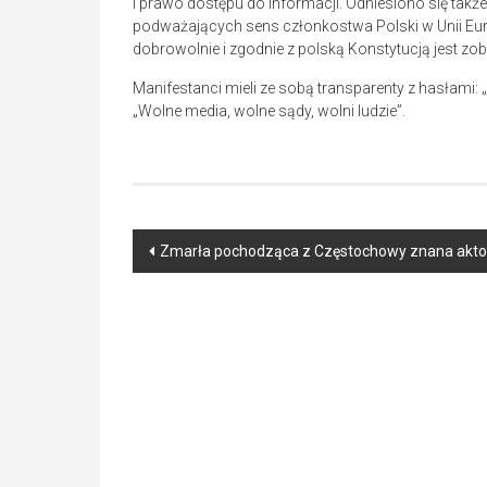
i prawo dostępu do informacji. Odniesiono się także
podważających sens członkostwa Polski w Unii Euro
dobrowolnie i zgodnie z polską Konstytucją jest 
Manifestanci mieli ze sobą transparenty z hasłami: „
„Wolne media, wolne sądy, wolni ludzie”.
Post
Zmarła pochodząca z Częstochowy znana aktor
navigation