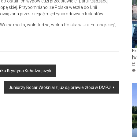
 do ostatnich wypowiedzi przedstawicieli partii rządzącej
pejskiej. Przypomniano, że Polska weszła do Unii
zobowiązana przestrzegać międzynarodowych traktatów.
Wolne media, wolni ludzie, wolna Polska w Unii Europejskiej”,
Ek
[w
ka Krystyna Kołodziejczyk
Juniorzy Bocar Włókniarz już są prawie złoci w DMPJ!