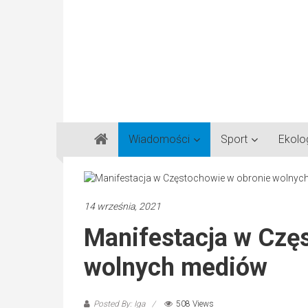
Gazeta
Wiadomości
Sport
Ekolo
Regionalna
Częstochowa,
Kłobuck,
Lubliniec,
14 września, 2021
Myszków
Manifestacja w Czę
wolnych mediów
Posted By: Iga
508 Views