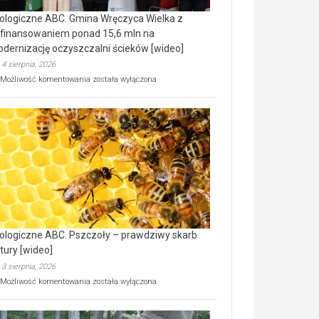
ologiczne ABC. Gmina Wręczyca Wielka z
finansowaniem ponad 15,6 mln na
dernizację oczyszczalni ścieków [wideo]
4 sierpnia, 2026
Ekologiczne
Możliwość komentowania
została wyłączona
ABC.
Gmina
Wręczyca
Wielka
z
dofinansowaniem
ponad
15,6
mln
na
modernizację
oczyszczalni
ścieków
ologiczne ABC. Pszczoły – prawdziwy skarb
[wideo]
tury [wideo]
3 sierpnia, 2026
Ekologiczne
Możliwość komentowania
została wyłączona
ABC.
Pszczoły
–