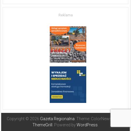
życia.
O nieruchomościach
w słonecznej
Reklama
Hiszpanii
Copyright © 2026
Gazeta Regionalna
. Theme: ColorNews Pro by
ThemeGrill
. Powered by
WordPress
.