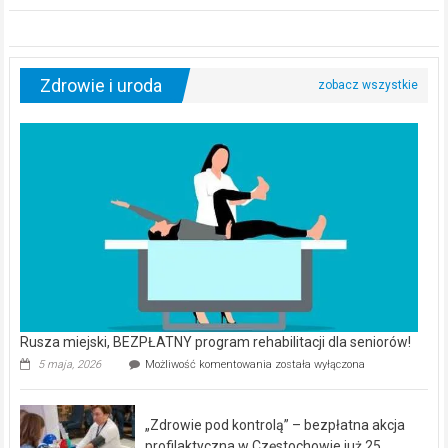
Zdrowie i uroda
Rusza miejski, BEZPŁATNY program rehabilitacji dla seniorów!
Rusza
5 maja, 2026
Możliwość komentowania
została wyłączona
miejski,
BEZPŁATNY
program
„Zdrowie pod kontrolą” – bezpłatna akcja
rehabilitacji
dla
profilaktyczna w Częstochowie już 25