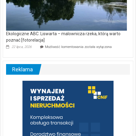
Ekologiczne ABC. Liswarta – malownicza rzeka, którą warto
poznać [fotorelacja]
Ekologiczne
22 lipca, 2026
Możliwość komentowania
została wyłączona
ABC.
Liswarta
–
malownicza
Reklama
rzeka,
którą
warto
poznać
[fotorelacja]