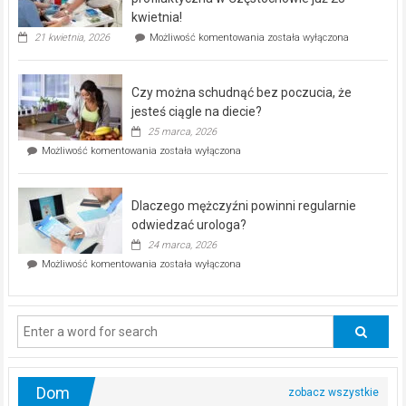
seniorów!
kwietnia!
„Zdrowie
21 kwietnia, 2026
Możliwość komentowania
została wyłączona
pod
kontrolą”
–
Czy można schudnąć bez poczucia, że
bezpłatna
akcja
jesteś ciągle na diecie?
profilaktyczna
25 marca, 2026
w
Czy
Możliwość komentowania
została wyłączona
Częstochowie
można
już
schudnąć
25
bez
kwietnia!
Dlaczego mężczyźni powinni regularnie
poczucia,
że
odwiedzać urologa?
jesteś
24 marca, 2026
ciągle
Dlaczego
Możliwość komentowania
została wyłączona
na
mężczyźni
diecie?
powinni
regularnie
odwiedzać
urologa?
Dom