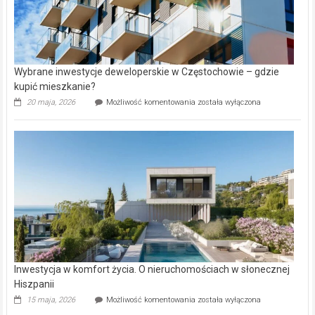
Wybrane inwestycje deweloperskie w Częstochowie – gdzie
kupić mieszkanie?
Wybrane
20 maja, 2026
Możliwość komentowania
została wyłączona
inwestycje
deweloperskie
w Częstochowie
–
gdzie
kupić
mieszkanie?
Inwestycja w komfort życia. O nieruchomościach w słonecznej
Hiszpanii
Inwestycja
15 maja, 2026
Możliwość komentowania
została wyłączona
w komfort