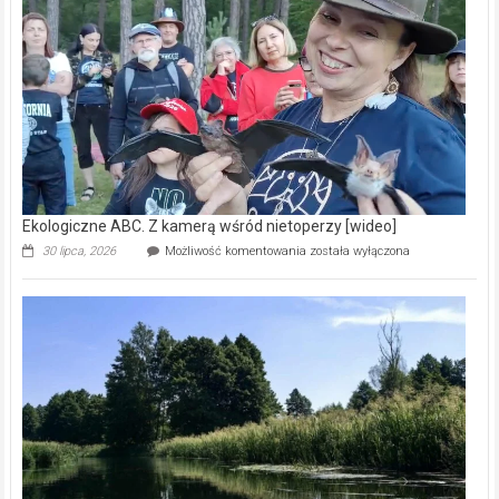
prawdziwy
skarb
natury
[wideo]
Ekologiczne ABC. Z kamerą wśród nietoperzy [wideo]
Ekologiczne
30 lipca, 2026
Możliwość komentowania
została wyłączona
ABC.
Z
kamerą
wśród
nietoperzy
[wideo]