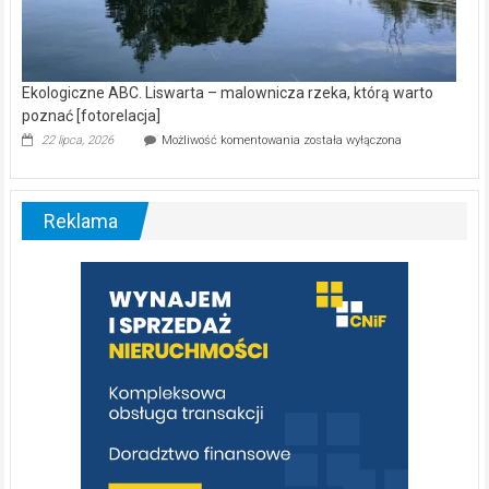
Ekologiczne ABC. Liswarta – malownicza rzeka, którą warto
poznać [fotorelacja]
Ekologiczne
22 lipca, 2026
Możliwość komentowania
została wyłączona
ABC.
Liswarta
–
malownicza
Reklama
rzeka,
którą
warto
poznać
[fotorelacja]