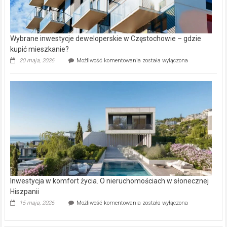
Wybrane inwestycje deweloperskie w Częstochowie – gdzie
kupić mieszkanie?
Wybrane
20 maja, 2026
Możliwość komentowania
została wyłączona
inwestycje
deweloperskie
w Częstochowie
–
gdzie
kupić
mieszkanie?
Inwestycja w komfort życia. O nieruchomościach w słonecznej
Hiszpanii
Inwestycja
15 maja, 2026
Możliwość komentowania
została wyłączona
w komfort
życia.
O nieruchomościach