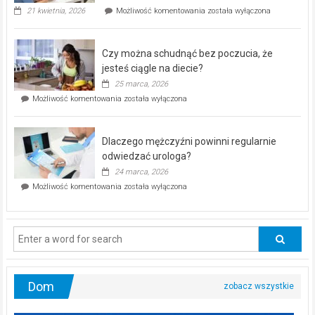
„Zdrowie
21 kwietnia, 2026
Możliwość komentowania
została wyłączona
pod
kontrolą”
–
Czy można schudnąć bez poczucia, że
bezpłatna
akcja
jesteś ciągle na diecie?
profilaktyczna
25 marca, 2026
w
Czy
Możliwość komentowania
została wyłączona
Częstochowie
można
już
schudnąć
25
bez
kwietnia!
Dlaczego mężczyźni powinni regularnie
poczucia,
że
odwiedzać urologa?
jesteś
24 marca, 2026
ciągle
Dlaczego
Możliwość komentowania
została wyłączona
na
mężczyźni
diecie?
powinni
regularnie
odwiedzać
urologa?
Dom