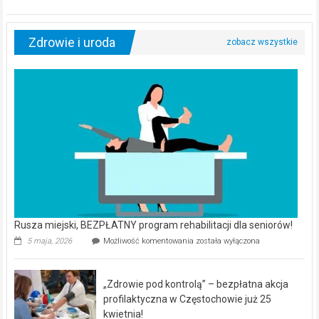
Zdrowie i uroda
Rusza miejski, BEZPŁATNY program rehabilitacji dla seniorów!
Rusza
5 maja, 2026
Możliwość komentowania
została wyłączona
miejski,
BEZPŁATNY
program
„Zdrowie pod kontrolą” – bezpłatna akcja
rehabilitacji
dla
profilaktyczna w Częstochowie już 25
seniorów!
kwietnia!