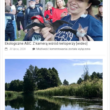
natury
[wideo]
Ekologiczne ABC. Z kamerą wśród nietoperzy [wideo]
Ekologiczne
30 lipca, 2026
Możliwość komentowania
została wyłączona
ABC.
Z
kamerą
wśród
nietoperzy
[wideo]