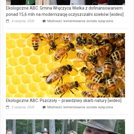
Ekologiczne ABC. Gmina Wręczyca Wielka z dofinansowaniem
ponad 15,6 mln na modernizację oczyszczalni ścieków [wideo]
Ekologiczne
4 sierpnia, 2026
Możliwość komentowania
została wyłączona
ABC.
Gmina
Wręczyca
Wielka
z
dofinansowaniem
ponad
15,6
mln
na
modernizację
oczyszczalni
ścieków
[wideo]
Ekologiczne ABC. Pszczoły – prawdziwy skarb natury [wideo]
Ekologiczne
3 sierpnia, 2026
Możliwość komentowania
została wyłączona
ABC.
Pszczoły
–
prawdziwy
skarb