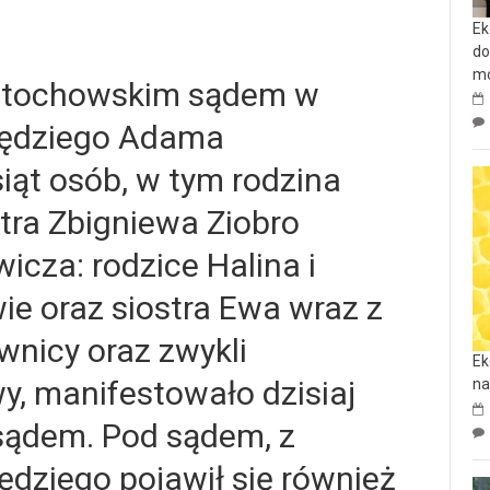
Ek
do
mo
ęstochowskim sądem w
sędziego Adama
siąt osób, w tym rodzina
tra Zbigniewa Ziobro
cza: rodzice Halina i
e oraz siostra Ewa wraz z
awnicy oraz zwykli
Ek
, manifestowało dzisiaj
na
sądem. Pod sądem, z
ędziego pojawił się również