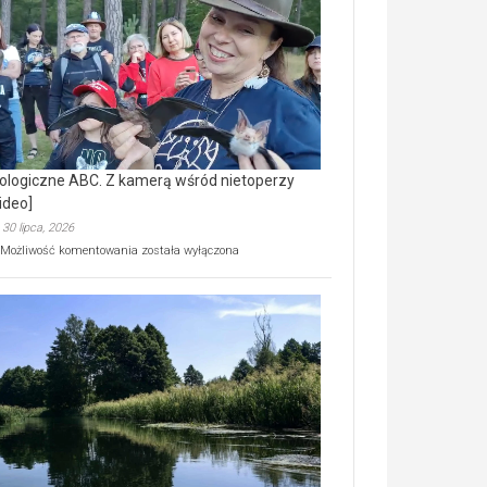
prawdziwy
skarb
natury
[wideo]
ologiczne ABC. Z kamerą wśród nietoperzy
ideo]
30 lipca, 2026
Ekologiczne
Możliwość komentowania
została wyłączona
ABC.
Z
kamerą
wśród
nietoperzy
[wideo]