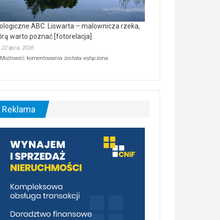
ologiczne ABC. Liswarta – malownicza rzeka,
órą warto poznać [fotorelacja]
22 lipca, 2026
Ekologiczne
Możliwość komentowania
została wyłączona
ABC.
Liswarta
–
malownicza
rzeka,
którą
Reklama
warto
poznać
[fotorelacja]