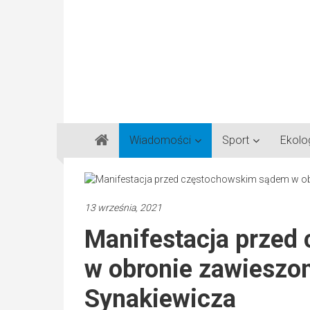
Gazeta
Wiadomości
Sport
Ekolo
Regionalna
Częstochowa,
Kłobuck,
Lubliniec,
13 września, 2021
Myszków
Manifestacja przed
w obronie zawieszo
Synakiewicza