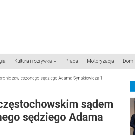
gia
Kultura i rozrywka
Praca
Motoryzacja
Dom
 częstochowskim sądem
nego sędziego Adama