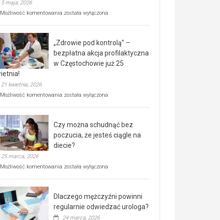
5 maja, 2026
Rusza
Możliwość komentowania
została wyłączona
miejski,
BEZPŁATNY
program
„Zdrowie pod kontrolą” –
rehabilitacji
dla
bezpłatna akcja profilaktyczna
seniorów!
w Częstochowie już 25
ietnia!
21 kwietnia, 2026
„Zdrowie
Możliwość komentowania
została wyłączona
pod
kontrolą”
–
Czy można schudnąć bez
bezpłatna
akcja
poczucia, że jesteś ciągle na
profilaktyczna
diecie?
w
25 marca, 2026
Częstochowie
już
Czy
Możliwość komentowania
została wyłączona
25
można
kwietnia!
schudnąć
bez
Dlaczego mężczyźni powinni
poczucia,
że
regularnie odwiedzać urologa?
jesteś
24 marca, 2026