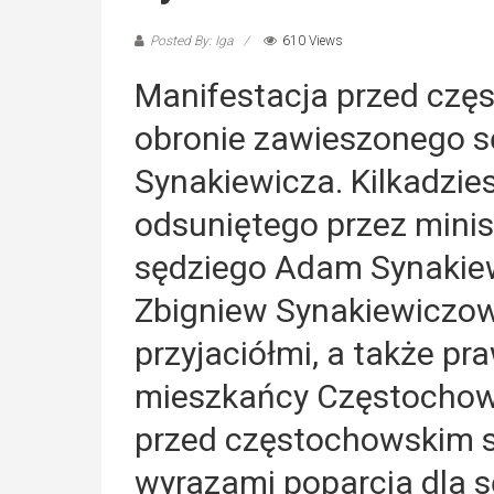
Posted By: Iga
610 Views
Manifestacja przed cz
obronie zawieszonego 
Synakiewicza. Kilkadzie
odsuniętego przez minis
sędziego Adam Synakiewi
Zbigniew Synakiewiczowi
przyjaciółmi, a także pr
mieszkańcy Częstochowy
przed częstochowskim 
wyrazami poparcia dla s