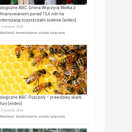
ologiczne ABC. Gmina Wręczyca Wielka z
finansowaniem ponad 15,6 mln na
dernizację oczyszczalni ścieków [wideo]
4 sierpnia, 2026
Ekologiczne
Możliwość komentowania
została wyłączona
ABC.
Gmina
Wręczyca
Wielka
z
dofinansowaniem
ponad
15,6
mln
na
modernizację
oczyszczalni
ścieków
ologiczne ABC. Pszczoły – prawdziwy skarb
[wideo]
tury [wideo]
3 sierpnia, 2026
Ekologiczne
Możliwość komentowania
została wyłączona
ABC.
Pszczoły
–