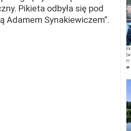
zny. Pikieta odbyła się pod
ią Adamem Synakiewiczem”.
Ek
[w