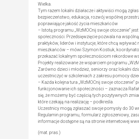
Wielka.
Tym razem lokalni działacze i aktywiści mogą zgłas
bezpieczeństwo, edukacja, rozwój wspólnej przestrze
poprawiające jakość życia mieszkańców
– Istotą programu „WzMOCnij swoje otoczenie” jes
społeczności. Przedsięwzięcie pozwala na wspólną
praktyków, liderów i instytucje, które chcą wpływać n
mieszkańców – mówi Szymon Kostiuk, koordynator 
przekazać lokalnym społecznościom rekordowe wspa
Projekty realizowane ze wsparciem programu „WzMO
Zarówno dzieci i młodzież, seniorzy oraz lokalni dz
uczestniczyć w szkoleniach z zakresu pomocy dziec
– Każda kolejna tura „WzMOCnij swoje otoczenie” 
funkcjonowanie ich społeczności – zaznacza Rafał
się, że możemy być częścią tych pozytywnych zmia
które czekają na realizację – podkreśla.
Uczestnicy mogą zgłaszać swoje pomysły do 30 wrze
Regulamin programu, formularz zgłoszeniowy, zas
informacje dostępne są na stronie internetowej ww
(mat. pras.)