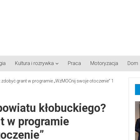
gia
Kultura i rozrywka
Praca
Motoryzacja
Dom
 powiatu kłobuckiego?
t w programie
oczenie”