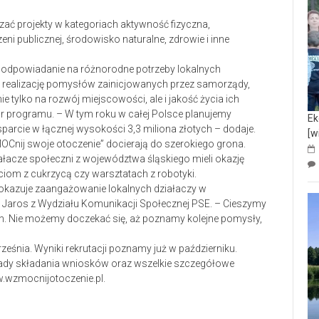
zać projekty w kategoriach aktywność fizyczna,
ni publicznej, środowisko naturalne, zdrowie i inne
t odpowiadanie na różnorodne potrzeby lokalnych
 realizację pomysłów zainicjowanych przez samorządy,
ie tylko na rozwój miejscowości, ale i jakość życia ich
programu. – W tym roku w całej Polsce planujemy
Ek
rcie w łącznej wysokości 3,3 miliona złotych – dodaje.
[w
Cnij swoje otoczenie” docierają do szerokiego grona.
iałacze społeczni z województwa śląskiego mieli okazję
iom z cukrzycą czy warsztatach z robotyki.
pokazuje zaangażowanie lokalnych działaczy w
 Jaros z Wydziału Komunikacji Społecznej PSE. – Cieszymy
n. Nie możemy doczekać się, aż poznamy kolejne pomysły,
śnia. Wyniki rekrutacji poznamy już w październiku.
ady składania wniosków oraz wszelkie szczegółowe
w.wzmocnijotoczenie.pl.