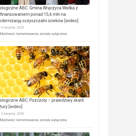
ologiczne ABC. Gmina Wręczyca Wielka z
finansowaniem ponad 15,6 mln na
dernizację oczyszczalni ścieków [wideo]
4 sierpnia, 2026
Ekologiczne
Możliwość komentowania
została wyłączona
ABC.
Gmina
Wręczyca
Wielka
z
dofinansowaniem
ponad
15,6
mln
na
modernizację
oczyszczalni
ścieków
ologiczne ABC. Pszczoły – prawdziwy skarb
[wideo]
tury [wideo]
3 sierpnia, 2026
Ekologiczne
Możliwość komentowania
została wyłączona
ABC.
Pszczoły
–