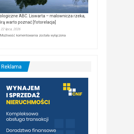
ologiczne ABC. Liswarta – malownicza rzeka,
órą warto poznać [fotorelacja]
22 lipca, 2026
Ekologiczne
Możliwość komentowania
została wyłączona
ABC.
Liswarta
–
malownicza
rzeka,
którą
Reklama
warto
poznać
[fotorelacja]