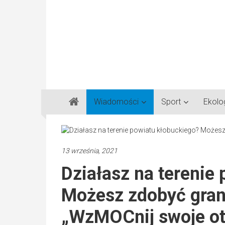
Gazeta
Wiadomości
Sport
Ekolo
Regionalna
Częstochowa,
Kłobuck,
Lubliniec,
13 września, 2021
Myszków
Działasz na terenie
Możesz zdobyć gran
„WzMOCnij swoje ot