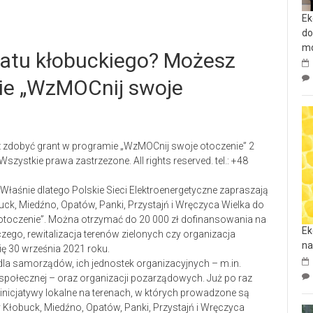
Ek
do
mo
iatu kłobuckiego? Możesz
ie „WzMOCnij swoje
zystkie prawa zastrzezone. All rights reserved. tel.: +48
łaśnie dlatego Polskie Sieci Elektroenergetyczne zapraszają
k, Miedźno, Opatów, Panki, Przystajń i Wręczyca Wielka do
toczenie”. Można otrzymać do 20 000 zł dofinansowania na
Ek
czego, rewitalizacja terenów zielonych czy organizacja
na
ię 30 września 2021 roku.
la samorządów, ich jednostek organizacyjnych – m.in.
 społecznej – oraz organizacji pozarządowych. Już po raz
ą inicjatywy lokalne na terenach, w których prowadzone są
y Kłobuck, Miedźno, Opatów, Panki, Przystajń i Wręczyca