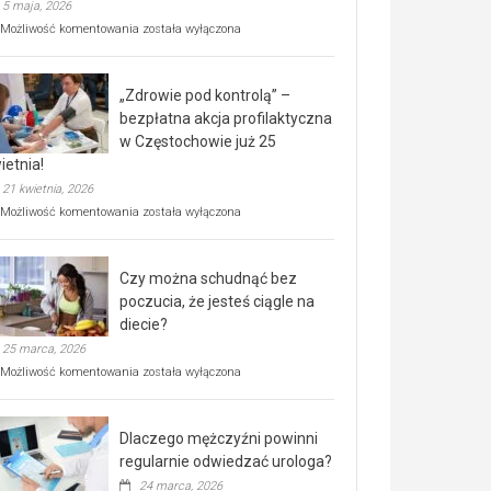
5 maja, 2026
Rusza
Możliwość komentowania
została wyłączona
miejski,
BEZPŁATNY
program
„Zdrowie pod kontrolą” –
rehabilitacji
dla
bezpłatna akcja profilaktyczna
seniorów!
w Częstochowie już 25
ietnia!
21 kwietnia, 2026
„Zdrowie
Możliwość komentowania
została wyłączona
pod
kontrolą”
–
Czy można schudnąć bez
bezpłatna
akcja
poczucia, że jesteś ciągle na
profilaktyczna
diecie?
w
25 marca, 2026
Częstochowie
już
Czy
Możliwość komentowania
została wyłączona
25
można
kwietnia!
schudnąć
bez
Dlaczego mężczyźni powinni
poczucia,
że
regularnie odwiedzać urologa?
jesteś
24 marca, 2026