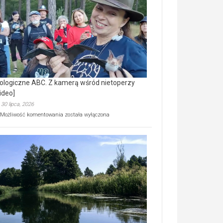
prawdziwy
skarb
natury
[wideo]
ologiczne ABC. Z kamerą wśród nietoperzy
ideo]
30 lipca, 2026
Ekologiczne
Możliwość komentowania
została wyłączona
ABC.
Z
kamerą
wśród
nietoperzy
[wideo]