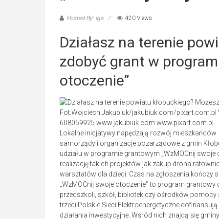
Posted By: Iga
420 Views
Działasz na terenie pow
zdobyć grant w program
otoczenie”
Fot.Wojciech Jakubiuk/jakubiuk.com/pixart.com.pl Ws
608059925 www.jakubiuk.com www.pixart.com.pl
Lokalne inicjatywy napędzają rozwój mieszkańców. W
samorządy i organizacje pozarządowe z gmin Kłobuc
udziału w programie grantowym „WzMOCnij swoje o
realizację takich projektów jak zakup drona ratowni
warsztatów dla dzieci. Czas na zgłoszenia kończy s
„WzMOCnij swoje otoczenie” to program grantowy d
przedszkoli, szkół, bibliotek czy ośrodków pomocy
trzeci Polskie Sieci Elektroenergetyczne dofinansuj
działania inwestycyjne. Wśród nich znajdą się gmin