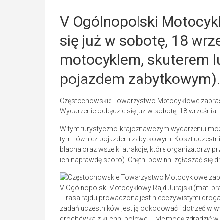
V Ogólnopolski Motocykl
się już w sobotę, 18 wr
motocyklem, skuterem l
pojazdem zabytkowym).
Częstochowskie Towarzystwo Motocyklowe zaprasz
Wydarzenie odbędzie się już w sobotę, 18 września.
W tym turystyczno-krajoznawczym wydarzeniu moż
tym również pojazdem zabytkowym. Koszt uczestnict
blacha oraz wszelki atrakcje, które organizatorzy pr
ich naprawdę sporo). Chętni powinni zgłaszać się 
V Ogólnopolski Motocyklowy Rajd Jurajski (mat. p
-Trasa rajdu prowadzona jest nieoczywistymi droga
zadań uczestników jest ją odkodować i dotrzeć w wy
grochówka z kuchni polowej. Tyle mogę zdradzić w