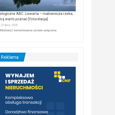
ologiczne ABC. Liswarta – malownicza rzeka,
órą warto poznać [fotorelacja]
22 lipca, 2026
Ekologiczne
Możliwość komentowania
została wyłączona
ABC.
Liswarta
–
malownicza
rzeka,
którą
Reklama
warto
poznać
[fotorelacja]