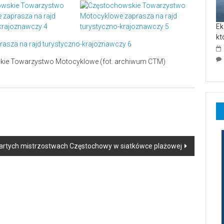
Ek
kt
skie Towarzystwo Motocyklowe (fot. archiwum CTM)
wartych mistrzostwach Częstochowy w siatkówce plażowej