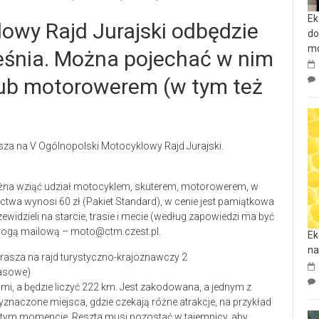
Ek
owy Rajd Jurajski odbędzie
do
mo
ześnia. Można pojechać w nim
ub motorowerem (w tym też
a na V Ogólnopolski Motocyklowy Rajd Jurajski.
na wziąć udział motocyklem, skuterem, motorowerem, w
wa wynosi 60 zł (Pakiet Standard), w cenie jest pamiątkowa
zewidzieli na starcie, trasie i mecie (według zapowiedzi ma być
drogą mailową – moto@ctm.czest.pl.
Ek
na
rasowe)
mi, a będzie liczyć 222 km. Jest zakodowana, a jednym z
znaczone miejsca, gdzie czekają różne atrakcje, na przykład
 tym momencie. Reszta musi pozostać w tajemnicy, aby