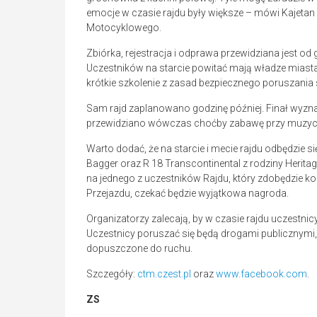
emocje w czasie rajdu były większe – mówi Kajeta
Motocyklowego.
Zbiórka, rejestracja i odprawa przewidziana jest od
Uczestników na starcie powitać mają władze miast
krótkie szkolenie z zasad bezpiecznego poruszania
Sam rajd zaplanowano godzinę później. Finał wyz
przewidziano wówczas choćby zabawę przy muzyc
Warto dodać, że na starcie i mecie rajdu odbędzie s
Bagger oraz R 18 Transcontinental z rodziny Heritag
na jednego z uczestników Rajdu, który zdobędzie ko
Przejazdu, czekać będzie wyjątkowa nagroda.
Organizatorzy zalecają, by w czasie rajdu uczestnicy 
Uczestnicy poruszać się będą drogami publicznymi
dopuszczone do ruchu.
Szczegóły:
ctm.czest.pl
oraz
www.facebook.com
.
ZS