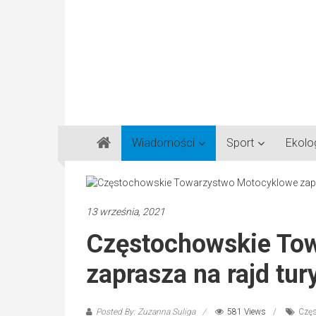
Gazeta
Wiadomości
Sport
Ekolo
Regionalna
Częstochowa,
Kłobuck,
Lubliniec,
13 września, 2021
Myszków
Częstochowskie To
zaprasza na rajd tu
Posted By: Zuzanna Suliga
581 Views
Częs