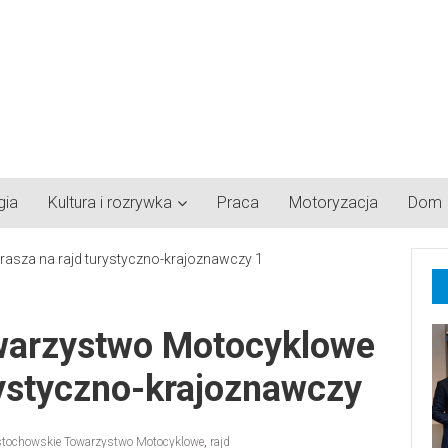
gia
Kultura i rozrywka
Praca
Motoryzacja
Dom
warzystwo Motocyklowe
rystyczno-krajoznawczy
tochowskie Towarzystwo Motocyklowe
,
rajd