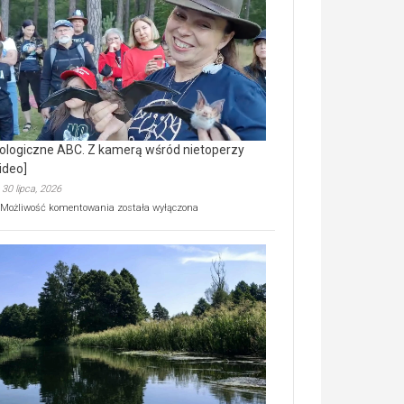
prawdziwy
skarb
natury
[wideo]
ologiczne ABC. Z kamerą wśród nietoperzy
ideo]
30 lipca, 2026
Ekologiczne
Możliwość komentowania
została wyłączona
ABC.
Z
kamerą
wśród
nietoperzy
[wideo]