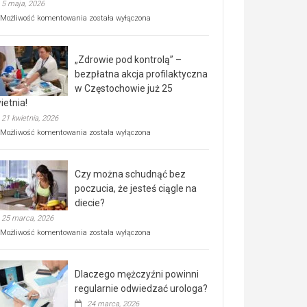
5 maja, 2026
Rusza
Możliwość komentowania
została wyłączona
miejski,
BEZPŁATNY
program
„Zdrowie pod kontrolą” –
rehabilitacji
dla
bezpłatna akcja profilaktyczna
seniorów!
w Częstochowie już 25
ietnia!
21 kwietnia, 2026
„Zdrowie
Możliwość komentowania
została wyłączona
pod
kontrolą”
–
Czy można schudnąć bez
bezpłatna
akcja
poczucia, że jesteś ciągle na
profilaktyczna
diecie?
w
25 marca, 2026
Częstochowie
już
Czy
Możliwość komentowania
została wyłączona
25
można
kwietnia!
schudnąć
bez
Dlaczego mężczyźni powinni
poczucia,
że
regularnie odwiedzać urologa?
jesteś
24 marca, 2026