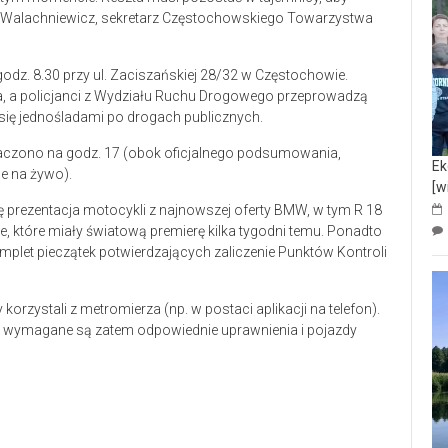
n Walachniewicz, sekretarz Częstochowskiego Towarzystwa
 godz. 8.30 przy ul. Zaciszańskiej 28/32 w Częstochowie.
a, a policjanci z Wydziału Ruchu Drogowego przeprowadzą
 się jednośladami po drogach publicznych.
naczono na godz. 17 (obok oficjalnego podsumowania,
Ek
e na żywo).
[w
ię prezentacja motocykli z najnowszej oferty BMW, w tym R 18
e, które miały światową premierę kilka tygodni temu. Ponadto
mplet pieczątek potwierdzających zaliczenie Punktów Kontroli
korzystali z metromierza (np. w postaci aplikacji na telefon).
, wymagane są zatem odpowiednie uprawnienia i pojazdy