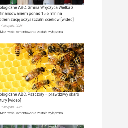
ologiczne ABC. Gmina Wręczyca Wielka z
finansowaniem ponad 15,6 mln na
dernizację oczyszczalni ścieków [wideo]
4 sierpnia, 2026
Ekologiczne
Możliwość komentowania
została wyłączona
ABC.
Gmina
Wręczyca
Wielka
z
dofinansowaniem
ponad
15,6
mln
na
modernizację
oczyszczalni
ścieków
ologiczne ABC. Pszczoły – prawdziwy skarb
[wideo]
tury [wideo]
3 sierpnia, 2026
Ekologiczne
Możliwość komentowania
została wyłączona
ABC.
Pszczoły
–