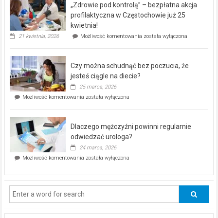
„Zdrowie pod kontrolą” – bezpłatna akcja
rehabilitacji
dla
profilaktyczna w Częstochowie już 25
seniorów!
kwietnia!
„Zdrowie
21 kwietnia, 2026
Możliwość komentowania
została wyłączona
pod
kontrolą”
–
Czy można schudnąć bez poczucia, że
bezpłatna
akcja
jesteś ciągle na diecie?
profilaktyczna
25 marca, 2026
w
Czy
Możliwość komentowania
została wyłączona
Częstochowie
można
już
schudnąć
25
bez
kwietnia!
Dlaczego mężczyźni powinni regularnie
poczucia,
że
odwiedzać urologa?
jesteś
24 marca, 2026
ciągle
Dlaczego
Możliwość komentowania
została wyłączona
na
mężczyźni
diecie?
powinni
regularnie
odwiedzać
urologa?