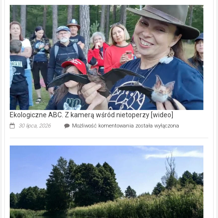
Pszczoły
–
prawdziwy
skarb
natury
[wideo]
Ekologiczne ABC. Z kamerą wśród nietoperzy [wideo]
Ekologiczne
30 lipca, 2026
Możliwość komentowania
została wyłączona
ABC.
Z
kamerą
wśród
nietoperzy
[wideo]