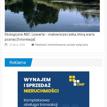
Ekologiczne ABC. Liswarta – malownicza rzeka, którą warto
poznać [fotorelacja]
Ekologiczne
22 lipca, 2026
Możliwość komentowania
została wyłączona
ABC.
Liswarta
–
malownicza
Reklama
rzeka,
którą
warto
poznać
[fotorelacja]