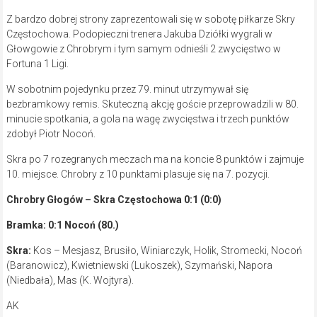
Z bardzo dobrej strony zaprezentowali się w sobotę piłkarze Skry
Częstochowa. Podopieczni trenera Jakuba Dziółki wygrali w
Głowgowie z Chrobrym i tym samym odnieśli 2 zwycięstwo w
Fortuna 1 Ligi.
W sobotnim pojedynku przez 79. minut utrzymywał się
bezbramkowy remis. Skuteczną akcję goście przeprowadzili w 80.
minucie spotkania, a gola na wagę zwycięstwa i trzech punktów
zdobył Piotr Nocoń.
Skra po 7 rozegranych meczach ma na koncie 8 punktów i zajmuje
10. miejsce. Chrobry z 10 punktami plasuje się na 7. pozycji.
Chrobry Głogów – Skra Częstochowa 0:1 (0:0)
Bramka: 0:1 Nocoń (80.)
Skra:
Kos – Mesjasz, Brusiło, Winiarczyk, Holik, Stromecki, Nocoń
(Baranowicz), Kwietniewski (Lukoszek), Szymański, Napora
(Niedbała), Mas (K. Wojtyra).
AK