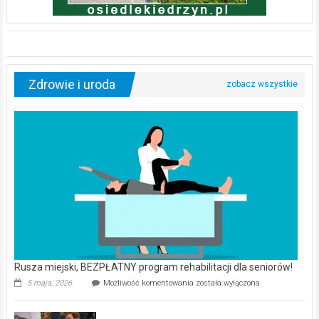
Zdrowie i uroda
Rusza miejski, BEZPŁATNY program rehabilitacji dla seniorów!
Rusza
5 maja, 2026
Możliwość komentowania
została wyłączona
miejski,
BEZPŁATNY
program