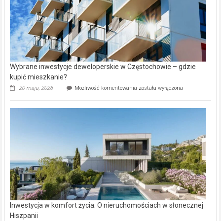
Wybrane inwestycje deweloperskie w Częstochowie – gdzie
kupić mieszkanie?
Wybrane
20 maja, 2026
Możliwość komentowania
została wyłączona
inwestycje
deweloperskie
w Częstochowie
–
gdzie
kupić
mieszkanie?
Inwestycja w komfort życia. O nieruchomościach w słonecznej
Hiszpanii