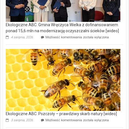
Ekologiczne ABC. Gmina Wręczyca Wielka z dofinansowaniem
ponad 15,6 mln na modernizację oczyszczalni ścieków [wideo]
Ekologiczne
4 sierpnia, 2026
Możliwość komentowania
została wyłączona
ABC.
Gmina
Wręczyca
Wielka
z
dofinansowaniem
ponad
15,6
mln
na
modernizację
oczyszczalni
ścieków
[wideo]
Ekologiczne ABC. Pszczoły – prawdziwy skarb natury [wideo]
Ekologiczne
3 sierpnia, 2026
Możliwość komentowania
została wyłączona
ABC.