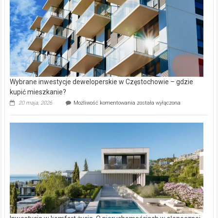
Wybrane inwestycje deweloperskie w Częstochowie – gdzie
kupić mieszkanie?
Wybrane
20 maja, 2026
Możliwość komentowania
została wyłączona
inwestycje
deweloperskie
w Częstochowie
–
gdzie
kupić
mieszkanie?