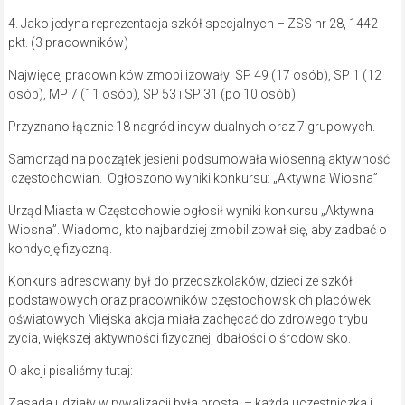
4. Jako jedyna reprezentacja szkół specjalnych – ZSS nr 28, 1442
pkt. (3 pracowników)
Najwięcej pracowników zmobilizowały: SP 49 (17 osób), SP 1 (12
osób), MP 7 (11 osób), SP 53 i SP 31 (po 10 osób).
Przyznano łącznie 18 nagród indywidualnych oraz 7 grupowych.
Samorząd na początek jesieni podsumowała wiosenną aktywność
częstochowian. Ogłoszono wyniki konkursu: „Aktywna Wiosna”
Urząd Miasta w Częstochowie ogłosił wyniki konkursu „Aktywna
Wiosna”. Wiadomo, kto najbardziej zmobilizował się, aby zadbać o
kondycję fizyczną.
Konkurs adresowany był do przedszkolaków, dzieci ze szkół
podstawowych oraz pracowników częstochowskich placówek
oświatowych Miejska akcja miała zachęcać do zdrowego trybu
życia, większej aktywności fizycznej, dbałości o środowisko.
O akcji pisaliśmy tutaj:
Zasada udziały w rywalizacji była prosta – każda uczestniczka i