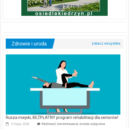
Zdrowie i uroda
Rusza miejski, BEZPŁATNY program rehabilitacji dla seniorów!
Rusza
5 maja, 2026
Możliwość komentowania
została wyłączona
miejski,