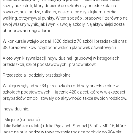
każdy uczestnik, który docierał do szkoły czy przedszkola na
rowerze, hulajnodze, rolkach, deskorolce czy z kijkami nordic
walking, otrzymywał punkty. W ten sposób ,,pracował” zarówno na
swój własny wynik, jak i wynik swojej szkoły. Najaktywniejsi zostali
uhonorowani nagrodami.
W konkursie wzięło udział 1620 dzieci z 70 szkół i przedszkoli oraz
380 pracowników częstochowskich placówek oświatowych.
A oto wyniki rywalizacji indywidualnej i grupowej w kategoriach
przedszkoli, szkół podstawowych i pracowników:
Przedszkola i oddziały przedszkolne
W akcji wzięły udział 34 przedszkola i oddziały przedszkolne w
szkołach podstawowych – łącznie 420 dzieci, które w większości
przypadków zmobilizowały do aktywności także swoich rodziców.
Indywidualnie:
I Miejsce (ex-aequo)
Julia Balińska (4 lata) i Julia Pędziach-Samsel (6 lat) z MP 16, które
jadąc na hulajnodze w towarzystwie rodzica zdobyły po 984 pkt.