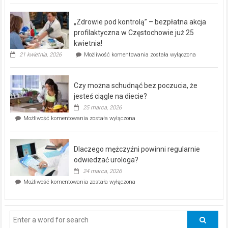
BEZPŁATNY
program
„Zdrowie pod kontrolą” – bezpłatna akcja
rehabilitacji
dla
profilaktyczna w Częstochowie już 25
seniorów!
kwietnia!
„Zdrowie
21 kwietnia, 2026
Możliwość komentowania
została wyłączona
pod
kontrolą”
–
Czy można schudnąć bez poczucia, że
bezpłatna
akcja
jesteś ciągle na diecie?
profilaktyczna
25 marca, 2026
w
Czy
Możliwość komentowania
została wyłączona
Częstochowie
można
już
schudnąć
25
bez
kwietnia!
Dlaczego mężczyźni powinni regularnie
poczucia,
że
odwiedzać urologa?
jesteś
24 marca, 2026
ciągle
Dlaczego
Możliwość komentowania
została wyłączona
na
mężczyźni
diecie?
powinni
regularnie
odwiedzać
urologa?