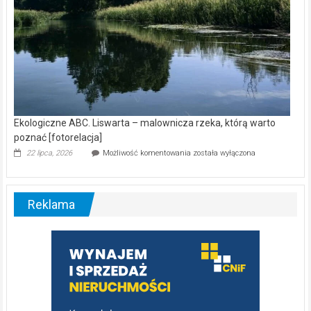
Ekologiczne ABC. Liswarta – malownicza rzeka, którą warto
poznać [fotorelacja]
Ekologiczne
22 lipca, 2026
Możliwość komentowania
została wyłączona
ABC.
Liswarta
–
malownicza
Reklama
rzeka,
którą
warto
poznać
[fotorelacja]