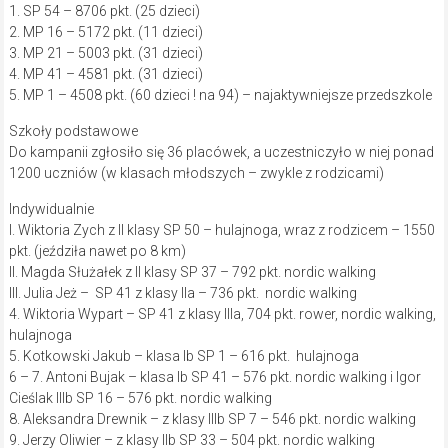
1. SP 54 – 8706 pkt. (25 dzieci)
2. MP 16 – 5172 pkt. (11 dzieci)
3. MP 21 – 5003 pkt. (31 dzieci)
4. MP 41 – 4581 pkt. (31 dzieci)
5. MP 1 – 4508 pkt. (60 dzieci ! na 94) – najaktywniejsze przedszkole
Szkoły podstawowe
Do kampanii zgłosiło się 36 placówek, a uczestniczyło w niej ponad
1200 uczniów (w klasach młodszych – zwykle z rodzicami)
Indywidualnie
I. Wiktoria Zych z II klasy SP 50 – hulajnoga, wraz z rodzicem – 1550
pkt. (jeździła nawet po 8 km)
II. Magda Służałek z II klasy SP 37 – 792 pkt. nordic walking
III. Julia Jeż – SP 41 z klasy IIa – 736 pkt. nordic walking
4. Wiktoria Wypart – SP 41 z klasy IIIa, 704 pkt. rower, nordic walking,
hulajnoga
5. Kotkowski Jakub – klasa Ib SP 1 – 616 pkt. hulajnoga
6 – 7. Antoni Bujak – klasa Ib SP 41 – 576 pkt. nordic walking i Igor
Cieślak IIIb SP 16 – 576 pkt. nordic walking
8. Aleksandra Drewnik – z klasy IIIb SP 7 – 546 pkt. nordic walking
9. Jerzy Oliwier – z klasy IIb SP 33 – 504 pkt. nordic walking