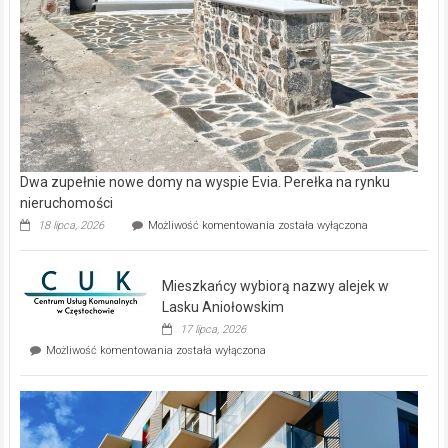
Dwa zupełnie nowe domy na wyspie Evia. Perełka na rynku
nieruchomości
Dwa
18 lipca, 2026
Możliwość komentowania
została wyłączona
zupełnie
nowe
domy
Mieszkańcy wybiorą nazwy alejek w
na
wyspie
Lasku Aniołowskim
Evia.
17 lipca, 2026
Perełka
Mieszkańcy
Możliwość komentowania
została wyłączona
na
wybiorą
rynku
nazwy
nieruchomości
alejek
w
Lasku
Aniołowskim