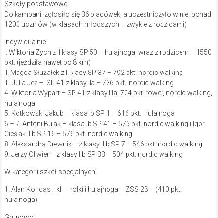
Szkoły podstawowe
Do kampanii zgłosiło się 36 placówek, a uczestniczyło w niej ponad
1200 uczniów (w klasach młodszych – zwykle z rodzicami)
Indywidualnie
I. Wiktoria Zych z II klasy SP 50 – hulajnoga, wraz z rodzicem – 1550
pkt. (jeździła nawet po 8 km)
II. Magda Służałek z II klasy SP 37 – 792 pkt. nordic walking
III. Julia Jeż – SP 41 z klasy IIa – 736 pkt. nordic walking
4. Wiktoria Wypart – SP 41 z klasy IIIa, 704 pkt. rower, nordic walking,
hulajnoga
5. Kotkowski Jakub – klasa Ib SP 1 – 616 pkt. hulajnoga
6 – 7. Antoni Bujak – klasa Ib SP 41 – 576 pkt. nordic walking i Igor
Cieślak IIIb SP 16 – 576 pkt. nordic walking
8. Aleksandra Drewnik – z klasy IIIb SP 7 – 546 pkt. nordic walking
9. Jerzy Oliwier – z klasy IIb SP 33 – 504 pkt. nordic walking
W kategorii szkół specjalnych:
1. Alan Kondas II kl – rolki i hulajnoga – ZSS 28 – (410 pkt.
hulajnoga)
Grupowo: