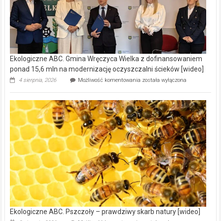
Ekologiczne ABC. Gmina Wręczyca Wielka z dofinansowaniem
ponad 15,6 mln na modernizację oczyszczalni ścieków [wideo]
Ekologiczne
4 sierpnia, 2026
Możliwość komentowania
została wyłączona
ABC.
Gmina
Wręczyca
Wielka
z
dofinansowaniem
ponad
15,6
mln
na
modernizację
oczyszczalni
ścieków
[wideo]
Ekologiczne ABC. Pszczoły – prawdziwy skarb natury [wideo]