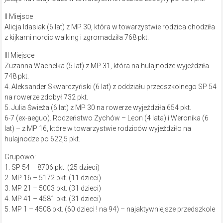
II Miejsce
Alicja Idasiak (6 lat) z MP 30, która w towarzystwie rodzica chodziła
z kijkami nordic walking i zgromadziła 768 pkt.
III Miejsce
Zuzanna Wachelka (5 lat) z MP 31, która na hulajnodze wyjeździła
748 pkt.
4. Aleksander Skwarczyński (6 lat) z oddziału przedszkolnego SP 54
na rowerze zdobył 732 pkt.
5. Julia Świeża (6 lat) z MP 30 na rowerze wyjeździła 654 pkt.
6-7 (ex-aeguo). Rodzeństwo Zychów – Leon (4 lata) i Weronika (6
lat) – z MP 16, które w towarzystwie rodziców wyjeździło na
hulajnodze po 622,5 pkt.
Grupowo:
1. SP 54 – 8706 pkt. (25 dzieci)
2. MP 16 – 5172 pkt. (11 dzieci)
3. MP 21 – 5003 pkt. (31 dzieci)
4. MP 41 – 4581 pkt. (31 dzieci)
5. MP 1 – 4508 pkt. (60 dzieci ! na 94) – najaktywniejsze przedszkole