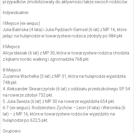
przypadków zmobilizowały do aktywności także swoich rodziców.
Indywidualnie:
I Miejsce (ex-aequo)
Julia Balińska (4 lata) i Julia Pędziach-Samsel (6 lat) z MP 16, które
jadąc na hulajnodze w towarzystwie rodzica zdobyły po 984 pkt.
II Miejsce
Alicja Idasiak (6 lat) z MP 30, która w towarzystwie rodzica chodziła
z kijkami nordic walking i zgromadziła 768 pkt.
III Miejsce
Zuzanna Wachelka (5 lat) z MP 31, która na hulajnodze wyjeździła
748 pkt.
4. Aleksander Skwarczyński (6 lat) z oddziału przedszkolnego SP 54
na rowerze zdobył 732 pkt.
5. Julia Świeża (6 lat) z MP 30 na rowerze wyjeździła 654 pkt.
6-7 (ex-aeguo). Rodzeństwo Zychów – Leon (4 lata) i Weronika (6
lat) – z MP 16, które w towarzystwie rodziców wyjeździło na
hulajnodze po 622,5 pkt.
Grupowo: