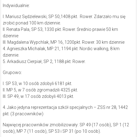
Indywidualnie:
I. Mariusz Sędzielewski, SP 50,1408 pkt. Rower. Zdarzało mu się
zrobić ponad 100 km dziennie.
II. Renata Pala, SP 53, 1330 pkt. Rower. Średnio prawie 50 km
dziennie
III. Magdalena Wypchlak, MP 16, 1200pkt. Rower. 30 km dziennie
4. Agnieszka Michalak, MP 21, 1194 pkt. Nordic walking, 8 km
dziennie.
5. Arkadiusz Cierpiał, SP 2, 1188 pkt. Rower.
Grupowo:
I. SP 53, w 10 osób zdobyli 6181 pkt.
II. MP 5, w 7 osób zgromadzili 4325 pkt.
III. SP 49, w 17 osób zdobyli 4013 pkt.
4. Jako jedyna reprezentacja szkół specjalnych – ZSS nr 28, 1442
pkt. (3 pracowników)
Najwięcej pracowników zmobilizowały: SP 49 (17 osób), SP 1 (12
osób), MP 7 (11 osób), SP 53 i SP 31 (po 10 osób).