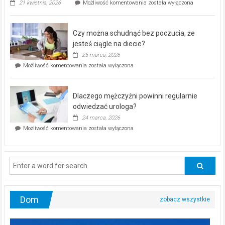
„Zdrowie
21 kwietnia, 2026
Możliwość komentowania
została wyłączona
pod
kontrolą”
–
Czy można schudnąć bez poczucia, że
bezpłatna
akcja
jesteś ciągle na diecie?
profilaktyczna
25 marca, 2026
w
Czy
Możliwość komentowania
została wyłączona
Częstochowie
można
już
schudnąć
25
bez
kwietnia!
Dlaczego mężczyźni powinni regularnie
poczucia,
że
odwiedzać urologa?
jesteś
24 marca, 2026
ciągle
Dlaczego
Możliwość komentowania
została wyłączona
na
mężczyźni
diecie?
powinni
regularnie
odwiedzać
urologa?
Dom