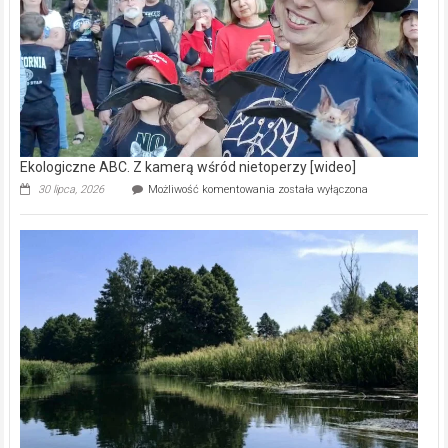
[wideo]
Ekologiczne ABC. Z kamerą wśród nietoperzy [wideo]
Ekologiczne
30 lipca, 2026
Możliwość komentowania
została wyłączona
ABC.
Z
kamerą
wśród
nietoperzy
[wideo]