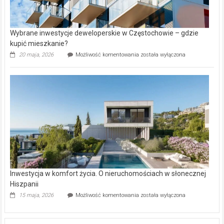
Wybrane inwestycje deweloperskie w Częstochowie – gdzie
kupić mieszkanie?
Wybrane
20 maja, 2026
Możliwość komentowania
została wyłączona
inwestycje
deweloperskie
w Częstochowie
–
gdzie
kupić
mieszkanie?
Inwestycja w komfort życia. O nieruchomościach w słonecznej
Hiszpanii
Inwestycja
15 maja, 2026
Możliwość komentowania
została wyłączona
w komfort
życia.
O nieruchomościach