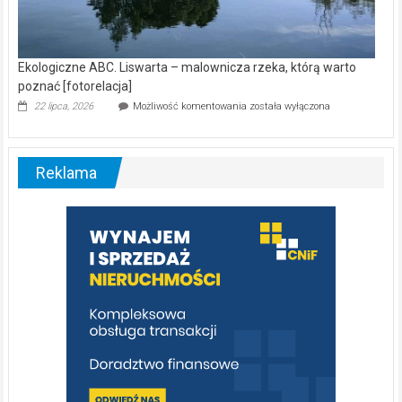
Ekologiczne ABC. Liswarta – malownicza rzeka, którą warto
poznać [fotorelacja]
Ekologiczne
22 lipca, 2026
Możliwość komentowania
została wyłączona
ABC.
Liswarta
–
malownicza
Reklama
rzeka,
którą
warto
poznać
[fotorelacja]