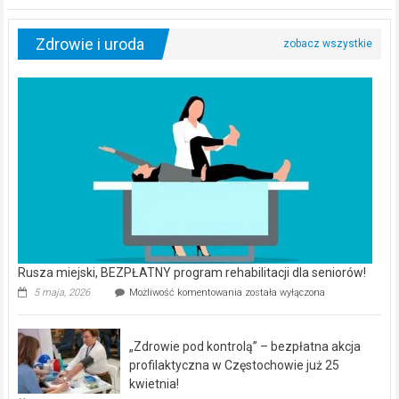
Zdrowie i uroda
Rusza miejski, BEZPŁATNY program rehabilitacji dla seniorów!
Rusza
5 maja, 2026
Możliwość komentowania
została wyłączona
miejski,
BEZPŁATNY
program
„Zdrowie pod kontrolą” – bezpłatna akcja
rehabilitacji
dla
profilaktyczna w Częstochowie już 25
seniorów!
kwietnia!