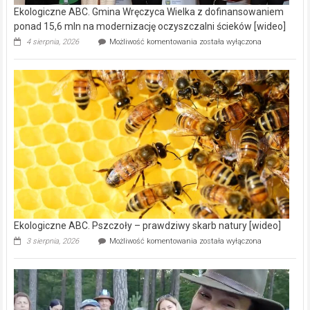
Ekologiczne ABC. Gmina Wręczyca Wielka z dofinansowaniem
ponad 15,6 mln na modernizację oczyszczalni ścieków [wideo]
Ekologiczne
4 sierpnia, 2026
Możliwość komentowania
została wyłączona
ABC.
Gmina
Wręczyca
Wielka
z
dofinansowaniem
ponad
15,6
mln
na
modernizację
oczyszczalni
ścieków
[wideo]
Ekologiczne ABC. Pszczoły – prawdziwy skarb natury [wideo]
Ekologiczne
3 sierpnia, 2026
Możliwość komentowania
została wyłączona
ABC.
Pszczoły
–
prawdziwy
skarb
natury