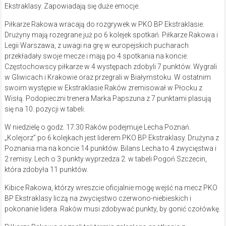
Ekstraklasy. Zapowiadają się duże emocje.
Piłkarze Rakowa wracają do rozgrywek w PKO BP Ekstraklasie.
Drużyny mają rozegrane już po 6 kolejek spotkań. Piłkarze Rakowa i
Legii Warszawa, z uwagi na grę w europejskich pucharach
przekładały swoje mecze i mają po 4 spotkania na koncie.
Częstochowscy piłkarze w 4 występach zdobyli 7 punktów. Wygrali
w Gliwicach i Krakowie oraz przegrali w Białymstoku. W ostatnim
swoim występie w Ekstraklasie Raków zremisował w Płocku z
Wisłą. Podopieczni trenera Marka Papszuna z 7 punktami plasują
się na 10. pozycji w tabeli.
W niedzielę o godz. 17:30 Raków podejmuje Lecha Poznań.
„Kolejorz” po 6 kolejkach jest liderem PKO BP Ekstraklasy. Drużyna z
Poznania ma na koncie 14 punktów. Bilans Lecha to 4 zwycięstwa i
2 remisy. Lech o 3 punkty wyprzedza 2. w tabeli Pogoń Szczecin,
która zdobyła 11 punktów.
Kibice Rakowa, którzy wreszcie oficjalnie mogę wejść na mecz PKO
BP Ekstraklasy liczą na zwycięstwo czerwono-niebieskich i
pokonanie lidera. Raków musi zdobywać punkty, by gonić czołówkę.