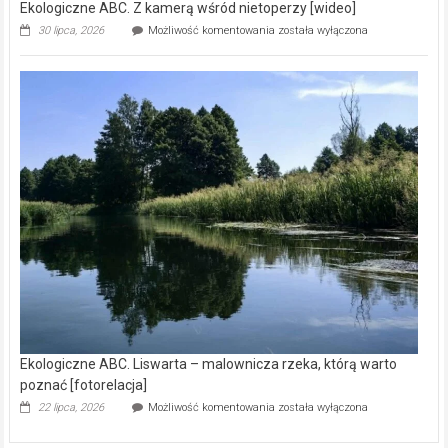
Ekologiczne ABC. Z kamerą wśród nietoperzy [wideo]
Ekologiczne
30 lipca, 2026
Możliwość komentowania
została wyłączona
ABC.
Z
kamerą
wśród
nietoperzy
[wideo]
Ekologiczne ABC. Liswarta – malownicza rzeka, którą warto
poznać [fotorelacja]
Ekologiczne
22 lipca, 2026
Możliwość komentowania
została wyłączona
ABC.
Liswarta