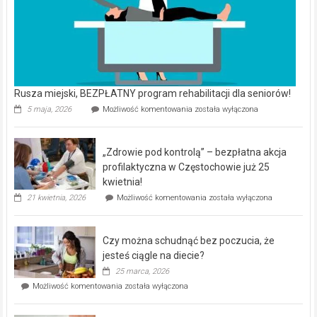
Rusza miejski, BEZPŁATNY program rehabilitacji dla seniorów!
Rusza
5 maja, 2026
Możliwość komentowania
została wyłączona
miejski,
BEZPŁATNY
program
„Zdrowie pod kontrolą” – bezpłatna akcja
rehabilitacji
dla
profilaktyczna w Częstochowie już 25
seniorów!
kwietnia!
„Zdrowie
21 kwietnia, 2026
Możliwość komentowania
została wyłączona
pod
kontrolą”
–
Czy można schudnąć bez poczucia, że
bezpłatna
akcja
jesteś ciągle na diecie?
profilaktyczna
25 marca, 2026
w
Czy
Możliwość komentowania
została wyłączona
Częstochowie
można
już
schudnąć
25