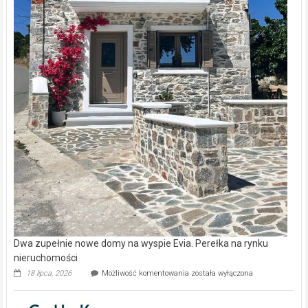
Dwa zupełnie nowe domy na wyspie Evia. Perełka na rynku
nieruchomości
Dwa
18 lipca, 2026
Możliwość komentowania
została wyłączona
zupełnie
nowe
domy