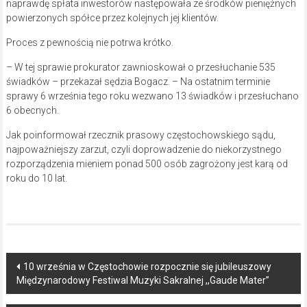
naprawdę spłata inwestorów następowała ze środków pieniężnych
powierzonych spółce przez kolejnych jej klientów.
Proces z pewnością nie potrwa krótko.
– W tej sprawie prokurator zawnioskował o przesłuchanie 535
świadków – przekazał sędzia Bogacz. – Na ostatnim terminie
sprawy 6 września tego roku wezwano 13 świadków i przesłuchano
6 obecnych.
Jak poinformował rzecznik prasowy częstochowskiego sądu,
najpoważniejszy zarzut, czyli doprowadzenie do niekorzystnego
rozporządzenia mieniem ponad 500 osób zagrożony jest karą od
roku do 10 lat.
Post
10 września w Częstochowie rozpocznie się jubileuszowy
Międzynarodowy Festiwal Muzyki Sakralnej ,,Gaude Mater”
navigation