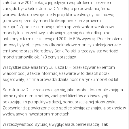
założona w 2011 roku, a jej jedynym wspólnikiem i prezesem
zarządu był właśnie Juliusz D. Niedługo po powstaniu, firma
wprowadziła do swojej oferty projekt inwestycyjny pod nazwą
„umowa sprzedaży monet kolekcjonerskich z prawem
odkupu”. Zgodnie z umową spółka sprzedawała inwestorowi
monety lub ich zestawy, zobowiązując się do ich odkupu po
ustalonym terminie za cenę od 20% do 50% wyższą. Przedmiotem
umowy były obiegowe, wielkonakładowe monety kolekcjonerskie
emitowane przez Narodowy Bank Polski, a rzeczywista wartość
monet stanowiła ok. 1/3 ceny sprzedaży.
Wszystkie działania firmy Juliusza D. – przekazywane klientom
wiadomości, a także informacje zawarte w folderach spółki
sugerowały, iż firma prowadzi działalność na rynku monet od lat.
Sam Juliusz D. , przedstawiając się, jako osoba doskonale znająca
się na rynku numizmatów, zachęcał klientów do inwestycji,
pokazując im perspektywę dużej, ponadprzeciętnej stopy zysku.
Zapewniał, że powierzone jego spółce pieniądze znajdują pokrycie w
wydawanych inwestorom monetach.
W rzeczywistości sytuacja wyglądała zupełnie inaczej. Tak