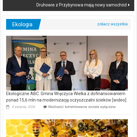
Druhowie z Przybynowa mają nowy samochód
Ekologia
Ekologiczne ABC. Gmina Wręczyca Wielka z dofinansowaniem
ponad 15,6 mln na modernizację oczyszczalni ścieków [wideo]
Ekologiczne
4 sierpnia, 2026
Możliwość komentowania
została wyłączona
ABC.
Gmina
Wręczyca
Wielka
z
dofinansowaniem