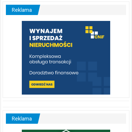
–
malownicza
Reklama
rzeka,
którą
warto
poznać
[fotorelacja]
Reklama