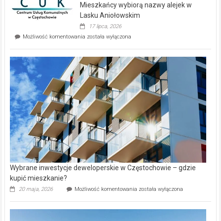
Mieszkańcy wybiorą nazwy alejek w
na
wyspie
Lasku Aniołowskim
Evia.
17 lipca, 2026
Perełka
Mieszkańcy
Możliwość komentowania
została wyłączona
na
wybiorą
rynku
nazwy
nieruchomości
alejek
w
Lasku
Aniołowskim
Wybrane inwestycje deweloperskie w Częstochowie – gdzie
kupić mieszkanie?
Wybrane
20 maja, 2026
Możliwość komentowania
została wyłączona
inwestycje
deweloperskie
w Częstochowie
–