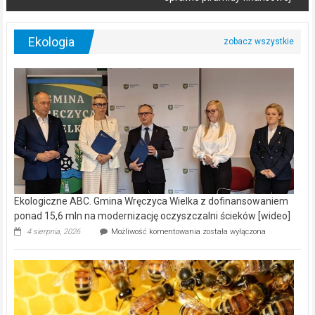
Ekologia
Ekologiczne ABC. Gmina Wręczyca Wielka z dofinansowaniem
ponad 15,6 mln na modernizację oczyszczalni ścieków [wideo]
Ekologiczne
4 sierpnia, 2026
Możliwość komentowania
została wyłączona
ABC.
Gmina
Wręczyca
Wielka
z
dofinansowaniem
ponad