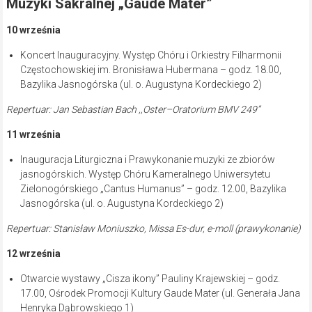
Muzyki Sakralnej „Gaude Mater”
10 września
Koncert Inauguracyjny. Występ Chóru i Orkiestry Filharmonii
Częstochowskiej im. Bronisława Hubermana – godz. 18.00,
Bazylika Jasnogórska (ul. o. Augustyna Kordeckiego 2)
Repertuar: Jan Sebastian Bach ,,Oster–Oratorium BMV 249”
11 września
Inauguracja Liturgiczna i Prawykonanie muzyki ze zbiorów
jasnogórskich. Występ Chóru Kameralnego Uniwersytetu
Zielonogórskiego „Cantus Humanus” – godz. 12.00, Bazylika
Jasnogórska (ul. o. Augustyna Kordeckiego 2)
Repertuar: Stanisław Moniuszko, Missa Es-dur, e-moll (prawykonanie)
12 września
Otwarcie wystawy „Cisza ikony” Pauliny Krajewskiej – godz.
17.00, Ośrodek Promocji Kultury Gaude Mater (ul. Generała Jana
Henryka Dąbrowskiego 1)