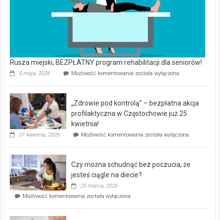
Rusza miejski, BEZPŁATNY program rehabilitacji dla seniorów!
Rusza
5 maja, 2026
Możliwość komentowania
została wyłączona
miejski,
BEZPŁATNY
program
„Zdrowie pod kontrolą” – bezpłatna akcja
rehabilitacji
dla
profilaktyczna w Częstochowie już 25
seniorów!
kwietnia!
„Zdrowie
21 kwietnia, 2026
Możliwość komentowania
została wyłączona
pod
kontrolą”
–
Czy można schudnąć bez poczucia, że
bezpłatna
akcja
jesteś ciągle na diecie?
profilaktyczna
25 marca, 2026
w
Czy
Możliwość komentowania
została wyłączona
Częstochowie
można
już
schudnąć
25
bez