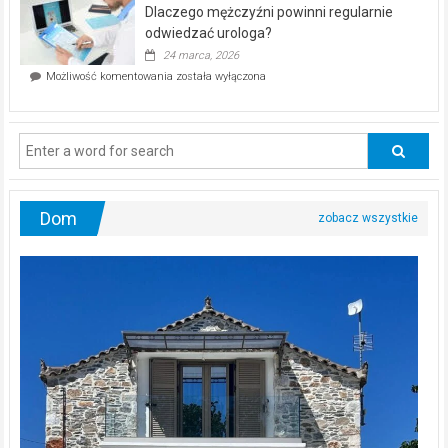
kwietnia!
Dlaczego mężczyźni powinni regularnie
poczucia,
że
odwiedzać urologa?
jesteś
24 marca, 2026
ciągle
Dlaczego
Możliwość komentowania
została wyłączona
na
mężczyźni
diecie?
powinni
regularnie
odwiedzać
urologa?
Dom