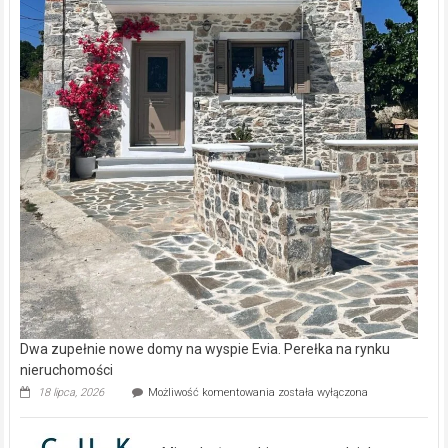
Dwa zupełnie nowe domy na wyspie Evia. Perełka na rynku
nieruchomości
Dwa
18 lipca, 2026
Możliwość komentowania
została wyłączona
zupełnie
nowe
domy