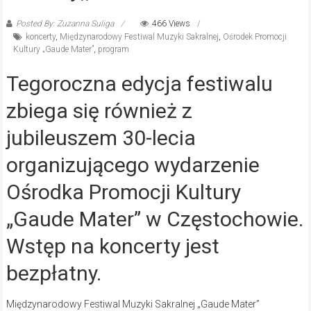
Posted By: Zuzanna Suliga
466 Views
koncerty
,
Międzynarodowy Festiwal Muzyki Sakralnej
,
Ośrodek Promocji
Kultury „Gaude Mater”
,
program
Tegoroczna edycja festiwalu
zbiega się również z
jubileuszem 30-lecia
organizującego wydarzenie
Ośrodka Promocji Kultury
„Gaude Mater” w Częstochowie.
Wstęp na koncerty jest
bezpłatny.
Międzynarodowy Festiwal Muzyki Sakralnej „Gaude Mater”