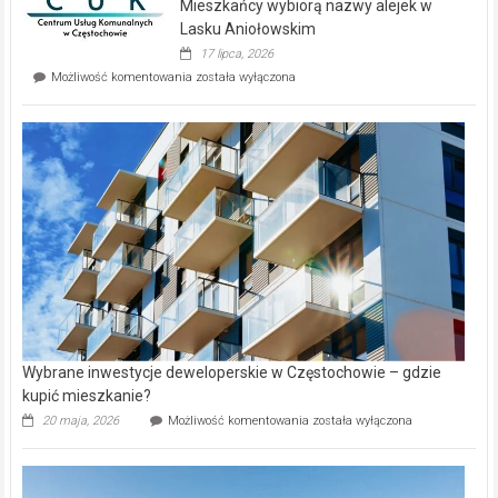
Mieszkańcy wybiorą nazwy alejek w
na
wyspie
Lasku Aniołowskim
Evia.
17 lipca, 2026
Perełka
Mieszkańcy
Możliwość komentowania
została wyłączona
na
wybiorą
rynku
nazwy
nieruchomości
alejek
w
Lasku
Aniołowskim
Wybrane inwestycje deweloperskie w Częstochowie – gdzie
kupić mieszkanie?
Wybrane
20 maja, 2026
Możliwość komentowania
została wyłączona
inwestycje
deweloperskie
w Częstochowie
–