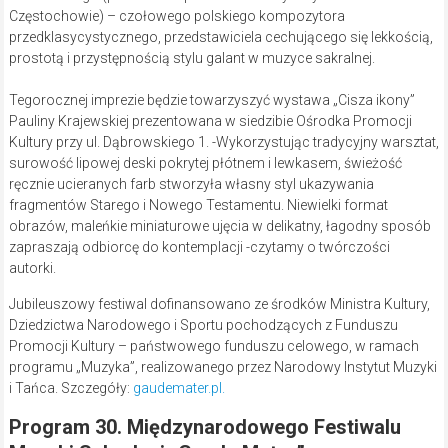
Częstochowie) – czołowego polskiego kompozytora
przedklasycystycznego, przedstawiciela cechującego się lekkością,
prostotą i przystępnością stylu galant
w muzyce sakralnej.
Tegorocznej imprezie będzie towarzyszyć wystawa „Cisza ikony”
Pauliny Krajewskiej prezentowana w siedzibie Ośrodka Promocji
Kultury przy ul. Dąbrowskiego 1. -Wykorzystując tradycyjny warsztat,
surowość lipowej deski pokrytej płótnem i lewkasem, świeżość
ręcznie ucieranych farb stworzyła własny styl ukazywania
fragmentów Starego i Nowego Testamentu. Niewielki format
obrazów, maleńkie miniaturowe ujęcia w delikatny, łagodny sposób
zapraszają odbiorcę do kontemplacji -czytamy o twórczości
autorki.
Jubileuszowy festiwal dofinansowano ze środków Ministra Kultury,
Dziedzictwa Narodowego i Sportu pochodzących z Funduszu
Promocji Kultury – państwowego funduszu celowego, w ramach
programu „Muzyka”, realizowanego przez Narodowy Instytut Muzyki
i Tańca. Szczegóły:
gaudemater.pl.
Program 30. Międzynarodowego Festiwalu