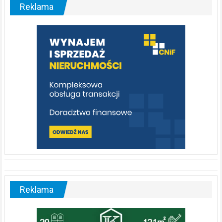
malownicza
Reklama
rzeka,
którą
warto
poznać
[fotorelacja]
Reklama