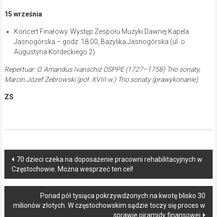
15 września
Koncert Finałowy. Występ Zespołu Muzyki Dawnej Kapela
Jasnogórska – godz. 18.00, Bazylika Jasnogórska (ul. o.
Augustyna Kordeckiego 2)
Repertuar: O. Amandus Ivanschiz OSPPE (1727–1758) Trio sonaty,
Marcin Józef Żebrowski (poł. XVIII w.) Trio sonaty (prawykonanie)
ZS
Post
70 dzieci czeka na doposażenie pracowni rehabilitacyjnych w
Częstochowie. Można wesprzeć ten cel!
navigation
Ponad pół tysiąca pokrzywdzonych na kwotę blisko 30
milionów złotych. W częstochowskim sądzie toczy się proces w
sprawie piramidy finansowej