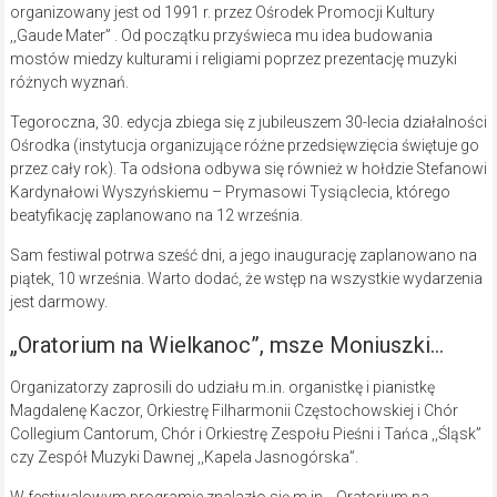
organizowany jest od 1991 r. przez Ośrodek Promocji Kultury
,,Gaude Mater” . Od początku przyświeca mu idea budowania
mostów miedzy kulturami i religiami poprzez prezentację muzyki
różnych wyznań.
Tegoroczna, 30. edycja zbiega się z jubileuszem 30-lecia działalności
Ośrodka (instytucja organizujące różne przedsięwzięcia świętuje go
przez cały rok). Ta odsłona odbywa się również w hołdzie Stefanowi
Kardynałowi Wyszyńskiemu – Prymasowi Tysiąclecia, którego
beatyfikację zaplanowano na 12 września.
Sam festiwal potrwa sześć dni, a jego inaugurację zaplanowano na
piątek, 10 września. Warto dodać, że wstęp na wszystkie wydarzenia
jest darmowy.
„Oratorium na Wielkanoc”, msze Moniuszki…
Organizatorzy zaprosili do udziału m.in. organistkę i pianistkę
Magdalenę Kaczor, Orkiestrę Filharmonii Częstochowskiej i Chór
Collegium Cantorum, Chór i Orkiestrę Zespołu Pieśni i Tańca ,,Śląsk”
czy Zespół Muzyki Dawnej ,,Kapela Jasnogórska”.