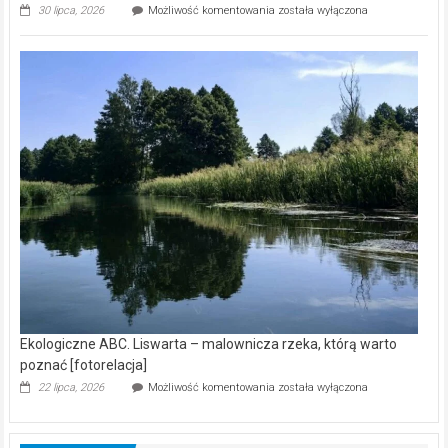
Ekologiczne
30 lipca, 2026
Możliwość komentowania
została wyłączona
ABC.
Z
kamerą
wśród
nietoperzy
[wideo]
Ekologiczne ABC. Liswarta – malownicza rzeka, którą warto
poznać [fotorelacja]
Ekologiczne
22 lipca, 2026
Możliwość komentowania
została wyłączona
ABC.
Liswarta
–