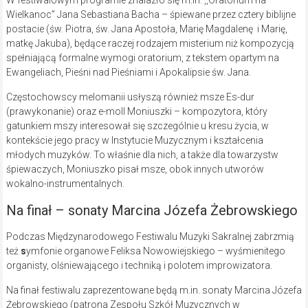
W festiwalowym programie znalazło się m.in. ,,Oratorium na
Wielkanoc” Jana Sebastiana Bacha
– śpiewane przez cztery biblijne
postacie (św. Piotra, św. Jana Apostoła, Marię Magdalenę i Marię,
matkę Jakuba), będące raczej rodzajem misterium niż kompozycją
spełniającą formalne wymogi oratorium, z tekstem opartym na
Ewangeliach, Pieśni nad Pieśniami i Apokalipsie św. Jana.
Częstochowscy melomanii usłyszą również msze Es-dur
(prawykonanie) oraz e-moll Moniuszki – kompozytora, który
gatunkiem mszy interesował się szczególnie u kresu życia, w
kontekście jego pracy w Instytucie Muzycznym i kształcenia
młodych muzyków. To właśnie dla nich, a także dla towarzystw
śpiewaczych, Moniuszko pisał msze, obok innych utworów
wokalno-instrumentalnych.
Na finał – sonaty Marcina Józefa Żebrowskiego
Podczas Międzynarodowego Festiwalu Muzyki Sakralnej zabrzmią
też
s
ymfonie organowe Feliksa Nowowiejskiego
– wyśmienitego
organisty, olśniewającego i techniką i polotem improwizatora.
Na finał festiwalu zaprezentowane będą m.in. sonaty Marcina Józefa
Żebrowskiego (patrona Zespołu Szkół Muzycznych w