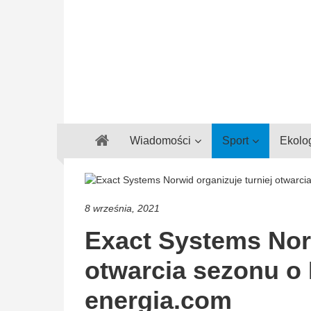
Gazeta
Wiadomości
Sport
Ekolo
Regionalna
Częstochowa,
Kłobuck,
Lubliniec,
8 września, 2021
Myszków
Exact Systems Norw
otwarcia sezonu o 
energia.com