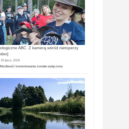
prawdziwy
skarb
natury
[wideo]
ologiczne ABC. Z kamerą wśród nietoperzy
ideo]
30 lipca, 2026
Ekologiczne
Możliwość komentowania
została wyłączona
ABC.
Z
kamerą
wśród
nietoperzy
[wideo]