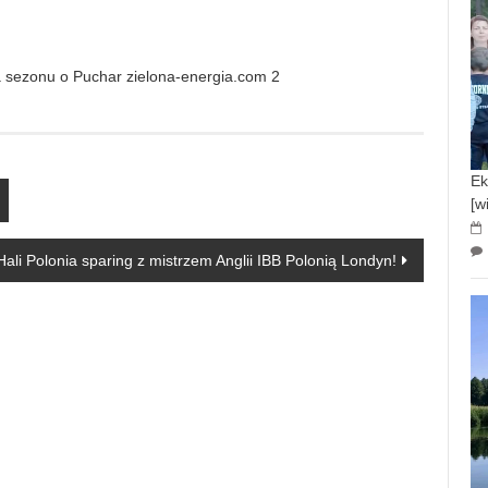
Ek
[w
li Polonia sparing z mistrzem Anglii IBB Polonią Londyn!