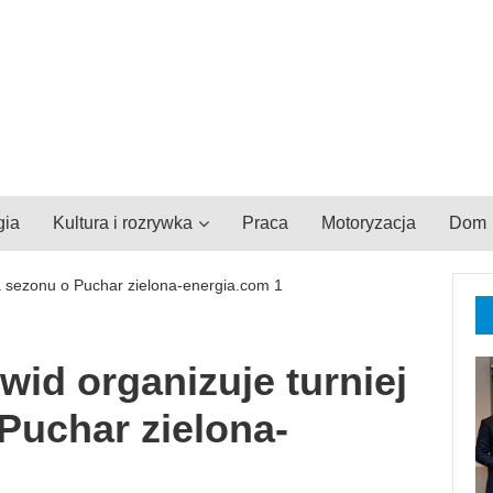
gia
Kultura i rozrywka
Praca
Motoryzacja
Dom
id organizuje turniej
Puchar zielona-