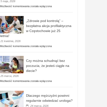
5 maja, 2026
Rusza
Możliwość komentowania
została wyłączona
miejski,
BEZPŁATNY
program
„Zdrowie pod kontrolą” –
rehabilitacji
dla
bezpłatna akcja profilaktyczna
seniorów!
w Częstochowie już 25
ietnia!
21 kwietnia, 2026
„Zdrowie
Możliwość komentowania
została wyłączona
pod
kontrolą”
–
Czy można schudnąć bez
bezpłatna
akcja
poczucia, że jesteś ciągle na
profilaktyczna
diecie?
w
25 marca, 2026
Częstochowie
już
Czy
Możliwość komentowania
została wyłączona
25
można
kwietnia!
schudnąć
bez
Dlaczego mężczyźni powinni
poczucia,
że
regularnie odwiedzać urologa?
jesteś
24 marca, 2026