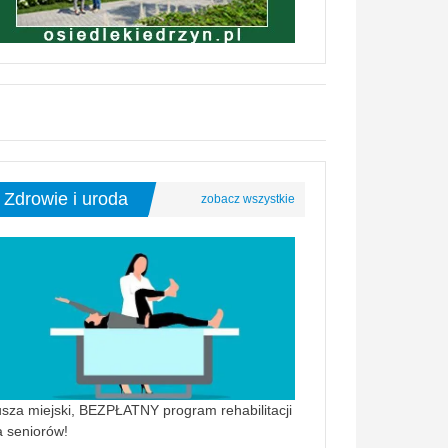
Zdrowie i uroda
sza miejski, BEZPŁATNY program rehabilitacji
a seniorów!