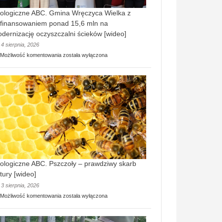
ologiczne ABC. Gmina Wręczyca Wielka z
finansowaniem ponad 15,6 mln na
dernizację oczyszczalni ścieków [wideo]
4 sierpnia, 2026
Ekologiczne
Możliwość komentowania
została wyłączona
ABC.
Gmina
Wręczyca
Wielka
z
dofinansowaniem
ponad
15,6
mln
na
modernizację
oczyszczalni
ścieków
ologiczne ABC. Pszczoły – prawdziwy skarb
[wideo]
tury [wideo]
3 sierpnia, 2026
Ekologiczne
Możliwość komentowania
została wyłączona
ABC.
Pszczoły
–