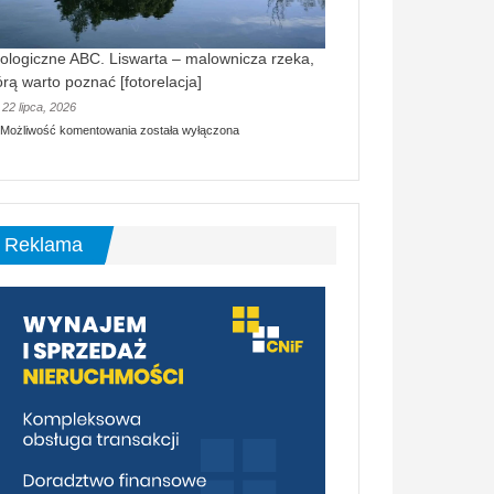
ologiczne ABC. Liswarta – malownicza rzeka,
órą warto poznać [fotorelacja]
22 lipca, 2026
Ekologiczne
Możliwość komentowania
została wyłączona
ABC.
Liswarta
–
malownicza
rzeka,
którą
Reklama
warto
poznać
[fotorelacja]