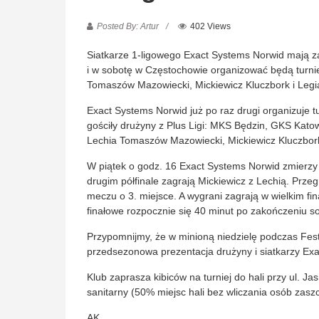
Posted By: Artur
402 Views
Siatkarze 1-ligowego Exact Systems Norwid mają za 
i w sobotę w Częstochowie organizować będą turnie
Tomaszów Mazowiecki, Mickiewicz Kluczbork i Leg
Exact Systems Norwid już po raz drugi organizuje 
gościły drużyny z Plus Ligi: MKS Będzin, GKS Katow
Lechia Tomaszów Mazowiecki, Mickiewicz Kluczbork
W piątek o godz. 16 Exact Systems Norwid zmierzy 
drugim półfinale zagrają Mickiewicz z Lechią. Prze
meczu o 3. miejsce. A wygrani zagrają w wielkim fi
finałowe rozpocznie się 40 minut po zakończeniu s
Przypomnijmy, że w minioną niedzielę podczas Fes
przedsezonowa prezentacja drużyny i siatkarzy Ex
Klub zaprasza kibiców na turniej do hali przy ul. J
sanitarny (50% miejsc hali bez wliczania osób zasz
AK