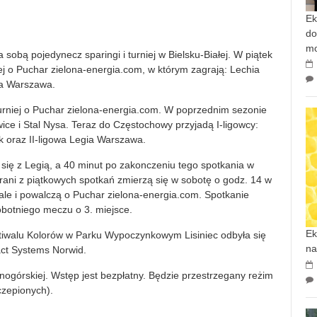
Ek
do
mo
sobą pojedynecz sparingi i turniej w Bielsku-Białej. W piątek
j o Puchar zielona-energia.com, w którym zagrają: Lechia
ia Warszawa.
turniej o Puchar zielona-energia.com. W poprzednim sezonie
ice i Stal Nysa. Teraz do Częstochowy przyjadą I-ligowcy:
 oraz II-ligowa Legia Warszawa.
się z Legią, a 40 minut po zakonczeniu tego spotkania w
grani z piątkowych spotkań zmierzą się w sobotę o godz. 14 w
nale i powalczą o Puchar zielona-energia.com. Spotkanie
obotniego meczu o 3. miejsce.
Ek
tiwalu Kolorów w Parku Wypoczynkowym Lisiniec odbyła się
na
act Systems Norwid.
asnogórskiej. Wstęp jest bezpłatny. Będzie przestrzegany reżim
czepionych).