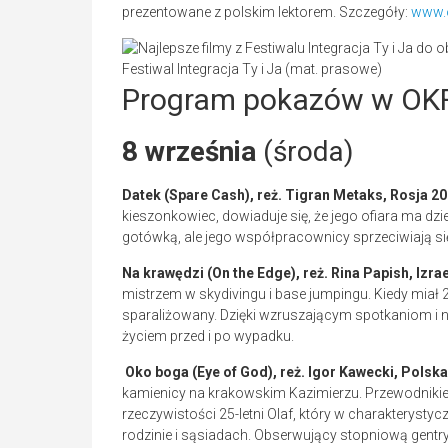
prezentowane z polskim lektorem. Szczegóły:
www.o
Festiwal Integracja Ty i Ja (mat. prasowe)
Program pokazów w OK
8 września
(środa)
Datek (Spare Cash), reż. Tigran Metaks, Rosja 20
kieszonkowiec, dowiaduje się, że jego ofiara ma dzi
gotówką, ale jego współpracownicy sprzeciwiają s
Na krawędzi (On the Edge), reż. Rina Papish, Izra
mistrzem w skydivingu i base jumpingu. Kiedy miał 28
sparaliżowany. Dzięki wzruszającym spotkaniom i 
życiem przed i po wypadku.
Oko boga (Eye of God), reż. Igor Kawecki, Polska
kamienicy na krakowskim Kazimierzu. Przewodnikiem 
rzeczywistości 25-letni Olaf, który w charakterysty
rodzinie i sąsiadach. Obserwujący stopniową gentry