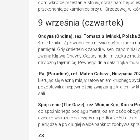
dom wkrótce przestanie istnieć, coraz bardziej uciek
przekonanie, że kamienica przy ul. Brzozowej, w któ
9 września
(czwartek)
Ondyna (Ondine), reż. Tomasz Śliwiński, Polska 
śmiertelniku. Z powodu jego niewierności, rzuciła na
pamiętał. Gdy śmiertelnik zapadł w sen, zapomniał o 
zwana Klątwą Ondyny. Cezary nadal mieszka z matką 
mroczną tajemnicę. Pewnego dnia cała trójka musi st
Raj (Paradise), reż. Mateo Cabeza, Hiszpania 20
kierując się ważną misją: ratowaniem kruchego życi
pozostawili a niepewnością związaną z krajem, w któ
sali.
Spojrzenie (The Gaze), reż. Wonjin Kim, Korea P
do spóźnionego pociągu metra, osiem osób obojętn
dziecko wskazuje na leżący na podłodze 50-cio dol
pieniądze, a po długiej walce banknot zdobywa spr
ZS