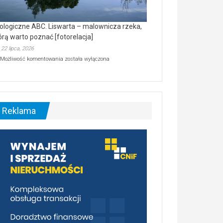
ologiczne ABC. Liswarta – malownicza rzeka,
órą warto poznać [fotorelacja]
22 lipca, 2026
Ekologiczne
Możliwość komentowania
została wyłączona
ABC.
Liswarta
–
malownicza
rzeka,
którą
Reklama
warto
poznać
[fotorelacja]