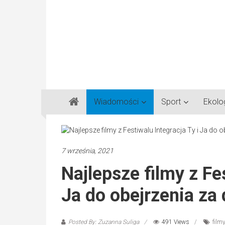
Gazeta
Wiadomości
Sport
Ekolo
Regionalna
Częstochowa,
Kłobuck,
Lubliniec,
7 września, 2021
Myszków
Najlepsze filmy z Fe
Ja do obejrzenia z
Posted By: Zuzanna Suliga
491 Views
filmy