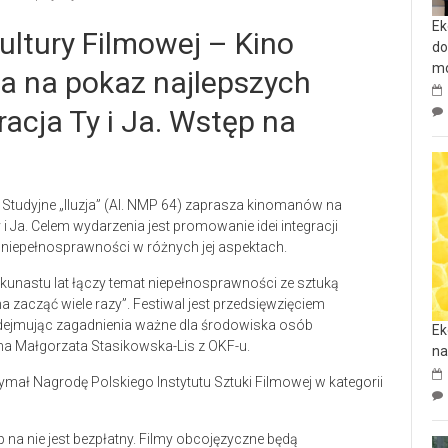
Ek
ultury Filmowej – Kino
do
mo
za na pokaz najlepszych
racja Ty i Ja. Wstęp na
 Studyjne „Iluzja” (Al. NMP 64) zaprasza kinomanów na
i Ja. Celem wydarzenia jest promowanie idei integracji
 niepełnosprawności w różnych jej aspektach.
kilkunastu lat łączy temat niepełnosprawności ze sztuką
 zacząć wiele razy”. Festiwal jest przedsięwzięciem
odejmując zagadnienia ważne dla środowiska osób
Ek
na Małgorzata Stasikowska-Lis z OKF-u.
na
rzymał Nagrodę Polskiego Instytutu Sztuki Filmowej w kategorii
 na nie jest bezpłatny. Filmy obcojęzyczne będą