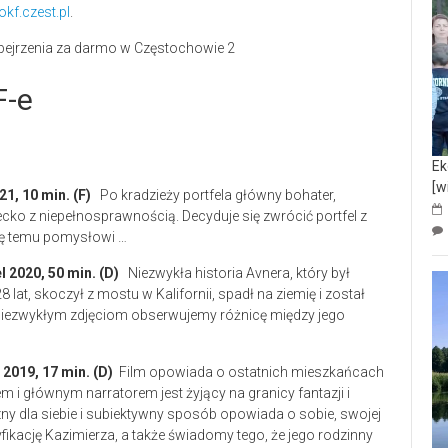
kf.czest.pl
.
F-e
Ek
[w
21, 10 min. (F)
Po kradzieży portfela główny bohater,
ecko z niepełnosprawnością. Decyduje się zwrócić portfel z
ię temu pomysłowi …
el 2020, 50 min. (D)
Niezwykła historia Avnera, który był
 lat, skoczył z mostu w Kalifornii, spadł na ziemię i został
niezwykłym zdjęciom obserwujemy różnicę między jego
 2019, 17 min. (D)
Film opowiada o ostatnich mieszkańcach
i głównym narratorem jest żyjący na granicy fantazji i
czny dla siebie i subiektywny sposób opowiada o sobie, swojej
fikację Kazimierza, a także świadomy tego, że jego rodzinny