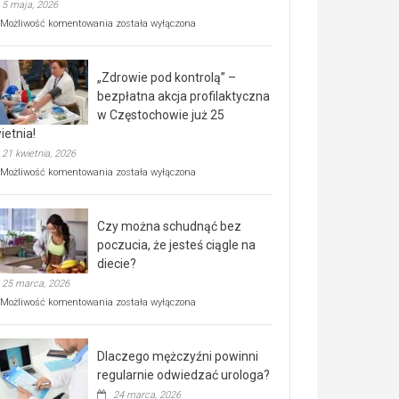
5 maja, 2026
Rusza
Możliwość komentowania
została wyłączona
miejski,
BEZPŁATNY
program
„Zdrowie pod kontrolą” –
rehabilitacji
dla
bezpłatna akcja profilaktyczna
seniorów!
w Częstochowie już 25
ietnia!
21 kwietnia, 2026
„Zdrowie
Możliwość komentowania
została wyłączona
pod
kontrolą”
–
Czy można schudnąć bez
bezpłatna
akcja
poczucia, że jesteś ciągle na
profilaktyczna
diecie?
w
25 marca, 2026
Częstochowie
już
Czy
Możliwość komentowania
została wyłączona
25
można
kwietnia!
schudnąć
bez
Dlaczego mężczyźni powinni
poczucia,
że
regularnie odwiedzać urologa?
jesteś
24 marca, 2026