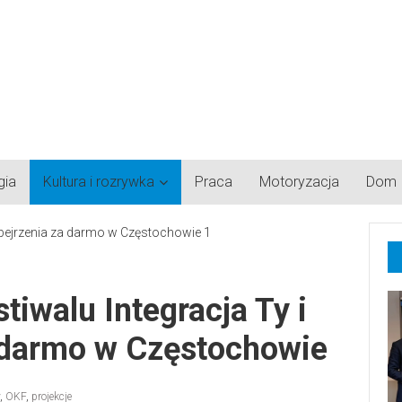
gia
Kultura i rozrywka
Praca
Motoryzacja
Dom
stiwalu Integracja Ty i
a darmo w Częstochowie
,
OKF
,
projekcje