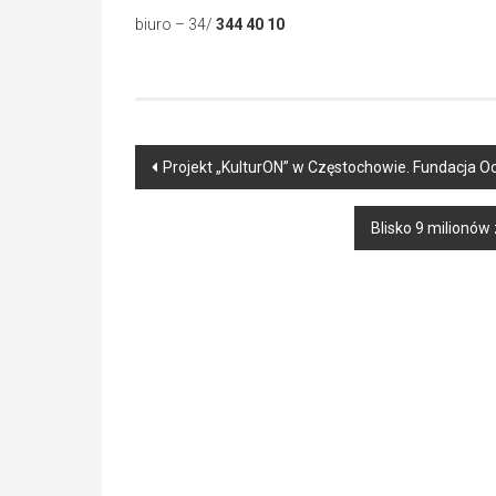
biuro – 34/
344 40 10
Post
Projekt „KulturON” w Częstochowie. Fundacja 
navigation
Blisko 9 milionów