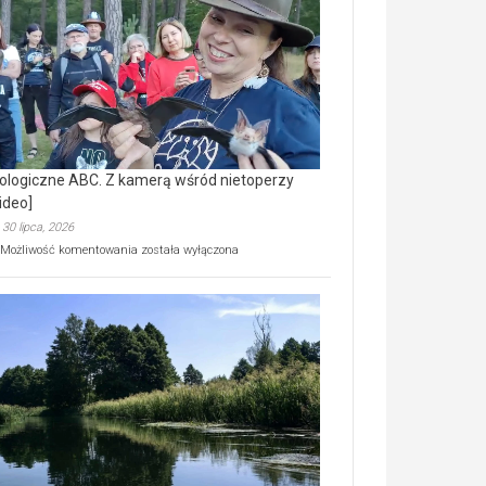
prawdziwy
skarb
natury
[wideo]
ologiczne ABC. Z kamerą wśród nietoperzy
ideo]
30 lipca, 2026
Ekologiczne
Możliwość komentowania
została wyłączona
ABC.
Z
kamerą
wśród
nietoperzy
[wideo]