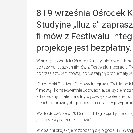
8 i 9 września Ośrodek K
Studyjne „Iluzja” zapras
filmów z Festiwalu Integ
projekcje jest bezpłatny.
W środę i czwartek Ośrodek Kultury Filmowej – Kino
pokazy najlepszych filmów z Festiwalu Integracja Ty 
poprzez sztukę filmową, poruszającą problematykę
-Europejski Festiwal Filmowy Integracja Ty i Ja od 
filmową i konsekwentnie udowadnia, że „życie można
artystycznym, ale ma silny wydźwięk społeczny, p
niepełnosprawnych i procesu integracji – przypomi
Warto dodać, że w 2016 r. EFF Integracja Ty i Ja ot
„krajowe wydarzenie filmowe”.
W oba dni projekcje rozpoczną się o godz. 17. Wstęp