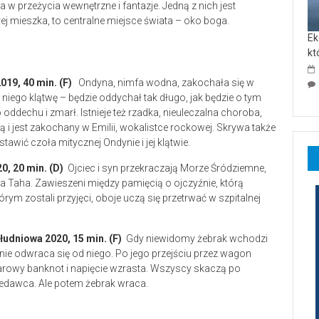
a w przeżycia wewnętrzne i fantazje. Jedną z nich jest
rej mieszka, to centralne miejsce świata – oko boga.
Ek
kt
2019, 40 min. (F)
Ondyna, nimfa wodna, zakochała się w
 niego klątwę – będzie oddychał tak długo, jak będzie o tym
oddechu i zmarł. Istnieje też rzadka, nieuleczalna choroba,
i jest zakochany w Emilii, wokalistce rockowej. Skrywa także
awić czoła mitycznej Ondynie i jej klątwie.
20, 20 min. (D)
Ojciec i syn przekraczają Morze Śródziemne,
a Taha. Zawieszeni między pamięcią o ojczyźnie, którą
rym zostali przyjęci, oboje uczą się przetrwać w szpitalnej
ołudniowa 2020, 15 min. (F)
Gdy niewidomy żebrak wchodzi
ie odwraca się od niego. Po jego przejściu przez wagon
arowy banknot i napięcie wzrasta. Wszyscy skaczą po
zedawca. Ale potem żebrak wraca.