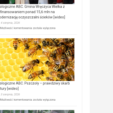
ologiczne ABC. Gmina Wręczyca Wielka z
finansowaniem ponad 15,6 mln na
dernizację oczyszczalni ścieków [wideo]
4 sierpnia, 2026
Ekologiczne
Możliwość komentowania
została wyłączona
ABC.
Gmina
Wręczyca
Wielka
z
dofinansowaniem
ponad
15,6
mln
na
modernizację
oczyszczalni
ścieków
ologiczne ABC. Pszczoły – prawdziwy skarb
[wideo]
tury [wideo]
3 sierpnia, 2026
Ekologiczne
Możliwość komentowania
została wyłączona
ABC.
Pszczoły
–