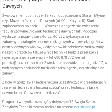
Dawnych
Świętowanie Industriady w Żarkach odbędzie się w Starym Młynie,
czyli Muzeum Rzemiosł Dawnych (ul. Ofiar Katynia 5). Start
zaplanowano na godz. 11. Wówczas odbędzie się zwiedzanie
fabularyzowane „Nowinki techniczne dawnych lat”. Podczas
wydarzenia pojawią się aktorzy, którzy z wykorzystaniem
zabawnych dialogów i scenek rodzajowych wprowadzą gości w
nastrój dawnych wieków, kiedy to nowiki techniczne zaskakiwały
naszych przodków tak, że wręcz technika budziła przerażenie
(wymagana jest rezerwacja – tel. 690 070 772, e-mail:
poczta@muzeumzarki.pl). Zwiedzanie przewidziano do godz. 17, w
tych samych godzinach na dzieci czekał będzie „Industrialny plac
zabaw”.
Z kolei w godz. 12-17 będzie można uczestniczyć w prezentacjach
„Barwna i techniczna historia szycia” oraz „Techniczne tajniki
dawnej broni. Opowieść rusznikarza”.
Program i wszystkie szczegóły dotyczące 12. Święta Szlaku
Zabytków Techniki można znaleźć na stronie
industriada.pl
.