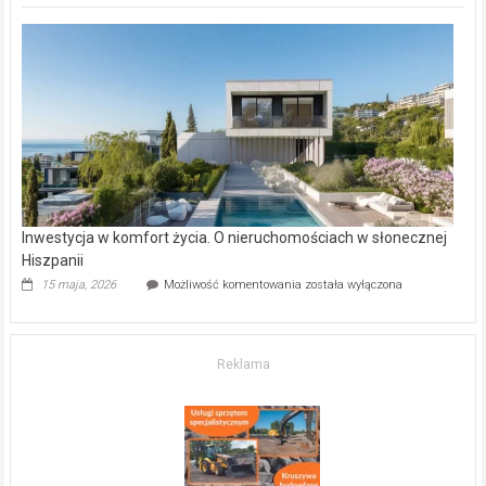
deweloperskie
w Częstochowie
–
gdzie
kupić
mieszkanie?
Inwestycja w komfort życia. O nieruchomościach w słonecznej
Hiszpanii
Inwestycja
15 maja, 2026
Możliwość komentowania
została wyłączona
w komfort
życia.
O nieruchomościach
w słonecznej
Reklama
Hiszpanii