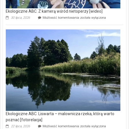
Ekologiczne ABC. Z kamerą wśród nietoperzy [wideo]
Ekologiczne
30 lipca, 2026
Możliwość komentowania
została wyłączona
ABC.
Z
kamerą
wśród
nietoperzy
[wideo]
Ekologiczne ABC. Liswarta – malownicza rzeka, którą warto
poznać [fotorelacja]
Ekologiczne
22 lipca, 2026
Możliwość komentowania
została wyłączona