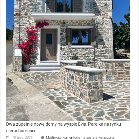
Dwa zupełnie nowe domy na wyspie Evia. Perełka na rynku
nieruchomości
Dwa
18 lipca, 2026
Możliwość komentowania
została wyłączona