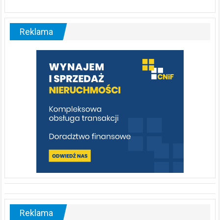
ABC.
Liswarta
–
malownicza
Reklama
rzeka,
którą
warto
poznać
[fotorelacja]
Reklama