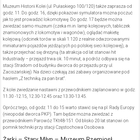
Muzeum Historii Kolei (ul. Pułaskiego 100/120) także zaprasza od
godz. 11. Do godz. 16, dzięki pokazowi symulatora można poczuć
jak to jest prowadzić lokomotywę. Do godz. 17 będzie można
zwiedzać samo muzeum (czeka m.in. lamp kolejowych, tabliczek
znamionowych z lokomotyw i wagonów), oglądać makietę
kolejową (odcinek torów w skali 1:120 z realnie odwzorowanymi
miniaturami pojazdów jeżdżących po polskiej sieci kolejowej), a
także przejechać się drezyną (ta atrakcja od lat stanowi hit
Industriady – przejazd trwa ok. 10 minut, a podróż odbywa się na
stacji Stradom od budynku dworca do przejazdu przy ul.
Zaciszańskiej). Na dzieci czekają zaś zabawy organizowane pod
hasłem „Z techniką za pan brat”.
Z kolei zwiedzanie nastawni z przewodnikiem zaplanowano w godz.
11.30 -12.15, 12.30-12.45 oraz 13.30-13.45.
Oprócz tego, od godz. 11 do 15 warto stawić się na pl. Rady Europy
(nieopodal dworca PKP). Tam będzie można zwiedzać z
przewodnikiem Parowóz TKt48-151. Od blisko 20 lat stanowi on
pomnik techniki przy stacji Częstochowa Osobowa.
Żarki – Stary Młyn – Muzeum Rzemiosł