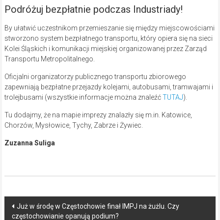
Podróżuj bezpłatnie podczas Industriady!
By ułatwić uczestnikom przemieszanie się między miejscowościami
stworzono system bezpłatnego transportu, który opiera się na sieci
Kolei Śląskich i komunikacji miejskiej organizowanej przez Zarząd
Transportu Metropolitalnego.
Oficjalni organizatorzy publicznego transportu zbiorowego
zapewniają bezpłatne przejazdy kolejami, autobusami, tramwajami i
trolejbusami (wszystkie informacje można znaleźć
TUTAJ
).
Tu dodajmy, że na mapie imprezy znalazły się m.in. Katowice,
Chorzów, Mysłowice, Tychy, Zabrze i Żywiec.
Zuzanna Suliga
Post
Już w środę w Częstochowie finał IMPJ na żużlu. Czy
częstochowianie opanują podium?