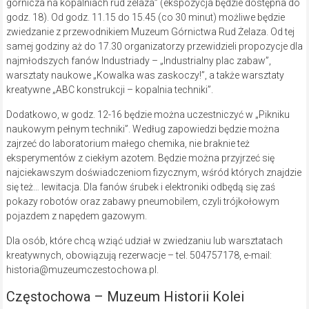
górnicza na kopalniach rud żelaza” (ekspozycja będzie dostępna do
godz. 18). Od godz. 11.15 do 15.45 (co 30 minut) możliwe będzie
zwiedzanie z przewodnikiem Muzeum Górnictwa Rud Żelaza. Od tej
samej godziny aż do 17.30 organizatorzy przewidzieli propozycje dla
najmłodszych fanów Industriady – „Industrialny plac zabaw”,
warsztaty naukowe „Kowalka was zaskoczy!”, a także warsztaty
kreatywne „ABC konstrukcji – kopalnia techniki”.
Dodatkowo, w godz. 12-16 będzie można uczestniczyć w „Pikniku
naukowym pełnym techniki”. Według zapowiedzi będzie można
zajrzeć do laboratorium małego chemika, nie braknie też
eksperymentów z ciekłym azotem. Będzie można przyjrzeć się
najciekawszym doświadczeniom fizycznym, wśród których znajdzie
się też… lewitacja. Dla fanów śrubek i elektroniki odbędą się zaś
pokazy robotów oraz zabawy pneumobilem, czyli trójkołowym
pojazdem z napędem gazowym.
Dla osób, które chcą wziąć udział w zwiedzaniu lub warsztatach
kreatywnych, obowiązują rezerwacje – tel. 504757178, e-mail:
historia@muzeumczestochowa.pl.
Częstochowa – Muzeum Historii Kolei