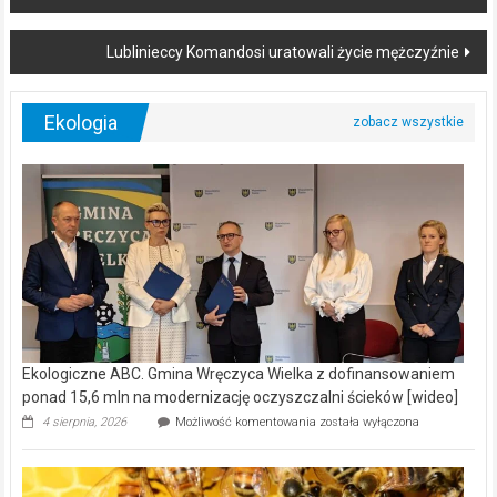
navigation
Lublinieccy Komandosi uratowali życie mężczyźnie
Ekologia
Ekologiczne ABC. Gmina Wręczyca Wielka z dofinansowaniem
ponad 15,6 mln na modernizację oczyszczalni ścieków [wideo]
Ekologiczne
4 sierpnia, 2026
Możliwość komentowania
została wyłączona
ABC.
Gmina
Wręczyca
Wielka