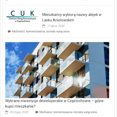
zupełnie
nowe
domy
Mieszkańcy wybiorą nazwy alejek w
na
wyspie
Lasku Aniołowskim
Evia.
17 lipca, 2026
Perełka
Mieszkańcy
Możliwość komentowania
została wyłączona
na
wybiorą
rynku
nazwy
nieruchomości
alejek
w
Lasku
Aniołowskim
Wybrane inwestycje deweloperskie w Częstochowie – gdzie
kupić mieszkanie?
Wybrane
20 maja, 2026
Możliwość komentowania
została wyłączona
inwestycje