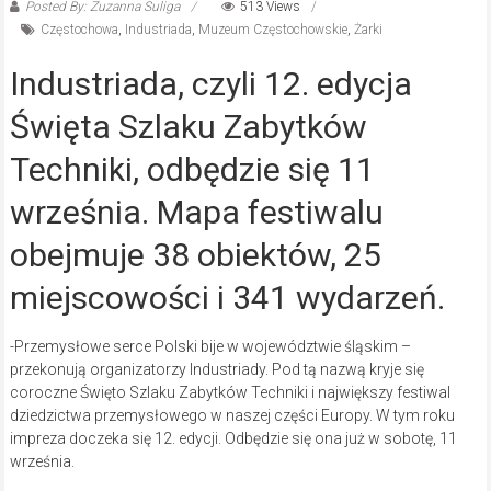
Posted By: Zuzanna Suliga
513 Views
Częstochowa
,
Industriada
,
Muzeum Częstochowskie
,
Żarki
Industriada, czyli 12. edycja
Święta Szlaku Zabytków
Techniki, odbędzie się 11
września. Mapa festiwalu
obejmuje 38 obiektów, 25
miejscowości i 341 wydarzeń.
-Przemysłowe serce Polski bije w województwie śląskim –
przekonują organizatorzy Industriady. Pod tą nazwą kryje się
coroczne Święto Szlaku Zabytków Techniki i największy festiwal
dziedzictwa przemysłowego w naszej części Europy. W tym roku
impreza doczeka się 12. edycji. Odbędzie się ona już w sobotę, 11
września.