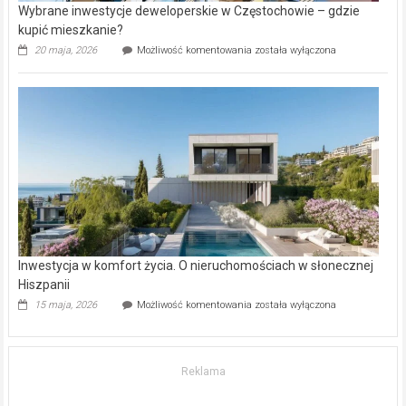
Wybrane inwestycje deweloperskie w Częstochowie – gdzie
kupić mieszkanie?
Wybrane
20 maja, 2026
Możliwość komentowania
została wyłączona
inwestycje
deweloperskie
w Częstochowie
–
gdzie
kupić
mieszkanie?
Inwestycja w komfort życia. O nieruchomościach w słonecznej
Hiszpanii
Inwestycja
15 maja, 2026
Możliwość komentowania
została wyłączona
w komfort
życia.
O nieruchomościach
w słonecznej
Reklama
Hiszpanii