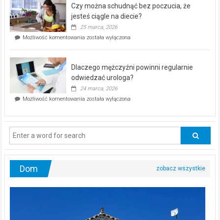
Czy można schudnąć bez poczucia, że
bezpłatna
akcja
jesteś ciągle na diecie?
profilaktyczna
25 marca, 2026
w
Czy
Możliwość komentowania
została wyłączona
Częstochowie
można
już
schudnąć
25
bez
kwietnia!
Dlaczego mężczyźni powinni regularnie
poczucia,
że
odwiedzać urologa?
jesteś
24 marca, 2026
ciągle
Dlaczego
Możliwość komentowania
została wyłączona
na
mężczyźni
diecie?
powinni
regularnie
odwiedzać
urologa?
Dom