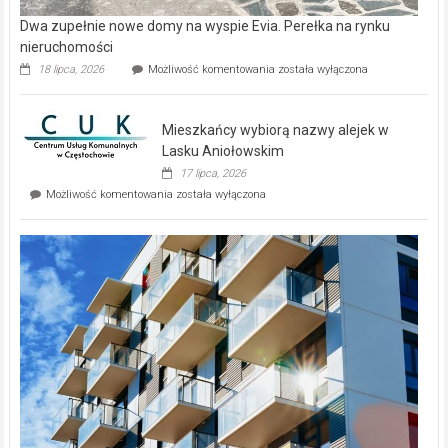
Dwa zupełnie nowe domy na wyspie Evia. Perełka na rynku
nieruchomości
Dwa
18 lipca, 2026
Możliwość komentowania
została wyłączona
zupełnie
nowe
domy
Mieszkańcy wybiorą nazwy alejek w
na
wyspie
Lasku Aniołowskim
Evia.
17 lipca, 2026
Perełka
Mieszkańcy
Możliwość komentowania
została wyłączona
na
wybiorą
rynku
nazwy
nieruchomości
alejek
w
Lasku
Aniołowskim