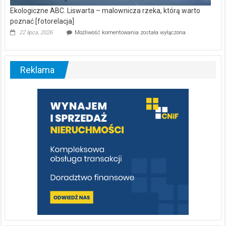
Ekologiczne ABC. Liswarta – malownicza rzeka, którą warto
poznać [fotorelacja]
Ekologiczne
22 lipca, 2026
Możliwość komentowania
została wyłączona
ABC.
Liswarta
–
malownicza
Reklama
rzeka,
którą
warto
poznać
[fotorelacja]