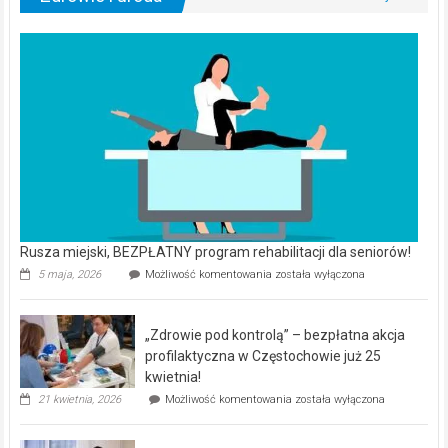
Rusza miejski, BEZPŁATNY program rehabilitacji dla seniorów!
Rusza
5 maja, 2026
Możliwość komentowania
została wyłączona
miejski,
BEZPŁATNY
program
„Zdrowie pod kontrolą” – bezpłatna akcja
rehabilitacji
dla
profilaktyczna w Częstochowie już 25
seniorów!
kwietnia!
„Zdrowie
21 kwietnia, 2026
Możliwość komentowania
została wyłączona
pod
kontrolą”
–