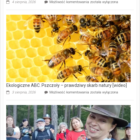
Ekologiczne
4 sierpnia, 2026
Możliwość komentowania
została wyłączona
ABC.
Gmina
Wręczyca
Wielka
z
dofinansowaniem
ponad
15,6
mln
na
modernizację
oczyszczalni
ścieków
[wideo]
Ekologiczne ABC. Pszczoły – prawdziwy skarb natury [wideo]
Ekologiczne
3 sierpnia, 2026
Możliwość komentowania
została wyłączona
ABC.
Pszczoły
–
prawdziwy
skarb
natury
[wideo]