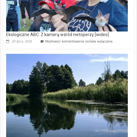
Ekologiczne ABC. Z kamerą wśród nietoperzy [wideo]
Ekologiczne
30 lipca, 2026
Możliwość komentowania
została wyłączona
ABC.
Z
kamerą
wśród
nietoperzy
[wideo]