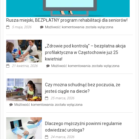
Rusza miejski, BEZPŁATNY program rehabilitacji dla seniorów!
Rusza
5 maja, 2026
Możliwość komentowania
została wyłączona
miejski,
BEZPŁATNY
program
„Zdrowie pod kontrolą” – bezpłatna akcja
rehabilitacji
dla
profilaktyczna w Częstochowie już 25
seniorów!
kwietnia!
„Zdrowie
21 kwietnia, 2026
Możliwość komentowania
została wyłączona
pod
kontrolą”
–
Czy można schudnąć bez poczucia, że
bezpłatna
akcja
jesteś ciągle na diecie?
profilaktyczna
25 marca, 2026
w
Czy
Możliwość komentowania
została wyłączona
Częstochowie
można
już
schudnąć
25
bez
kwietnia!
Dlaczego mężczyźni powinni regularnie
poczucia,
że
odwiedzać urologa?
jesteś
24 marca, 2026