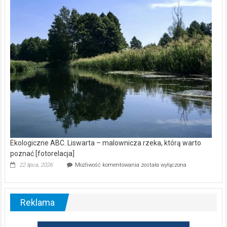
wśród
nietoperzy
[wideo]
Ekologiczne ABC. Liswarta – malownicza rzeka, którą warto
poznać [fotorelacja]
Ekologiczne
22 lipca, 2026
Możliwość komentowania
została wyłączona
ABC.
Liswarta
–
malownicza
Reklama
rzeka,
którą
warto