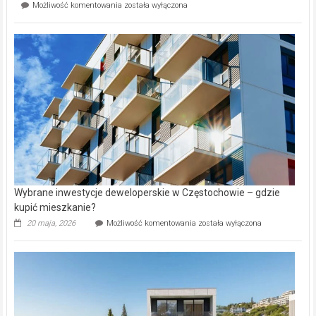
Mieszkańcy
Możliwość komentowania
została wyłączona
na
wybiorą
rynku
nazwy
nieruchomości
alejek
w
Lasku
Aniołowskim
Wybrane inwestycje deweloperskie w Częstochowie – gdzie
kupić mieszkanie?
Wybrane
20 maja, 2026
Możliwość komentowania
została wyłączona
inwestycje
deweloperskie
w Częstochowie
–
gdzie
kupić
mieszkanie?