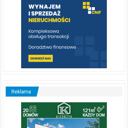
poznać
[fotorelacja]
Reklama