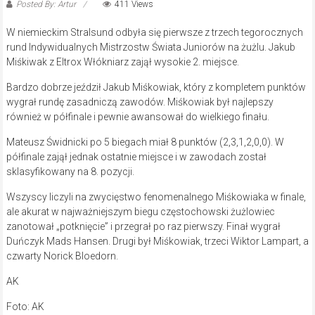
Posted By: Artur
411 Views
W niemieckim Stralsund odbyła się pierwsze z trzech tegorocznych
rund Indywidualnych Mistrzostw Świata Juniorów na żużlu. Jakub
Miśkiwak z Eltrox Włókniarz zajął wysokie 2. miejsce.
Bardzo dobrze jeździł Jakub Miśkowiak, który z kompletem punktów
wygrał rundę zasadniczą zawodów. Miśkowiak był najlepszy
również w półfinale i pewnie awansował do wielkiego finału.
Mateusz Świdnicki po 5 biegach miał 8 punktów (2,3,1,2,0,0). W
półfinale zajął jednak ostatnie miejsce i w zawodach został
sklasyfikowany na 8. pozycji.
Wszyscy liczyli na zwycięstwo fenomenalnego Miśkowiaka w finale,
ale akurat w najważniejszym biegu częstochowski żużlowiec
zanotował „potknięcie” i przegrał po raz pierwszy. Finał wygrał
Duńczyk Mads Hansen. Drugi był Miśkowiak, trzeci Wiktor Lampart, a
czwarty Norick Bloedorn.
AK
Foto: AK