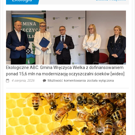
Ekologiczne ABC. Gmina Wręczyca Wielka z dofinansowaniem
ponad 15,6 mln na modernizację oczyszczalni ścieków [wideo]
Ekologiczne
4 sierpnia, 2026
Możliwość komentowania
została wyłączona
ABC.
Gmina
Wręczyca
Wielka
z
dofinansowaniem
ponad
15,6
mln
na
modernizację