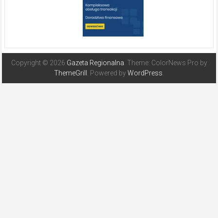
Copyright © 2026
Gazeta Regionalna
. Theme: ColorNews Pro by
ThemeGrill
. Powered by
WordPress
.