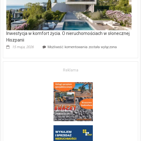
Inwestycja w komfort życia. O nieruchomościach w słonecznej
Hiszpanii
Inwestycja
15 maja, 2026
Możliwość komentowania
została wyłączona
w komfort
życia.
O nieruchomościach
w słonecznej
Reklama
Hiszpanii