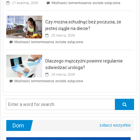
„Zdrowie
21 kwietnia, 2026
Możliwość komentowania
została wyłączona
pod
kontrolą”
–
Czy można schudnąć bez poczucia, że
bezpłatna
akcja
jesteś ciągle na diecie?
profilaktyczna
25 marca, 2026
w
Czy
Możliwość komentowania
została wyłączona
Częstochowie
można
już
schudnąć
25
bez
kwietnia!
Dlaczego mężczyźni powinni regularnie
poczucia,
że
odwiedzać urologa?
jesteś
24 marca, 2026
ciągle
Dlaczego
Możliwość komentowania
została wyłączona
na
mężczyźni
diecie?
powinni
regularnie
odwiedzać
urologa?
Dom