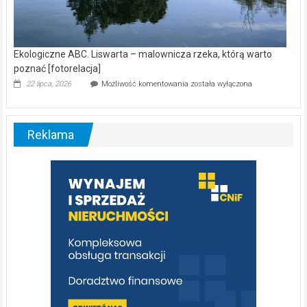
Ekologiczne ABC. Liswarta – malownicza rzeka, którą warto
poznać [fotorelacja]
Ekologiczne
22 lipca, 2026
Możliwość komentowania
została wyłączona
ABC.
Liswarta
–
malownicza
Reklama
rzeka,
którą
warto
poznać
[fotorelacja]