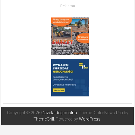
w słonecznej
Reklama
Hiszpanii
Copyright © 2026
Gazeta Regionalna
. Theme: ColorNews Pro by
ThemeGrill
. Powered by
WordPress
.