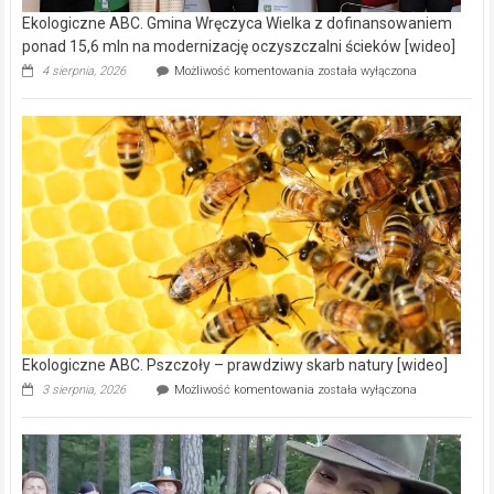
Ekologiczne ABC. Gmina Wręczyca Wielka z dofinansowaniem
ponad 15,6 mln na modernizację oczyszczalni ścieków [wideo]
Ekologiczne
4 sierpnia, 2026
Możliwość komentowania
została wyłączona
ABC.
Gmina
Wręczyca
Wielka
z
dofinansowaniem
ponad
15,6
mln
na
modernizację
oczyszczalni
ścieków
[wideo]
Ekologiczne ABC. Pszczoły – prawdziwy skarb natury [wideo]
Ekologiczne
3 sierpnia, 2026
Możliwość komentowania
została wyłączona
ABC.
Pszczoły
–
prawdziwy
skarb