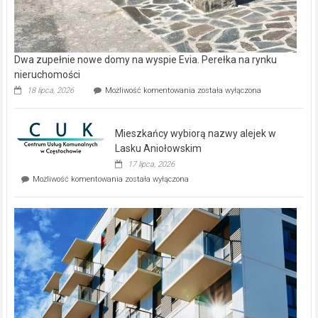
Dwa zupełnie nowe domy na wyspie Evia. Perełka na rynku
nieruchomości
Dwa
18 lipca, 2026
Możliwość komentowania
została wyłączona
zupełnie
nowe
domy
Mieszkańcy wybiorą nazwy alejek w
na
wyspie
Lasku Aniołowskim
Evia.
17 lipca, 2026
Perełka
Mieszkańcy
Możliwość komentowania
została wyłączona
na
wybiorą
rynku
nazwy
nieruchomości
alejek
w
Lasku
Aniołowskim