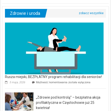
Zdrowie i uroda
Rusza miejski, BEZPŁATNY program rehabilitacji dla seniorów!
Rusza
5 maja, 2026
Możliwość komentowania
została wyłączona
miejski,
BEZPŁATNY
program
„Zdrowie pod kontrolą” – bezpłatna akcja
rehabilitacji
dla
profilaktyczna w Częstochowie już 25
seniorów!
kwietnia!