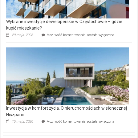
Wybrane inwestycje deweloperskie w Częstochowie – gdzie
kupić mieszkanie?
Wybrane
20 maja, 2026
Możliwość komentowania
została wyłączona
inwestycje
deweloperskie
w Częstochowie
–
gdzie
kupić
mieszkanie?
Inwestycja w komfort życia. O nieruchomościach w słonecznej
Hiszpanii
Inwestycja
15 maja, 2026
Możliwość komentowania
została wyłączona
w komfort
życia.
O nieruchomościach