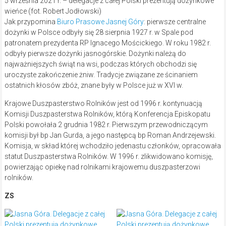
5 września 2021 r. – delegacje z całej Polski prezentują dożynkowe
wieńce (fot. Robert Jodłowski)
Jak przypomina
Biuro Prasowe Jasnej Góry
: pierwsze centralne
dożynki w Polsce odbyły się 28 sierpnia 1927 r. w Spale pod
patronatem prezydenta RP Ignacego Mościckiego. W roku 1982 r.
odbyły pierwsze dożynki jasnogórskie. Dożynki należą do
najważniejszych świąt na wsi, podczas których obchodzi się
uroczyste zakończenie żniw. Tradycje związane ze ścinaniem
ostatnich kłosów zbóż, znane były w Polsce już w XVI w.
Krajowe Duszpasterstwo Rolników jest od 1996 r. kontynuacją
Komisji Duszpasterstwa Rolników, którą Konferencja Episkopatu
Polski powołała 2 grudnia 1982 r. Pierwszym przewodniczącym
komisji był bp Jan Gurda, a jego następcą bp Roman Andrzejewski.
Komisja, w skład której wchodziło jedenastu członków, opracowała
statut Duszpasterstwa Rolników. W 1996 r. zlikwidowano komisję,
powierzając opiekę nad rolnikami krajowemu duszpasterzowi
rolników.
ZS