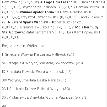
Pawliczak 7 (1,2,2,2,0,w),
4. Fogo Unia Leszno
20
– Damian Baliński
5 (1,3,-,0,-,1), Szymon Szlauderbach 5 (0,-,2,1,2,-), Damian Dróżdż 10
(2,3,3,2),
5. eWinner Apator Toruń
18:
Paweł Przedpełski 10
(3,3,3,1,w,-), Krzysztof Lewandowski 6 (0,0,2,0,1,3), Karol Żupiński 2
(2),
6. Betard Sparta Wrocław – 10:
Mateusz Panicz 3
(0,0,1,0,2,0),Przemysław Liszka 7 (1,1,d,1,3,1),
7. Moje Bermudy
Stal Gorzów
6:
Rafał Karczmarz 5 (1,1,1,1,1,w), Kamil Pytlewski 1
(0,0,0,0,0,1).
Biegi z udziałem Włókniarza
II: Smektała, Woryna, Karczmarz, Pytlewski (5:1)
VI. Przedpełski, Woryna, Smektała, Lewandowski (3:3)
IX. Smektała, Pawlicki, Woryna, Kasprzak (4:2)
XIV. Woryna, Smektała, Liszka, Panicz (5:1)
XVII. Smektała, Dróżdż, Baliński, Woryna (3:3)
XXI. Protasiewicz, Smektała, Woryna, Pawliczak (w) (3:3)
AK