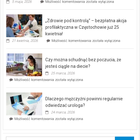
Rusza
5 maja, 2026
Możliwość komentowania
została wyłączona
miejski,
BEZPŁATNY
program
„Zdrowie pod kontrolą” – bezpłatna akcja
rehabilitacji
dla
profilaktyczna w Częstochowie już 25
seniorów!
kwietnia!
„Zdrowie
21 kwietnia, 2026
Możliwość komentowania
została wyłączona
pod
kontrolą”
–
Czy można schudnąć bez poczucia, że
bezpłatna
akcja
jesteś ciągle na diecie?
profilaktyczna
25 marca, 2026
w
Czy
Możliwość komentowania
została wyłączona
Częstochowie
można
już
schudnąć
25
bez
kwietnia!
Dlaczego mężczyźni powinni regularnie
poczucia,
że
odwiedzać urologa?
jesteś
24 marca, 2026
ciągle
Dlaczego
Możliwość komentowania
została wyłączona
na
mężczyźni
diecie?
powinni
regularnie
odwiedzać