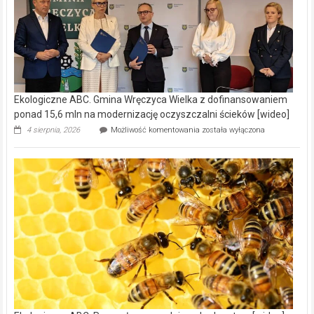
Ekologiczne ABC. Gmina Wręczyca Wielka z dofinansowaniem
ponad 15,6 mln na modernizację oczyszczalni ścieków [wideo]
Ekologiczne
4 sierpnia, 2026
Możliwość komentowania
została wyłączona
ABC.
Gmina
Wręczyca
Wielka
z
dofinansowaniem
ponad
15,6
mln
na
modernizację
oczyszczalni
ścieków
[wideo]