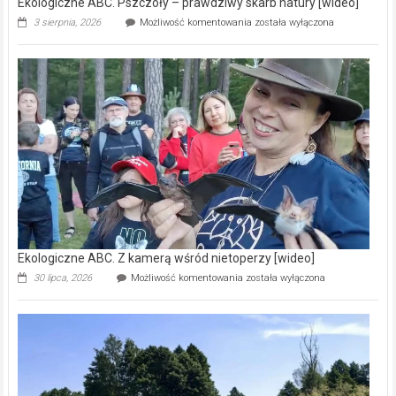
Ekologiczne ABC. Pszczoły – prawdziwy skarb natury [wideo]
Ekologiczne
3 sierpnia, 2026
Możliwość komentowania
została wyłączona
ABC.
Pszczoły
–
prawdziwy
skarb
natury
[wideo]
Ekologiczne ABC. Z kamerą wśród nietoperzy [wideo]
Ekologiczne
30 lipca, 2026
Możliwość komentowania
została wyłączona
ABC.
Z
kamerą
wśród
nietoperzy
[wideo]