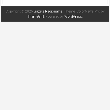
Copyright © 2026
Gazeta Regionalna
. Theme: ColorNews Pro by
ThemeGrill
. Powered by
WordPress
.