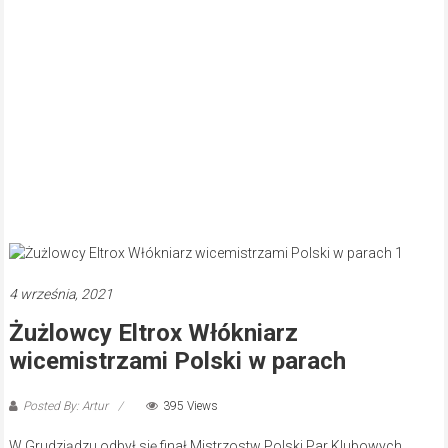
4 września, 2021
Żużlowcy Eltrox Włókniarz
wicemistrzami Polski w parach
Posted By: Artur
395 Views
W Grudziądzu odbył się finał Mistrzostw Polski Par Klubowych.