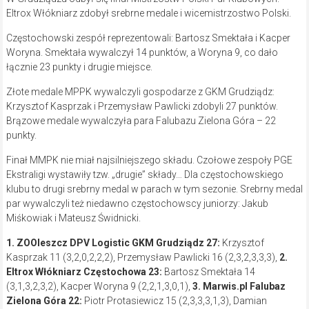
Eltrox Włókniarz zdobył srebrne medale i wicemistrzostwo Polski.
Częstochowski zespół reprezentowali: Bartosz Smektała i Kacper
Woryna. Smektała wywalczył 14 punktów, a Woryna 9, co dało
łącznie 23 punkty i drugie miejsce.
Złote medale MPPK wywalczyli gospodarze z GKM Grudziądz:
Krzysztof Kasprzak i Przemysław Pawlicki zdobyli 27 punktów.
Brązowe medale wywalczyła para Falubazu Zielona Góra – 22
punkty.
Finał MMPK nie miał najsilniejszego składu. Czołowe zespoły PGE
Ekstraligi wystawiły tzw. „drugie” składy… Dla częstochowskiego
klubu to drugi srebrny medal w parach w tym sezonie. Srebrny medal
par wywalczyli też niedawno częstochowscy juniorzy: Jakub
Miśkowiak i Mateusz Świdnicki.
1. ZOOleszcz DPV Logistic GKM Grudziądz 27:
Krzysztof
Kasprzak 11 (3,2,0,2,2,2), Przemysław Pawlicki 16 (2,3,2,3,3,3),
2.
Eltrox Włókniarz Częstochowa
23:
Bartosz Smektała 14
(3,1,3,2,3,2), Kacper Woryna 9 (2,2,1,3,0,1),
3. Marwis.pl Falubaz
Zielona Góra
22:
Piotr Protasiewicz 15 (2,3,3,3,1,3), Damian