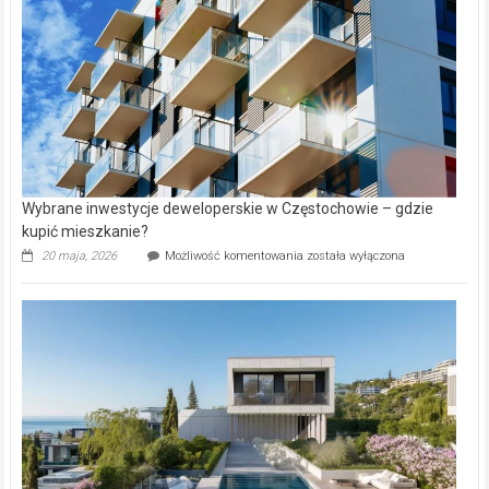
Lasku
Aniołowskim
Wybrane inwestycje deweloperskie w Częstochowie – gdzie
kupić mieszkanie?
Wybrane
20 maja, 2026
Możliwość komentowania
została wyłączona
inwestycje
deweloperskie
w Częstochowie
–
gdzie
kupić
mieszkanie?