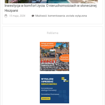
Inwestycja w komfort życia. O nieruchomościach w słonecznej
Hiszpanii
Inwestycja
15 maja, 2026
Możliwość komentowania
została wyłączona
w komfort
życia.
O nieruchomościach
w słonecznej
Reklama
Hiszpanii