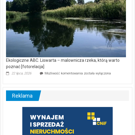
Ekologiczne ABC. Liswarta – malownicza rzeka, którą warto
poznać [fotorelacja]
Ekologiczne
22 lipca, 2026
Możliwość komentowania
została wyłączona
ABC.
Liswarta
–
malownicza
Reklama
rzeka,
którą
warto
poznać
[fotorelacja]