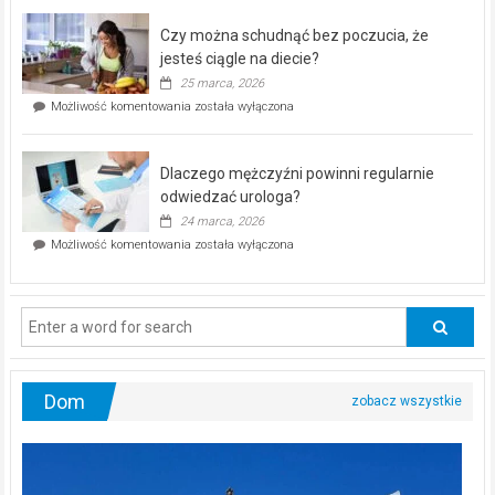
kontrolą”
–
Czy można schudnąć bez poczucia, że
bezpłatna
akcja
jesteś ciągle na diecie?
profilaktyczna
25 marca, 2026
w
Czy
Możliwość komentowania
została wyłączona
Częstochowie
można
już
schudnąć
25
bez
kwietnia!
Dlaczego mężczyźni powinni regularnie
poczucia,
że
odwiedzać urologa?
jesteś
24 marca, 2026
ciągle
Dlaczego
Możliwość komentowania
została wyłączona
na
mężczyźni
diecie?
powinni
regularnie
odwiedzać
urologa?
Dom