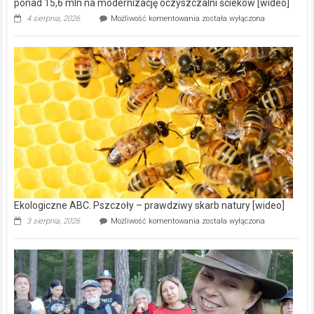
ponad 15,6 mln na modernizację oczyszczalni ścieków [wideo]
Ekologiczne
4 sierpnia, 2026
Możliwość komentowania
została wyłączona
ABC.
Gmina
Wręczyca
Wielka
z
dofinansowaniem
ponad
15,6
mln
na
modernizację
oczyszczalni
ścieków
[wideo]
Ekologiczne ABC. Pszczoły – prawdziwy skarb natury [wideo]
Ekologiczne
3 sierpnia, 2026
Możliwość komentowania
została wyłączona
ABC.
Pszczoły
–
prawdziwy
skarb
natury
[wideo]