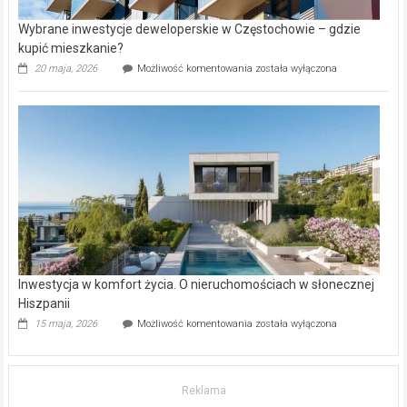
Wybrane inwestycje deweloperskie w Częstochowie – gdzie
kupić mieszkanie?
Wybrane
20 maja, 2026
Możliwość komentowania
została wyłączona
inwestycje
deweloperskie
w Częstochowie
–
gdzie
kupić
mieszkanie?
Inwestycja w komfort życia. O nieruchomościach w słonecznej
Hiszpanii
Inwestycja
15 maja, 2026
Możliwość komentowania
została wyłączona
w komfort
życia.
O nieruchomościach
w słonecznej
Reklama
Hiszpanii