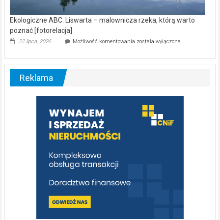
Ekologiczne ABC. Liswarta – malownicza rzeka, którą warto
poznać [fotorelacja]
Ekologiczne
22 lipca, 2026
Możliwość komentowania
została wyłączona
ABC.
Liswarta
–
malownicza
Reklama
rzeka,
którą
warto
poznać
[fotorelacja]