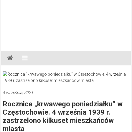
Gazeta
Regionalna
Częstochowa,
Kłobuck,
Lubliniec,
4 września, 2021
Myszków
Rocznica „krwawego poniedziałku” w
Częstochowie. 4 września 1939 r.
zastrzelono kilkuset mieszkańców
miasta