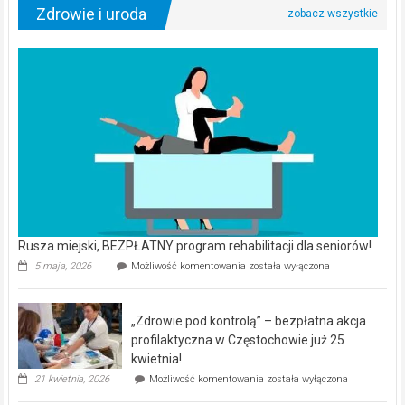
Zdrowie i uroda
Rusza miejski, BEZPŁATNY program rehabilitacji dla seniorów!
Rusza
5 maja, 2026
Możliwość komentowania
została wyłączona
miejski,
BEZPŁATNY
program
„Zdrowie pod kontrolą” – bezpłatna akcja
rehabilitacji
dla
profilaktyczna w Częstochowie już 25
seniorów!
kwietnia!
„Zdrowie
21 kwietnia, 2026
Możliwość komentowania
została wyłączona
pod