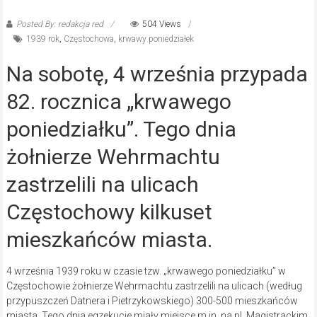
Posted By: redakcja red
504 Views
1939 rok
,
Częstochowa
,
krwawy poniedziałek
Na sobotę, 4 września przypada
82. rocznica „krwawego
poniedziałku”. Tego dnia
żołnierze Wehrmachtu
zastrzelili na ulicach
Częstochowy kilkuset
mieszkańców miasta.
4 września 1939 roku w czasie tzw. „krwawego poniedziałku” w
Częstochowie żołnierze Wehrmachtu zastrzelili na ulicach (według
przypuszczeń Datnera i Pietrzykowskiego) 300-500 mieszkańców
miasta. Tego dnia egzekucje miały miejsce m.in. na pl. Magistrackim