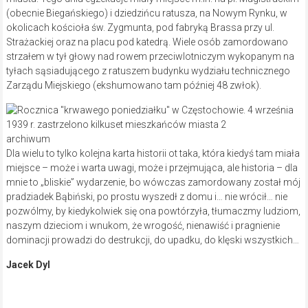
(obecnie Biegańskiego) i dziedzińcu ratusza, na Nowym Rynku, w
okolicach kościoła św. Zygmunta, pod fabryką Brassa przy ul.
Strażackiej oraz na placu pod katedrą. Wiele osób zamordowano
strzałem w tył głowy nad rowem przeciwlotniczym wykopanym na
tyłach sąsiadującego z ratuszem budynku wydziału technicznego
Zarządu Miejskiego (ekshumowano tam później 48 zwłok).
archiwum
Dla wielu to tylko kolejna karta historii ot taka, która kiedyś tam miała
miejsce – może i warta uwagi, może i przejmująca, ale historia – dla
mnie to „bliskie” wydarzenie, bo wówczas zamordowany został mój
pradziadek Bąbiński, po prostu wyszedł z domu i… nie wrócił… nie
pozwólmy, by kiedykolwiek się ona powtórzyła, tłumaczmy ludziom,
naszym dzieciom i wnukom, że wrogość, nienawiść i pragnienie
dominacji prowadzi do destrukcji, do upadku, do klęski wszystkich…
Jacek Dyl