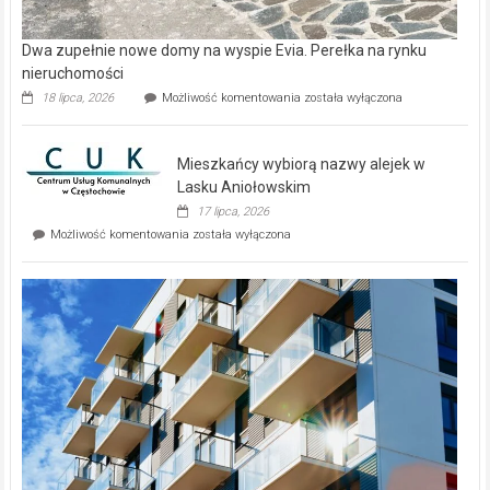
Dwa zupełnie nowe domy na wyspie Evia. Perełka na rynku
nieruchomości
Dwa
18 lipca, 2026
Możliwość komentowania
została wyłączona
zupełnie
nowe
domy
Mieszkańcy wybiorą nazwy alejek w
na
wyspie
Lasku Aniołowskim
Evia.
17 lipca, 2026
Perełka
Mieszkańcy
Możliwość komentowania
została wyłączona
na
wybiorą
rynku
nazwy
nieruchomości
alejek
w
Lasku
Aniołowskim