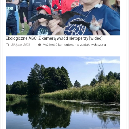
Ekologiczne ABC. Z kamerą wśród nietoperzy [wideo]
Ekologiczne
30 lipca, 2026
Możliwość komentowania
została wyłączona
ABC.
Z
kamerą
wśród
nietoperzy
[wideo]