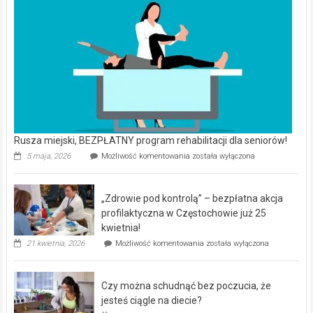
Rusza miejski, BEZPŁATNY program rehabilitacji dla seniorów!
Rusza
5 maja, 2026
Możliwość komentowania
została wyłączona
miejski,
BEZPŁATNY
program
„Zdrowie pod kontrolą” – bezpłatna akcja
rehabilitacji
dla
profilaktyczna w Częstochowie już 25
seniorów!
kwietnia!
„Zdrowie
21 kwietnia, 2026
Możliwość komentowania
została wyłączona
pod
kontrolą”
–
Czy można schudnąć bez poczucia, że
bezpłatna
akcja
jesteś ciągle na diecie?
profilaktyczna