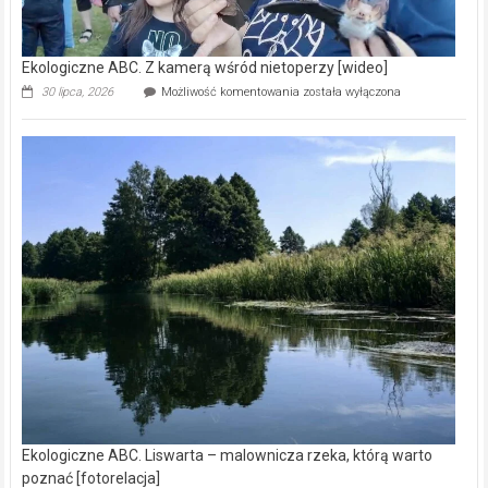
Ekologiczne ABC. Z kamerą wśród nietoperzy [wideo]
Ekologiczne
30 lipca, 2026
Możliwość komentowania
została wyłączona
ABC.
Z
kamerą
wśród
nietoperzy
[wideo]
Ekologiczne ABC. Liswarta – malownicza rzeka, którą warto
poznać [fotorelacja]