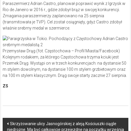
Paraszermierz Adrian Castro, planował poprawić wynik z Igrzysk w
Rio de Janeiro w 2016 r., gdzie zdobył brąz w swojej konkurencji.
Zmagania paraszermierzy zaplanowano na 25 sierpnia
(transmitowała je TVP). Cel został osiągnięty, gdyż Castro zdobył
właśnie srebrny medal w szermierce.
Przemysław Drąg (fot. Częstochowa – Profil Miasta/Facebook)
Kolejnym rodakiem, za którego Częstochowa trzyma kciuki jest
Przemek Drąg. Wystąpi on w trzech konkurencjach: na dystansie 50
m stylem dowolnym, na dystansie 100 m stylem grzbietowym oraz
na 100 m stylem klasycznym. Drąg swoje starty zacznie 27 sierpnia.
ZS
Post
Skrzyżowanie ulicy Jasnogórskiej z aleją Kościuszki ciągle
niedrożne. Ma być całkowicie przejezdne na początku września