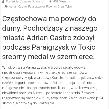
Posted By: Zuzanna Suliga
438 Views
Adrian Castro
,
Paraigrzyska
,
Przemek Drąg
,
Tokio
Częstochowa ma powody do
dumy. Pochodzący z naszego
miasta Adrian Castro zdobył
podczas Paraigrzysk w Tokio
srebrny medal w szermierce.
W Tokio trwają Paraigrzyska. Wśród 89 sportowców z
niepełnosprawnościami w nie brakuje reprezentantów z
Częstochowy. Międzynarodowy Komitet Paraolimpijski zatwierdził
sześć kategorii niepełnosprawności: amputacja, porażenie
mózgowe, niepełnosprawność intelektualna, wózek inwalidzki,
niewidomi oraz Les Autres – pozostałe schorzenia. Zawody
rozgrywane są obecnie w 21 dyscyplinach. Zainaugurowano je 24
sierpnia, a potrwają do 5 września.