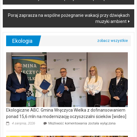
navigation
Poraj zaprasza na wspólne pożegnanie wakacji przy dźwiękach
muzyki ambient
Ekologia
Ekologiczne ABC. Gmina Wręczyca Wielka z dofinansowaniem
ponad 15,6 mln na modernizację oczyszczalni ścieków [wideo]
Ekologiczne
4 sierpnia, 2026
Możliwość komentowania
została wyłączona
ABC.
Gmina