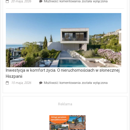
Wybrane
20 maja, 2026
Możliwość komentowania
została wyłączona
inwestycje
deweloperskie
w Częstochowie
–
gdzie
kupić
mieszkanie?
Inwestycja w komfort życia. O nieruchomościach w słonecznej
Hiszpanii
Inwestycja
15 maja, 2026
Możliwość komentowania
została wyłączona
w komfort
życia.
O nieruchomościach
w słonecznej
Reklama
Hiszpanii