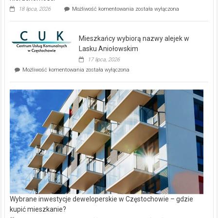
Dwa
18 lipca, 2026
Możliwość komentowania
została wyłączona
zupełnie
nowe
domy
Mieszkańcy wybiorą nazwy alejek w
na
wyspie
Lasku Aniołowskim
Evia.
17 lipca, 2026
Perełka
Mieszkańcy
Możliwość komentowania
została wyłączona
na
wybiorą
rynku
nazwy
nieruchomości
alejek
w
Lasku
Aniołowskim
Wybrane inwestycje deweloperskie w Częstochowie – gdzie
kupić mieszkanie?