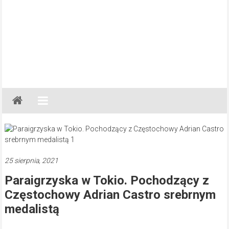
Gazeta
Regionalna
Częstochowa,
Kłobuck,
Lubliniec,
25 sierpnia, 2021
Myszków
Paraigrzyska w Tokio. Pochodzący z
Częstochowy Adrian Castro srebrnym
medalistą