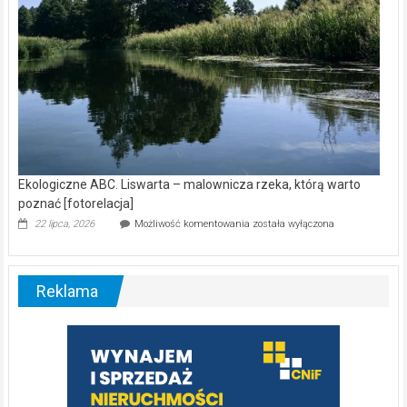
Ekologiczne ABC. Liswarta – malownicza rzeka, którą warto
poznać [fotorelacja]
Ekologiczne
22 lipca, 2026
Możliwość komentowania
została wyłączona
ABC.
Liswarta
–
malownicza
Reklama
rzeka,
którą
warto
poznać
[fotorelacja]