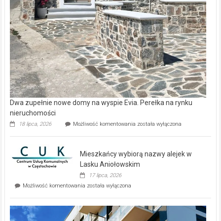
Dwa zupełnie nowe domy na wyspie Evia. Perełka na rynku
nieruchomości
Dwa
18 lipca, 2026
Możliwość komentowania
została wyłączona
zupełnie
nowe
domy
Mieszkańcy wybiorą nazwy alejek w
na
wyspie
Lasku Aniołowskim
Evia.
17 lipca, 2026
Perełka
Mieszkańcy
Możliwość komentowania
została wyłączona
na
wybiorą
rynku
nazwy
nieruchomości
alejek
w