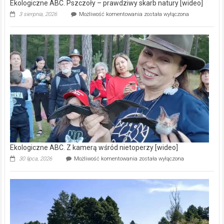
Ekologiczne ABC. Pszczoły – prawdziwy skarb natury [wideo]
Ekologiczne
3 sierpnia, 2026
Możliwość komentowania
została wyłączona
ABC.
Pszczoły
–
prawdziwy
skarb
natury
[wideo]
Ekologiczne ABC. Z kamerą wśród nietoperzy [wideo]
Ekologiczne
30 lipca, 2026
Możliwość komentowania
została wyłączona
ABC.
Z
kamerą
wśród
nietoperzy
[wideo]