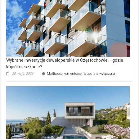
Lasku
Aniołowskim
Wybrane inwestycje deweloperskie w Częstochowie – gdzie
kupić mieszkanie?
Wybrane
20 maja, 2026
Możliwość komentowania
została wyłączona
inwestycje
deweloperskie
w Częstochowie
–
gdzie
kupić
mieszkanie?