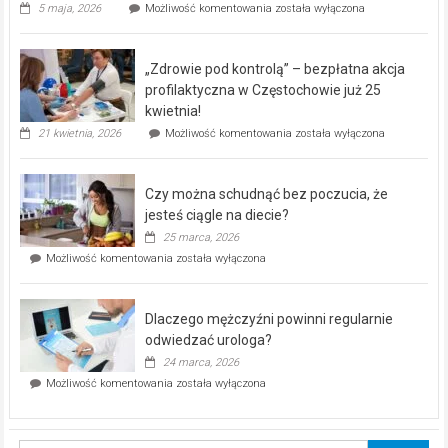
Rusza
5 maja, 2026
Możliwość komentowania
została wyłączona
miejski,
BEZPŁATNY
program
„Zdrowie pod kontrolą” – bezpłatna akcja
rehabilitacji
dla
profilaktyczna w Częstochowie już 25
seniorów!
kwietnia!
„Zdrowie
21 kwietnia, 2026
Możliwość komentowania
została wyłączona
pod
kontrolą”
–
Czy można schudnąć bez poczucia, że
bezpłatna
akcja
jesteś ciągle na diecie?
profilaktyczna
25 marca, 2026
w
Czy
Możliwość komentowania
została wyłączona
Częstochowie
można
już
schudnąć
25
bez
kwietnia!
Dlaczego mężczyźni powinni regularnie
poczucia,
że
odwiedzać urologa?
jesteś
24 marca, 2026
ciągle
Dlaczego
Możliwość komentowania
została wyłączona
na
mężczyźni
diecie?
powinni
regularnie
odwiedzać