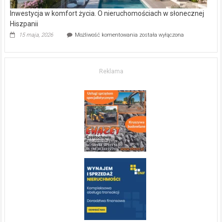
Inwestycja w komfort życia. O nieruchomościach w słonecznej
Hiszpanii
Inwestycja
15 maja, 2026
Możliwość komentowania
została wyłączona
w komfort
życia.
O nieruchomościach
w słonecznej
Reklama
Hiszpanii