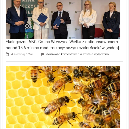
Ekologiczne ABC. Gmina Wręczyca Wielka z dofinansowaniem
ponad 15,6 mln na modernizację oczyszczalni ścieków [wideo]
Ekologiczne
4 sierpnia, 2026
Możliwość komentowania
została wyłączona
ABC.
Gmina
Wręczyca
Wielka
z
dofinansowaniem
ponad
15,6
mln
na
modernizację
oczyszczalni
ścieków
[wideo]