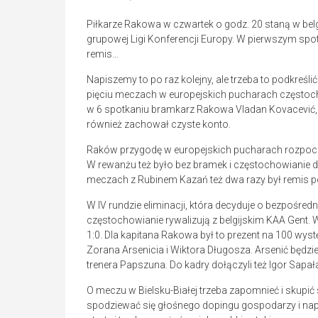
Piłkarze Rakowa w czwartek o godz. 20 staną w bel
grupowej Ligi Konferencji Europy. W pierwszym sp
remis…
Napiszemy to po raz kolejny, ale trzeba to podkreśl
pięciu meczach w europejskich pucharach częstochowi
w 6 spotkaniu bramkarz Rakowa Vladan Kovacević,
również zachował czyste konto.
Raków przygodę w europejskich pucharach rozpoczą
W rewanżu też było bez bramek i częstochowianie do
meczach z Rubinem Kazań też dwa razy był remis po
W IV rundzie eliminacji, która decyduje o bezpośred
częstochowianie rywalizują z belgijskim KAA Gent
1:0. Dla kapitana Rakowa był to prezent na 100 wy
Zorana Arsenicia i Wiktora Długosza. Arsenić będzie
trenera Papszuna. Do kadry dołączyli też Igor Sapała
O meczu w Bielsku-Białej trzeba zapomnieć i skupi
spodziewać się głośnego dopingu gospodarzy i na