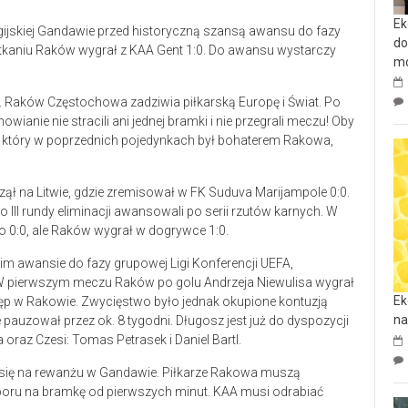
Ek
gijskiej Gandawie przed historyczną szansą awansu do fazy
do
otkaniu Raków wygrał z KAA Gent 1:0. Do awansu wystarczy
mo
ić. Raków Częstochowa zadziwia piłkarską Europę i Świat. Po
anie nie stracili ani jednej bramki i nie przegrali meczu! Oby
 który w poprzednich pojedynkach był bohaterem Rakowa,
ł na Litwie, gdzie zremisował w FK Suduva Marijampole 0:0.
 III rundy eliminacji awansowali po serii rzutów karnych. W
 0:0, ale Raków wygrał w dogrywce 1:0.
nim awansie do fazy grupowej Ligi Konferencji UEFA,
. W pierwszym meczu Raków po golu Andrzeja Niewulisa wygrał
Ek
stęp w Rakowie. Zwycięstwo było jednak okupione kontuzją
na
 pauzował przez ok. 8 tygodni. Długosz jest już do dyspozycji
 oraz Czesi: Tomas Petrasek i Daniel Bartl.
ć się na rewanżu w Gandawie. Piłkarze Rakowa muszą
poru na bramkę od pierwszych minut. KAA musi odrabiać