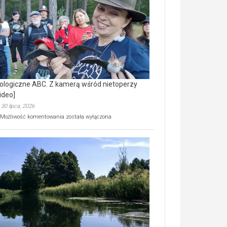
prawdziwy
skarb
natury
[wideo]
ologiczne ABC. Z kamerą wśród nietoperzy
ideo]
30 lipca, 2026
Ekologiczne
Możliwość komentowania
została wyłączona
ABC.
Z
kamerą
wśród
nietoperzy
[wideo]