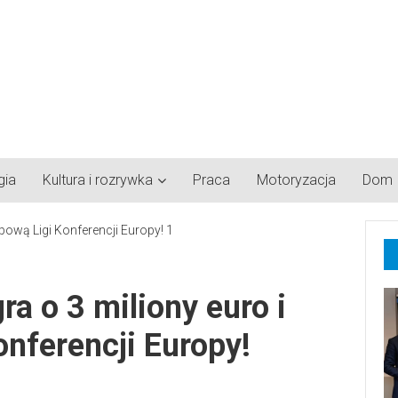
gia
Kultura i rozrywka
Praca
Motoryzacja
Dom
a o 3 miliony euro i
onferencji Europy!