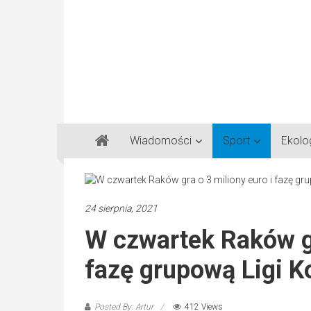
Gazeta
Wiadomości
Sport
Ekolo
Regionalna
Częstochowa,
Kłobuck,
Lubliniec,
24 sierpnia, 2021
Myszków
W czwartek Raków gr
fazę grupową Ligi K
Posted By: Artur
412 Views