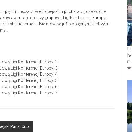
nich pięciu meczach w europejskich pucharach, czerwono-
 Raków awansuje do fazy grupowej Ligi Konferencji Europy i
pejskich pucharach… Nie mówiąc już o potężnym zastrzyku
ans…
Ek
[w
pejski Panki Cup