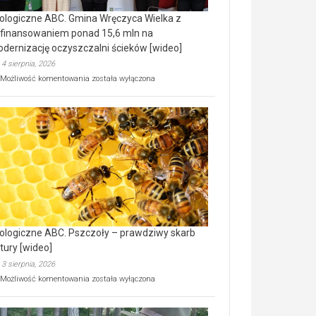
ologiczne ABC. Gmina Wręczyca Wielka z
finansowaniem ponad 15,6 mln na
dernizację oczyszczalni ścieków [wideo]
4 sierpnia, 2026
Ekologiczne
Możliwość komentowania
została wyłączona
ABC.
Gmina
Wręczyca
Wielka
z
dofinansowaniem
ponad
15,6
mln
na
modernizację
oczyszczalni
ścieków
ologiczne ABC. Pszczoły – prawdziwy skarb
[wideo]
tury [wideo]
3 sierpnia, 2026
Ekologiczne
Możliwość komentowania
została wyłączona
ABC.
Pszczoły
–