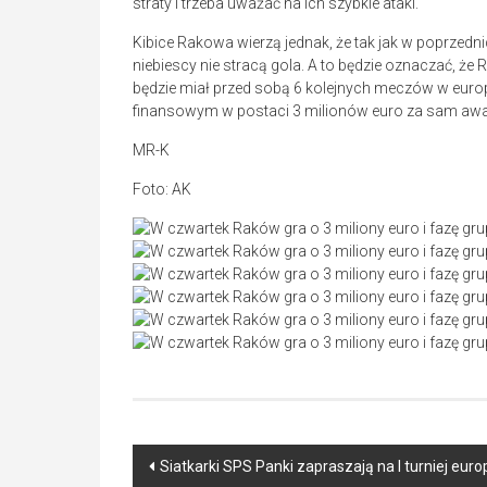
straty i trzeba uważać na ich szybkie ataki.
Kibice Rakowa wierzą jednak, że tak jak w poprzed
niebiescy nie stracą gola. A to będzie oznaczać, że
będzie miał przed sobą 6 kolejnych meczów w euro
finansowym w postaci 3 milionów euro za sam aw
MR-K
Foto: AK
Post
Siatkarki SPS Panki zapraszają na I turniej euro