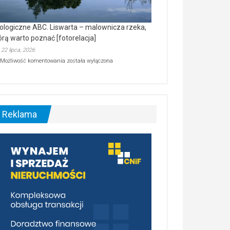
ologiczne ABC. Liswarta – malownicza rzeka,
órą warto poznać [fotorelacja]
22 lipca, 2026
Ekologiczne
Możliwość komentowania
została wyłączona
ABC.
Liswarta
–
malownicza
rzeka,
którą
Reklama
warto
poznać
[fotorelacja]