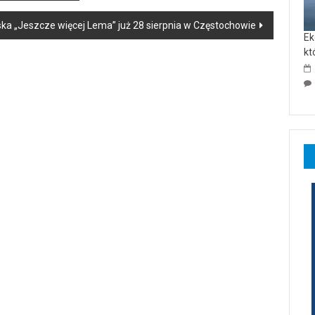
ska „Jeszcze więcej Lema” już 28 sierpnia w Częstochowie
Ek
kt