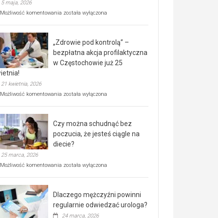
5 maja, 2026
Rusza
Możliwość komentowania
została wyłączona
miejski,
BEZPŁATNY
program
„Zdrowie pod kontrolą” –
rehabilitacji
dla
bezpłatna akcja profilaktyczna
seniorów!
w Częstochowie już 25
ietnia!
21 kwietnia, 2026
„Zdrowie
Możliwość komentowania
została wyłączona
pod
kontrolą”
–
Czy można schudnąć bez
bezpłatna
akcja
poczucia, że jesteś ciągle na
profilaktyczna
diecie?
w
25 marca, 2026
Częstochowie
już
Czy
Możliwość komentowania
została wyłączona
25
można
kwietnia!
schudnąć
bez
Dlaczego mężczyźni powinni
poczucia,
że
regularnie odwiedzać urologa?
jesteś
24 marca, 2026