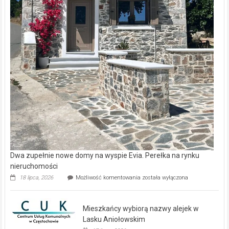
Dwa zupełnie nowe domy na wyspie Evia. Perełka na rynku
nieruchomości
Dwa
18 lipca, 2026
Możliwość komentowania
została wyłączona
zupełnie
nowe
domy
Mieszkańcy wybiorą nazwy alejek w
na
wyspie
Lasku Aniołowskim
Evia.