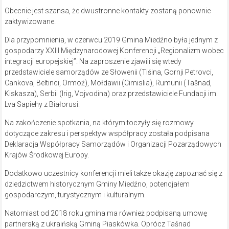
Obecnie jest szansa, że dwustronne kontakty zostaną ponownie
zaktywizowane.
Dla przypomnienia, w czerwcu 2019 Gmina Miedźno była jednym z
gospodarzy XXIII Międzynarodowej Konferencji „Regionalizm wobec
integracji europejskiej”. Na zaproszenie zjawili się wtedy
przedstawiciele samorządów ze Słowenii (Tiśina, Gornji Petrovci,
Cankova, Beltinci, Ormoż), Mołdawii (Cimislia), Rumunii (Tašnad,
Kiskasza), Serbii (Irig, Vojvodina) oraz przedstawiciele Fundacji im.
Lva Sapiehy z Białorusi.
Na zakończenie spotkania, na którym toczyły się rozmowy
dotyczące zakresu i perspektyw współpracy została podpisana
Deklaracja Współpracy Samorządów i Organizacji Pozarządowych
Krajów Środkowej Europy.
Dodatkowo uczestnicy konferencji mieli także okazję zapoznać się z
dziedzictwem historycznym Gminy Miedźno, potencjałem
gospodarczym, turystycznym i kulturalnym.
Natomiast od 2018 roku gmina ma również podpisaną umowę
partnerską z ukraińską Gminą Piaskówka. Oprócz Tašnad