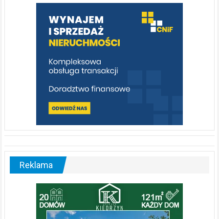
warto
poznać
[fotorelacja]
Reklama