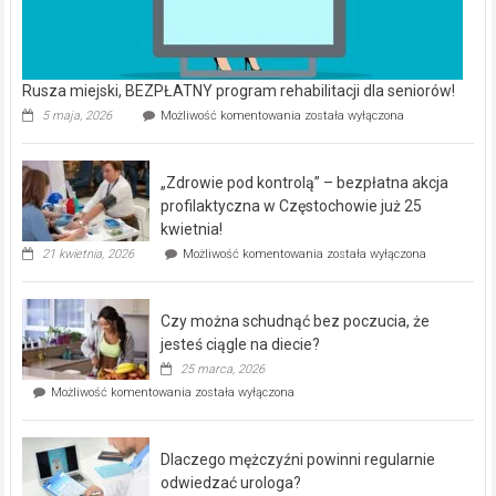
Rusza miejski, BEZPŁATNY program rehabilitacji dla seniorów!
Rusza
5 maja, 2026
Możliwość komentowania
została wyłączona
miejski,
BEZPŁATNY
program
„Zdrowie pod kontrolą” – bezpłatna akcja
rehabilitacji
dla
profilaktyczna w Częstochowie już 25
seniorów!
kwietnia!
„Zdrowie
21 kwietnia, 2026
Możliwość komentowania
została wyłączona
pod
kontrolą”
–
Czy można schudnąć bez poczucia, że
bezpłatna
akcja
jesteś ciągle na diecie?
profilaktyczna
25 marca, 2026
w
Czy
Możliwość komentowania
została wyłączona
Częstochowie
można
już
schudnąć
25
bez
kwietnia!
Dlaczego mężczyźni powinni regularnie
poczucia,
że
odwiedzać urologa?