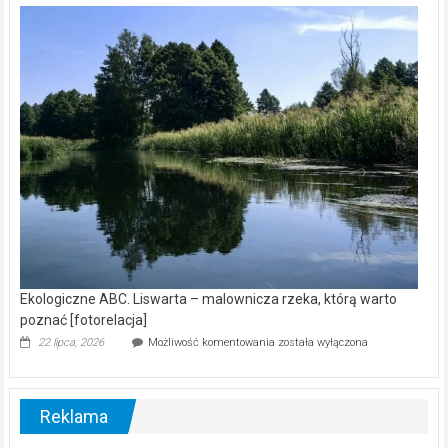
kamerą
wśród
nietoperzy
[wideo]
Ekologiczne ABC. Liswarta – malownicza rzeka, którą warto
poznać [fotorelacja]
Ekologiczne
22 lipca, 2026
Możliwość komentowania
została wyłączona
ABC.
Liswarta
–
malownicza
Reklama
rzeka,
którą