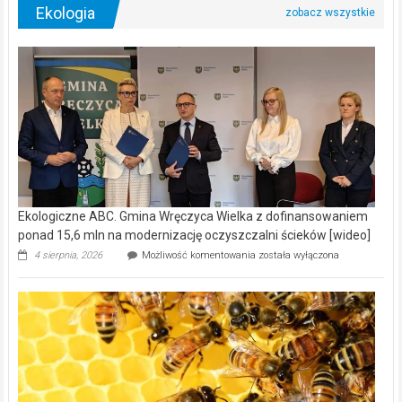
Ekologia
Ekologiczne ABC. Gmina Wręczyca Wielka z dofinansowaniem
ponad 15,6 mln na modernizację oczyszczalni ścieków [wideo]
Ekologiczne
4 sierpnia, 2026
Możliwość komentowania
została wyłączona
ABC.
Gmina
Wręczyca
Wielka
z
dofinansowaniem
ponad
15,6
mln
na