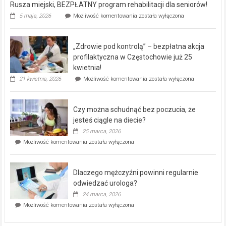
Rusza miejski, BEZPŁATNY program rehabilitacji dla seniorów!
Rusza
5 maja, 2026
Możliwość komentowania
została wyłączona
miejski,
BEZPŁATNY
program
„Zdrowie pod kontrolą” – bezpłatna akcja
rehabilitacji
dla
profilaktyczna w Częstochowie już 25
seniorów!
kwietnia!
„Zdrowie
21 kwietnia, 2026
Możliwość komentowania
została wyłączona
pod
kontrolą”
–
Czy można schudnąć bez poczucia, że
bezpłatna
akcja
jesteś ciągle na diecie?
profilaktyczna
25 marca, 2026
w
Czy
Możliwość komentowania
została wyłączona
Częstochowie
można
już
schudnąć
25
bez
kwietnia!
Dlaczego mężczyźni powinni regularnie
poczucia,
że
odwiedzać urologa?
jesteś
24 marca, 2026
ciągle
Dlaczego
Możliwość komentowania
została wyłączona
na
mężczyźni
diecie?
powinni