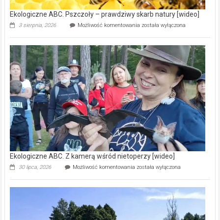
Ekologiczne ABC. Pszczoły – prawdziwy skarb natury [wideo]
Ekologiczne
3 sierpnia, 2026
Możliwość komentowania
została wyłączona
ABC.
Pszczoły
–
prawdziwy
skarb
natury
[wideo]
Ekologiczne ABC. Z kamerą wśród nietoperzy [wideo]
Ekologiczne
30 lipca, 2026
Możliwość komentowania
została wyłączona
ABC.
Z
kamerą
wśród
nietoperzy
[wideo]