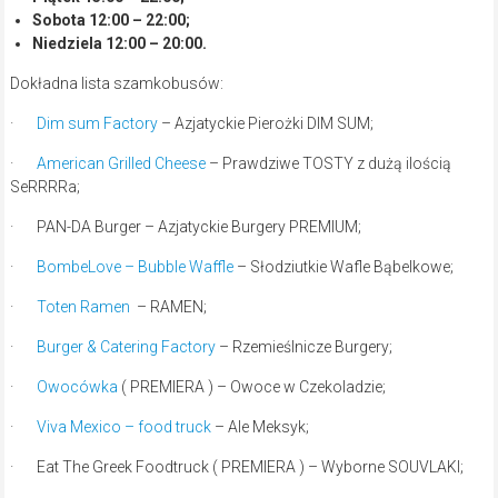
Sobota 12:00 – 22:00;
Niedziela 12:00 – 20:00.
Dokładna lista szamkobusów:
·
Dim sum Factory
– Azjatyckie Pierożki DIM SUM;
·
American Grilled Cheese
– Prawdziwe TOSTY z dużą ilością
SeRRRRa;
· PAN-DA Burger – Azjatyckie Burgery PREMIUM;
·
BombeLove – Bubble Waffle
– Słodziutkie Wafle Bąbelkowe;
·
Toten Ramen
– RAMEN;
·
Burger & Catering Factory
– Rzemieślnicze Burgery;
·
Owocówka
( PREMIERA ) – Owoce w Czekoladzie;
·
Viva Mexico – food truck
– Ale Meksyk;
· Eat The Greek Foodtruck ( PREMIERA ) – Wyborne SOUVLAKI;