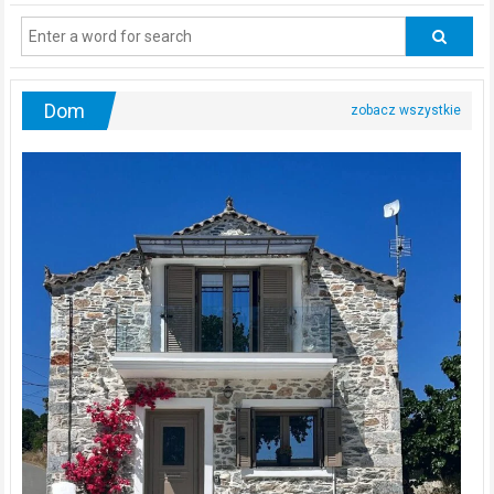
regularnie
odwiedzać
urologa?
Dom