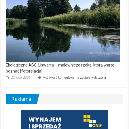
Ekologiczne ABC. Liswarta – malownicza rzeka, którą warto
poznać [fotorelacja]
Ekologiczne
22 lipca, 2026
Możliwość komentowania
została wyłączona
ABC.
Liswarta
–
malownicza
Reklama
rzeka,
którą
warto
poznać
[fotorelacja]