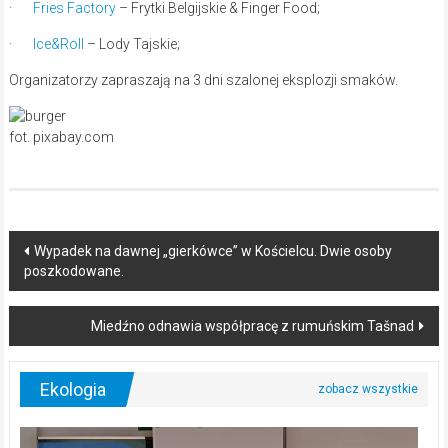
·
Fries Factory
– Frytki Belgijskie & Finger Food;
·
Ice&Roll
– Lody Tajskie;
Organizatorzy zapraszają na 3 dni szalonej eksplozji smaków.
fot. pixabay.com
Post
Wypadek na dawnej „gierkówce” w Kościelcu. Dwie osoby
poszkodowane.
navigation
Miedźno odnawia współpracę z rumuńskim Tašnad
Ekologia