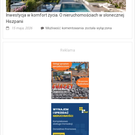
Inwestycja w komfort życia. O nieruchomościach w słonecznej
Hiszpanii
Inwestycja
15 maja, 2026
Możliwość komentowania
została wyłączona
w komfort
życia.
O nieruchomościach
w słonecznej
Reklama
Hiszpanii