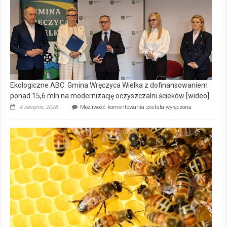
Ekologiczne ABC. Gmina Wręczyca Wielka z dofinansowaniem
ponad 15,6 mln na modernizację oczyszczalni ścieków [wideo]
Ekologiczne
4 sierpnia, 2026
Możliwość komentowania
została wyłączona
ABC.
Gmina
Wręczyca
Wielka
z
dofinansowaniem
ponad
15,6
mln
na
modernizację
oczyszczalni
ścieków
[wideo]