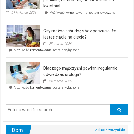
seniorów!
kwietnia!
„Zdrowie
21 kwietnia, 2026
Możliwość komentowania
została wyłączona
pod
kontrolą”
–
Czy można schudnąć bez poczucia, że
bezpłatna
akcja
jesteś ciągle na diecie?
profilaktyczna
25 marca, 2026
w
Czy
Możliwość komentowania
została wyłączona
Częstochowie
można
już
schudnąć
25
bez
kwietnia!
Dlaczego mężczyźni powinni regularnie
poczucia,
że
odwiedzać urologa?
jesteś
24 marca, 2026
ciągle
Dlaczego
Możliwość komentowania
została wyłączona
na
mężczyźni
diecie?
powinni
regularnie
odwiedzać
urologa?
Dom