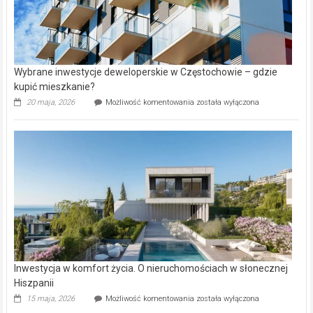
Wybrane inwestycje deweloperskie w Częstochowie – gdzie
kupić mieszkanie?
Wybrane
20 maja, 2026
Możliwość komentowania
została wyłączona
inwestycje
deweloperskie
w Częstochowie
–
gdzie
kupić
mieszkanie?
Inwestycja w komfort życia. O nieruchomościach w słonecznej
Hiszpanii
Inwestycja
15 maja, 2026
Możliwość komentowania
została wyłączona
w komfort