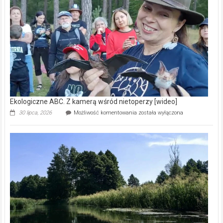
prawdziwy
skarb
natury
[wideo]
Ekologiczne ABC. Z kamerą wśród nietoperzy [wideo]
Ekologiczne
30 lipca, 2026
Możliwość komentowania
została wyłączona
ABC.
Z
kamerą
wśród
nietoperzy
[wideo]