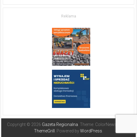
życia.
O nieruchomościach
w słonecznej
Reklama
Hiszpanii
Copyright © 2026
Gazeta Regionalna
. Theme: ColorNews Pro by
ThemeGrill
. Powered by
WordPress
.