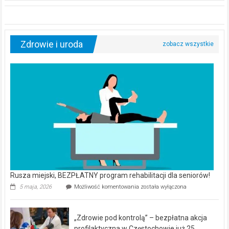
Zdrowie i uroda
Rusza miejski, BEZPŁATNY program rehabilitacji dla seniorów!
Rusza
5 maja, 2026
Możliwość komentowania
została wyłączona
miejski,
BEZPŁATNY
program
„Zdrowie pod kontrolą” – bezpłatna akcja
rehabilitacji
dla
profilaktyczna w Częstochowie już 25