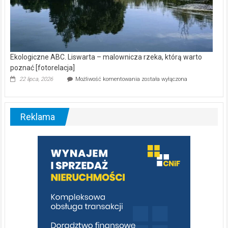
Ekologiczne ABC. Liswarta – malownicza rzeka, którą warto
poznać [fotorelacja]
Ekologiczne
22 lipca, 2026
Możliwość komentowania
została wyłączona
ABC.
Liswarta
–
malownicza
Reklama
rzeka,
którą
warto
poznać
[fotorelacja]