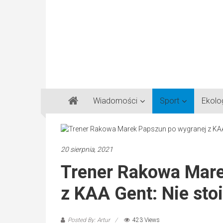
Gazeta
Wiadomości
Sport
Ekolo
Regionalna
Częstochowa,
Kłobuck,
Lubliniec,
20 sierpnia, 2021
Myszków
Trener Rakowa Mare
z KAA Gent: Nie sto
Posted By: Artur
423 Views