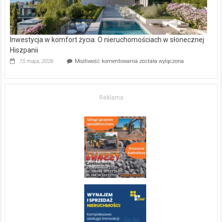
Inwestycja w komfort życia. O nieruchomościach w słonecznej
Hiszpanii
Inwestycja
15 maja, 2026
Możliwość komentowania
została wyłączona
w komfort
życia.
O nieruchomościach
w słonecznej
Reklama
Hiszpanii