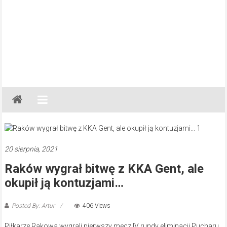
Gazeta
Regionalna
Częstochowa,
Kłobuck,
Lubliniec,
20 sierpnia, 2021
Myszków
Raków wygrał bitwę z KKA Gent, ale
okupił ją kontuzjami…
Posted By: Artur
406 Views
Piłkarze Rakowa wygrali pierwszy mecz IV rundy eliminacji Pucharu