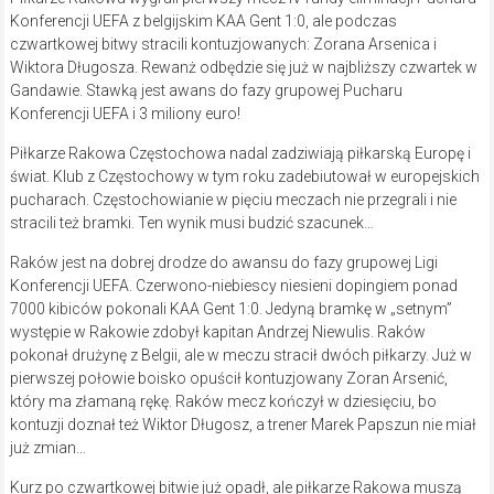
Konferencji UEFA z belgijskim KAA Gent 1:0, ale podczas
czwartkowej bitwy stracili kontuzjowanych: Zorana Arsenica i
Wiktora Długosza. Rewanż odbędzie się już w najbliższy czwartek w
Gandawie. Stawką jest awans do fazy grupowej Pucharu
Konferencji UEFA i 3 miliony euro!
Piłkarze Rakowa Częstochowa nadal zadziwiają piłkarską Europę i
świat. Klub z Częstochowy w tym roku zadebiutował w europejskich
pucharach. Częstochowianie w pięciu meczach nie przegrali i nie
stracili też bramki. Ten wynik musi budzić szacunek…
Raków jest na dobrej drodze do awansu do fazy grupowej Ligi
Konferencji UEFA. Czerwono-niebiescy niesieni dopingiem ponad
7000 kibiców pokonali KAA Gent 1:0. Jedyną bramkę w „setnym”
występie w Rakowie zdobył kapitan Andrzej Niewulis. Raków
pokonał drużynę z Belgii, ale w meczu stracił dwóch piłkarzy. Już w
pierwszej połowie boisko opuścił kontuzjowany Zoran Arsenić,
który ma złamaną rękę. Raków mecz kończył w dziesięciu, bo
kontuzji doznał też Wiktor Długosz, a trener Marek Papszun nie miał
już zmian…
Kurz po czwartkowej bitwie już opadł, ale piłkarze Rakowa muszą