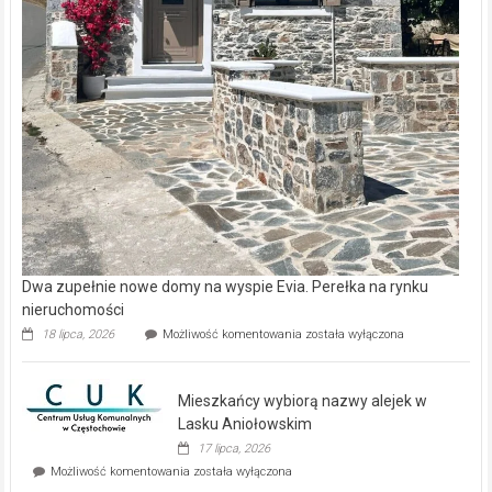
Dwa zupełnie nowe domy na wyspie Evia. Perełka na rynku
nieruchomości
Dwa
18 lipca, 2026
Możliwość komentowania
została wyłączona
zupełnie
nowe
domy
Mieszkańcy wybiorą nazwy alejek w
na
wyspie
Lasku Aniołowskim
Evia.
17 lipca, 2026
Perełka
Mieszkańcy
Możliwość komentowania
została wyłączona
na
wybiorą
rynku