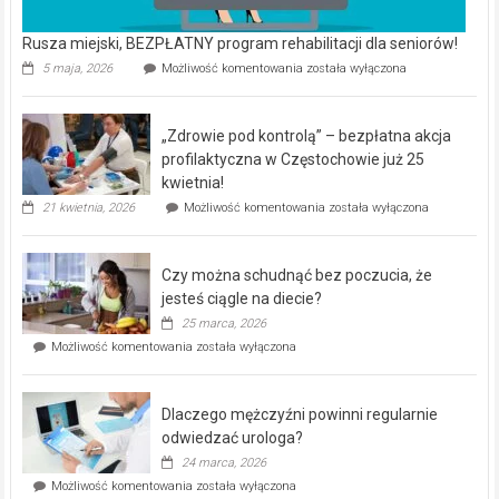
Rusza miejski, BEZPŁATNY program rehabilitacji dla seniorów!
Rusza
5 maja, 2026
Możliwość komentowania
została wyłączona
miejski,
BEZPŁATNY
program
„Zdrowie pod kontrolą” – bezpłatna akcja
rehabilitacji
dla
profilaktyczna w Częstochowie już 25
seniorów!
kwietnia!
„Zdrowie
21 kwietnia, 2026
Możliwość komentowania
została wyłączona
pod
kontrolą”
–
Czy można schudnąć bez poczucia, że
bezpłatna
akcja
jesteś ciągle na diecie?
profilaktyczna
25 marca, 2026
w
Czy
Możliwość komentowania
została wyłączona
Częstochowie
można
już
schudnąć
25
bez
kwietnia!
Dlaczego mężczyźni powinni regularnie
poczucia,
że
odwiedzać urologa?
jesteś
24 marca, 2026
ciągle
Dlaczego
Możliwość komentowania
została wyłączona
na