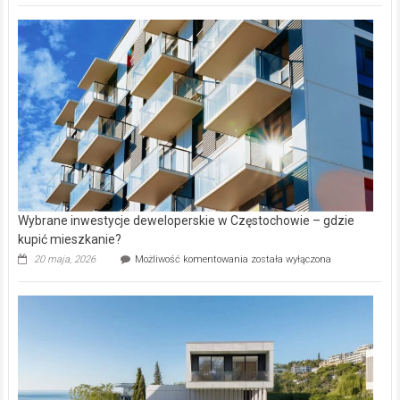
nazwy
nieruchomości
alejek
w
Lasku
Aniołowskim
Wybrane inwestycje deweloperskie w Częstochowie – gdzie
kupić mieszkanie?
Wybrane
20 maja, 2026
Możliwość komentowania
została wyłączona
inwestycje
deweloperskie
w Częstochowie
–
gdzie
kupić
mieszkanie?