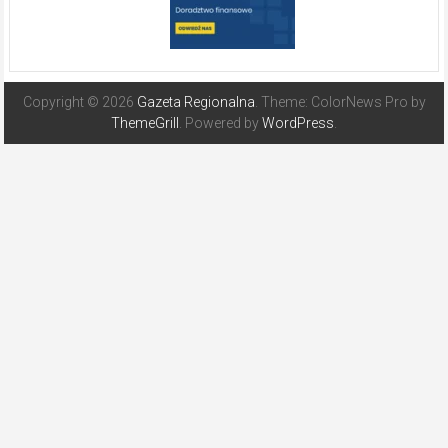
Copyright © 2026
Gazeta Regionalna
. Theme: ColorNews Pro by
ThemeGrill
. Powered by
WordPress
.