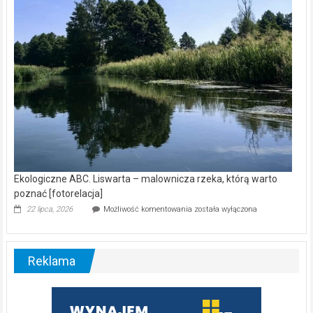
nietoperzy
[wideo]
Ekologiczne ABC. Liswarta – malownicza rzeka, którą warto
poznać [fotorelacja]
Ekologiczne
22 lipca, 2026
Możliwość komentowania
została wyłączona
ABC.
Liswarta
–
malownicza
Reklama
rzeka,
którą
warto
poznać
[fotorelacja]