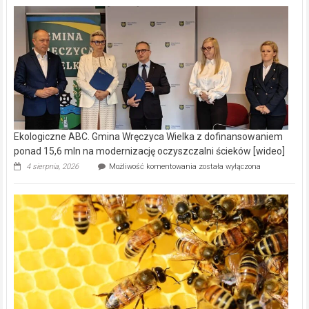
Ekologiczne ABC. Gmina Wręczyca Wielka z dofinansowaniem
ponad 15,6 mln na modernizację oczyszczalni ścieków [wideo]
Ekologiczne
4 sierpnia, 2026
Możliwość komentowania
została wyłączona
ABC.
Gmina
Wręczyca
Wielka
z
dofinansowaniem
ponad
15,6
mln
na
modernizację
oczyszczalni