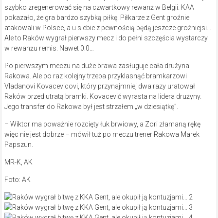
szybko zregenerować się na czwartkowy rewanż w Belgii. KAA
pokazało, że gra bardzo szybką piłkę. Piłkarze z Gent groźnie
atakowali w Polsce, a u siebie z pewnością będą jeszcze groźniejsi…
Ale to Raków wygrał pierwszy mecz i do pełni szczęścia wystarczy
w rewanżu remis. Nawet 0:0…
Po pierwszym meczu na duże brawa zasługuje cała drużyna
Rakowa. Ale po raz kolejny trzeba przyklasnąć bramkarzowi
Vladanovi Kovacevicovi, który przynajmniej dwa razy uratował
Raków przed utratą bramki. Kovacević wyrasta na lidera drużyny.
Jego transfer do Rakowa był jest strzałem „w dziesiątkę”.
– Wiktor ma poważnie rozcięty łuk brwiowy, a Zori złamaną rękę
więc nie jest dobrze – mówił tuż po meczu trener Rakowa Marek
Papszun.
MR-K, AK
Foto: AK