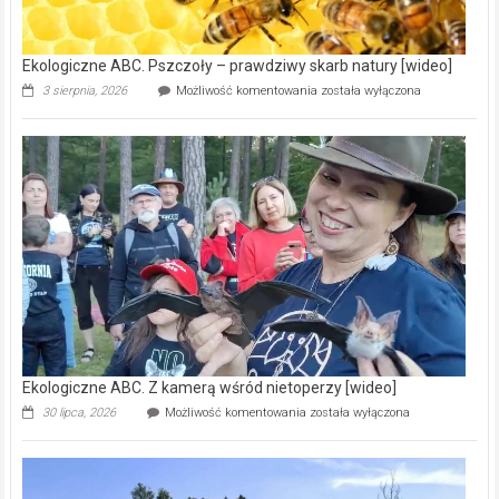
ścieków
[wideo]
Ekologiczne ABC. Pszczoły – prawdziwy skarb natury [wideo]
Ekologiczne
3 sierpnia, 2026
Możliwość komentowania
została wyłączona
ABC.
Pszczoły
–
prawdziwy
skarb
natury
[wideo]
Ekologiczne ABC. Z kamerą wśród nietoperzy [wideo]
Ekologiczne
30 lipca, 2026
Możliwość komentowania
została wyłączona
ABC.
Z
kamerą
wśród