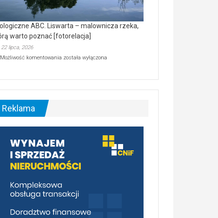
ologiczne ABC. Liswarta – malownicza rzeka,
órą warto poznać [fotorelacja]
22 lipca, 2026
Ekologiczne
Możliwość komentowania
została wyłączona
ABC.
Liswarta
–
malownicza
rzeka,
którą
Reklama
warto
poznać
[fotorelacja]