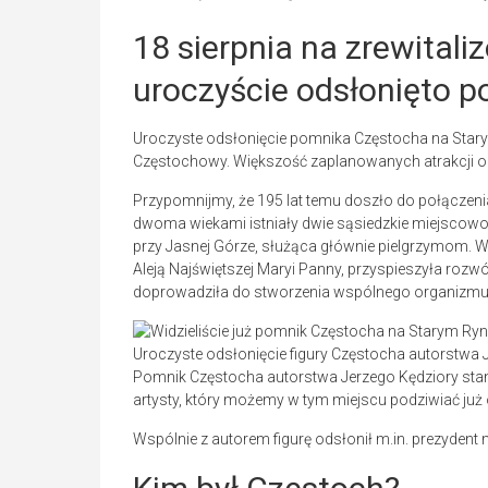
18 sierpnia na zrewitali
uroczyście odsłonięto 
Uroczyste odsłonięcie pomnika Częstocha na Stary
Częstochowy. Większość zaplanowanych atrakcji odb
Przypomnijmy, że 195 lat temu doszło do połączeni
dwoma wiekami istniały dwie sąsiedzkie miejscowoś
przy Jasnej Górze, służąca głównie pielgrzymom.
Aleją Najświętszej Maryi Panny, przyspieszyła rozw
doprowadziła do stworzenia wspólnego organizmu m
Uroczyste odsłonięcie figury Częstocha autorstwa
Pomnik Częstocha
autorstwa Jerzego Kędziory stan
artysty, który możemy w tym miejscu podziwiać już 
Wspólnie z autorem figurę odsłonił m.in. prezydent