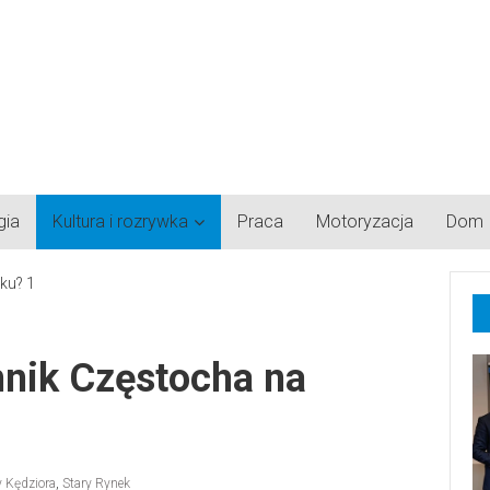
gia
Kultura i rozrywka
Praca
Motoryzacja
Dom
mnik Częstocha na
y Kędziora
,
Stary Rynek