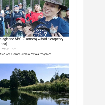
prawdziwy
skarb
natury
[wideo]
ologiczne ABC. Z kamerą wśród nietoperzy
ideo]
30 lipca, 2026
Ekologiczne
Możliwość komentowania
została wyłączona
ABC.
Z
kamerą
wśród
nietoperzy
[wideo]