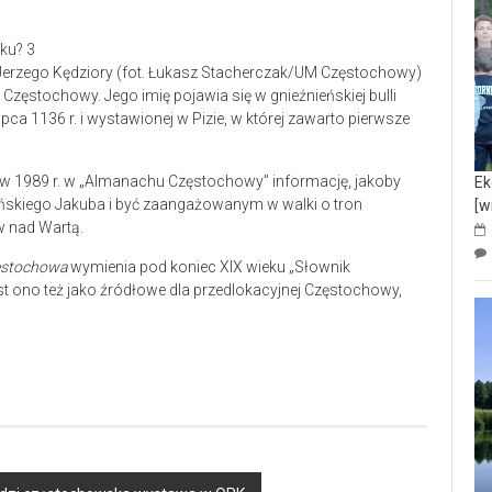
 Jerzego Kędziory (fot. Łukasz Stacherczak/UM Częstochowy)
Częstochowy. Jego imię pojawia się w gnieźnieńskiej bulli
ipca 1136 r. i wystawionej w Pizie, w której zawarto pierwsze
 w 1989 r. w „Almanachu Częstochowy” informację, jakoby
Ek
ńskiego Jakuba i być zaangażowanym w walki o tron
[w
w nad Wartą.
stochowa
wymienia pod koniec XIX wieku „Słownik
t ono też jako źródłowe dla przedlokacyjnej Częstochowy,