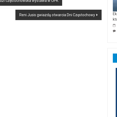
dradzi częstochowska wystawa w OPK
Ek
Reni Jusis gwiazdą otwarcia Dni Częstochowy
kt