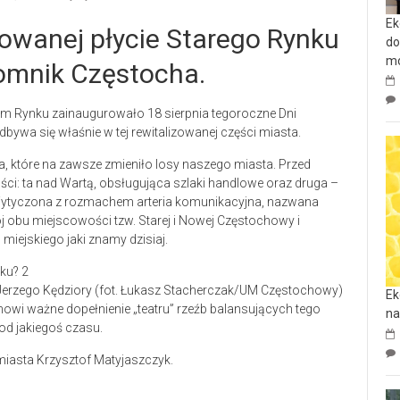
Ek
zowanej płycie Starego Rynku
do
mo
pomnik Częstocha.
m Rynku zainaugurowało 18 sierpnia tegoroczne Dni
ywa się właśnie w tej rewitalizowanej części miasta.
a, które na zawsze zmieniło losy naszego miasta. Przed
ci: ta nad Wartą, obsługująca szlaki handlowe oraz druga –
 Wytyczona z rozmachem arteria komunikacyjna, nazwana
ój obu miejscowości tzw. Starej i Nowej Częstochowy i
iejskiego jaki znamy dzisiaj.
 Jerzego Kędziory (fot. Łukasz Stacherczak/UM Częstochowy)
Ek
owi ważne dopełnienie „teatru” rzeźb balansujących tego
na
od jakiegoś czasu.
 miasta Krzysztof Matyjaszczyk.