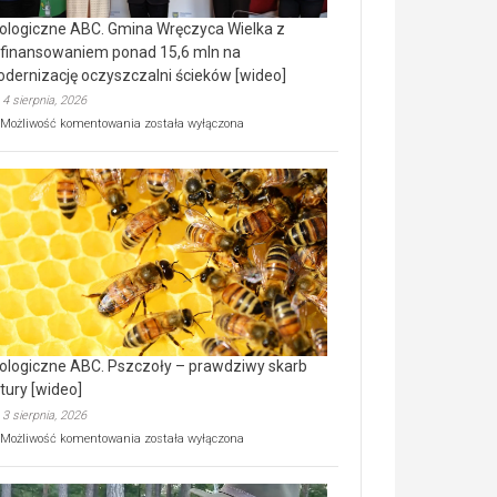
ologiczne ABC. Gmina Wręczyca Wielka z
finansowaniem ponad 15,6 mln na
dernizację oczyszczalni ścieków [wideo]
4 sierpnia, 2026
Ekologiczne
Możliwość komentowania
została wyłączona
ABC.
Gmina
Wręczyca
Wielka
z
dofinansowaniem
ponad
15,6
mln
na
modernizację
oczyszczalni
ścieków
ologiczne ABC. Pszczoły – prawdziwy skarb
[wideo]
tury [wideo]
3 sierpnia, 2026
Ekologiczne
Możliwość komentowania
została wyłączona
ABC.
Pszczoły
–