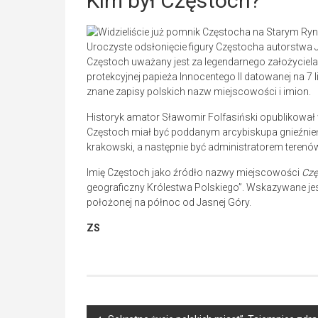
Kim był Częstoch?
Uroczyste odsłonięcie figury Częstocha autorstwa
Częstoch uważany jest za legendarnego założyciela 
protekcyjnej papieża Innocentego II datowanej na 7 l
znane zapisy polskich nazw miejscowości i imion.
Historyk amator Sławomir Folfasiński opublikował
Częstoch miał być poddanym arcybiskupa gnieźnie
krakowski, a następnie być administratorem terenó
Imię Częstoch jako źródło nazwy miejscowości
Czę
geograficzny Królestwa Polskiego”. Wskazywane jes
położonej na północ od Jasnej Góry.
ZS
Post