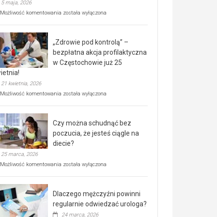
5 maja, 2026
Rusza
Możliwość komentowania
została wyłączona
miejski,
BEZPŁATNY
program
„Zdrowie pod kontrolą” –
rehabilitacji
dla
bezpłatna akcja profilaktyczna
seniorów!
w Częstochowie już 25
ietnia!
21 kwietnia, 2026
„Zdrowie
Możliwość komentowania
została wyłączona
pod
kontrolą”
–
Czy można schudnąć bez
bezpłatna
akcja
poczucia, że jesteś ciągle na
profilaktyczna
diecie?
w
25 marca, 2026
Częstochowie
już
Czy
Możliwość komentowania
została wyłączona
25
można
kwietnia!
schudnąć
bez
Dlaczego mężczyźni powinni
poczucia,
że
regularnie odwiedzać urologa?
jesteś
24 marca, 2026