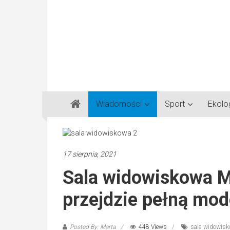
Gazeta
Wiadomości
Sport
Ekolo
Regionalna
Częstochowa,
Kłobuck,
Lubliniec,
17 sierpnia, 2021
Myszków
Sala widowiskowa 
przejdzie pełną mod
Posted By: Marta
448 Views
sala widowi