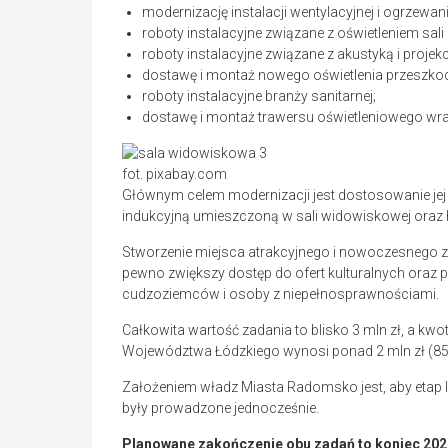
modernizację instalacji wentylacyjnej i ogrzewani
roboty instalacyjne związane z oświetleniem sali
roboty instalacyjne związane z akustyką i projek
dostawę i montaż nowego oświetlenia przeszk
roboty instalacyjne branży sanitarnej;
dostawę i montaż trawersu oświetleniowego wra
fot. pixabay.com
Głównym celem modernizacji jest dostosowanie jej
indukcyjną umieszczoną w sali widowiskowej oraz ho
Stworzenie miejsca atrakcyjnego i nowoczesnego 
pewno zwiększy dostęp do ofert kulturalnych oraz 
cudzoziemców i osoby z niepełnosprawnościami.
Całkowita wartość zadania to blisko 3 mln zł, a 
Województwa Łódzkiego wynosi ponad 2 mln zł (85
Założeniem władz Miasta Radomsko jest, aby etap I 
były prowadzone jednocześnie.
Planowane zakończenie obu zadań to koniec 2022