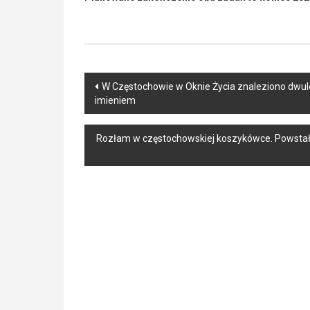
Post
W Częstochowie w Oknie Życia znaleziono dwule
imieniem
navigation
Rozłam w częstochowskiej koszykówce. Powstał n