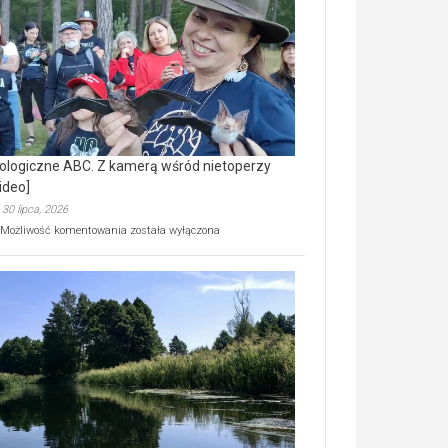
prawdziwy
skarb
natury
[wideo]
ologiczne ABC. Z kamerą wśród nietoperzy
ideo]
30 lipca, 2026
Ekologiczne
Możliwość komentowania
została wyłączona
ABC.
Z
kamerą
wśród
nietoperzy
[wideo]