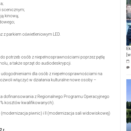
a;
 i scenicznym;
cją kinową;
odowego;
z z parkiem oświetleniowym LED.
Ek
[w
 do potrzeb osób z niepełnosprawnościami poprzez pętlę
lu, a także sprzęt do audiodeskrypcji.
z udogodnieniami dla osób z niepełnosprawnościami na
pozwoli włączyć w działania kulturalne nowe osoby –
kwota dofinansowania z Regionalnego Programu Operacyjnego
% kosztów kwalifikowanych).
(modernizacja piwnic) i II (modernizacja sali widowiskowej)
 r.