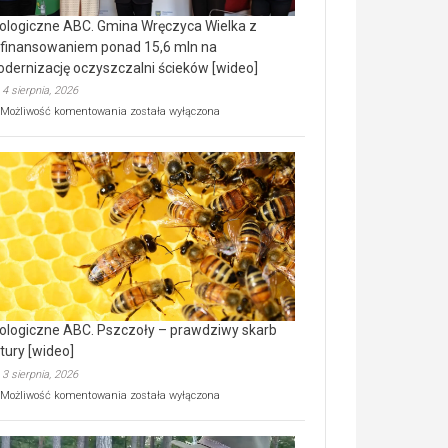
ologiczne ABC. Gmina Wręczyca Wielka z
finansowaniem ponad 15,6 mln na
dernizację oczyszczalni ścieków [wideo]
4 sierpnia, 2026
Ekologiczne
Możliwość komentowania
została wyłączona
ABC.
Gmina
Wręczyca
Wielka
z
dofinansowaniem
ponad
15,6
mln
na
modernizację
oczyszczalni
ścieków
ologiczne ABC. Pszczoły – prawdziwy skarb
[wideo]
tury [wideo]
3 sierpnia, 2026
Ekologiczne
Możliwość komentowania
została wyłączona
ABC.
Pszczoły
–