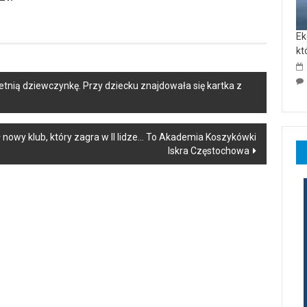
Ek
kt
tnią dziewczynkę. Przy dziecku znajdowała się kartka z
owy klub, który zagra w II lidze… To Akademia Koszykówki
Iskra Częstochowa