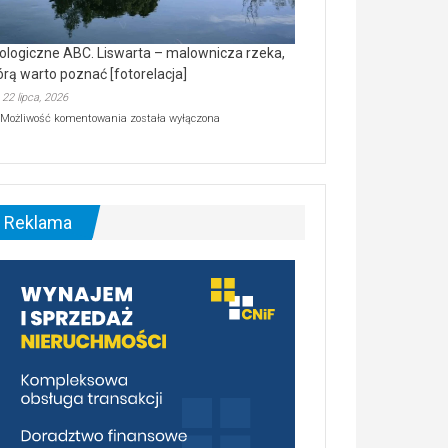
ologiczne ABC. Liswarta – malownicza rzeka,
órą warto poznać [fotorelacja]
22 lipca, 2026
Ekologiczne
Możliwość komentowania
została wyłączona
ABC.
Liswarta
–
malownicza
rzeka,
którą
Reklama
warto
poznać
[fotorelacja]