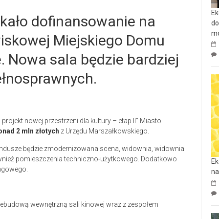
Ek
kało dofinansowanie na
do
mo
wiskowej Miejskiego Domu
. Nowa sala będzie bardziej
ełnosprawnych.
rojekt nowej przestrzeni dla kultury – etap II” Miasto
onad 2 mln złotych
z Urzędu Marszałkowskiego.
undusze będzie zmodernizowana scena, widownia, widownia
również pomieszczenia techniczno-użytkowego. Dodatkowo
Ek
ingowego.
na
zebudową wewnętrzną sali kinowej wraz z zespołem