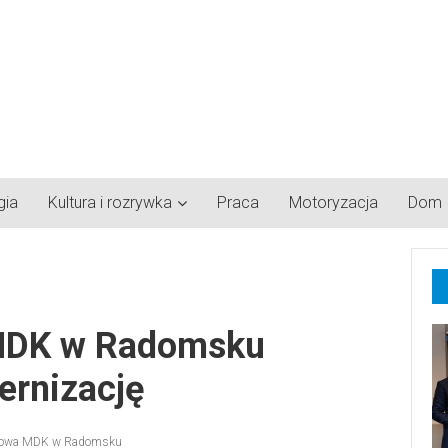
gia
Kultura i rozrywka
Praca
Motoryzacja
Dom
MDK w Radomsku
ernizację
skowa MDK w Radomsku