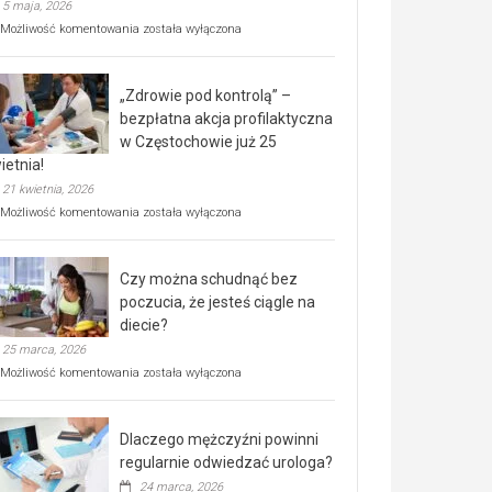
5 maja, 2026
Rusza
Możliwość komentowania
została wyłączona
miejski,
BEZPŁATNY
program
„Zdrowie pod kontrolą” –
rehabilitacji
dla
bezpłatna akcja profilaktyczna
seniorów!
w Częstochowie już 25
ietnia!
21 kwietnia, 2026
„Zdrowie
Możliwość komentowania
została wyłączona
pod
kontrolą”
–
Czy można schudnąć bez
bezpłatna
akcja
poczucia, że jesteś ciągle na
profilaktyczna
diecie?
w
25 marca, 2026
Częstochowie
już
Czy
Możliwość komentowania
została wyłączona
25
można
kwietnia!
schudnąć
bez
Dlaczego mężczyźni powinni
poczucia,
że
regularnie odwiedzać urologa?
jesteś
24 marca, 2026