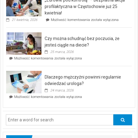
rehabilitacji
dla
profilaktyczna w Częstochowie już 25
seniorów!
kwietnia!
„Zdrowie
21 kwietnia, 2026
Możliwość komentowania
została wyłączona
pod
kontrolą”
–
Czy można schudnąć bez poczucia, że
bezpłatna
akcja
jesteś ciągle na diecie?
profilaktyczna
25 marca, 2026
w
Czy
Możliwość komentowania
została wyłączona
Częstochowie
można
już
schudnąć
25
bez
kwietnia!
Dlaczego mężczyźni powinni regularnie
poczucia,
że
odwiedzać urologa?
jesteś
24 marca, 2026
ciągle
Dlaczego
Możliwość komentowania
została wyłączona
na
mężczyźni
diecie?
powinni
regularnie
odwiedzać
urologa?