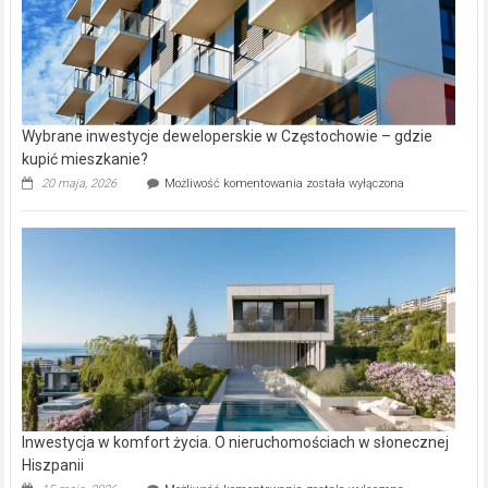
Wybrane inwestycje deweloperskie w Częstochowie – gdzie
kupić mieszkanie?
Wybrane
20 maja, 2026
Możliwość komentowania
została wyłączona
inwestycje
deweloperskie
w Częstochowie
–
gdzie
kupić
mieszkanie?
Inwestycja w komfort życia. O nieruchomościach w słonecznej
Hiszpanii