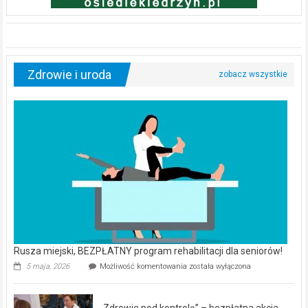
Zdrowie i uroda
Rusza miejski, BEZPŁATNY program rehabilitacji dla seniorów!
Rusza
5 maja, 2026
Możliwość komentowania
została wyłączona
miejski,
BEZPŁATNY
program
„Zdrowie pod kontrolą” – bezpłatna akcja