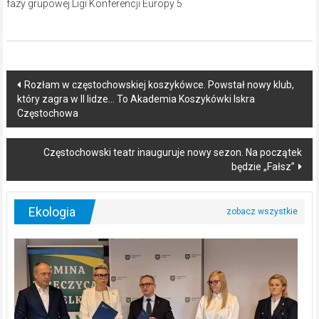
Post
Rozłam w częstochowskiej koszykówce. Powstał nowy klub,
który zagra w II lidze… To Akademia Koszykówki Iskra
navigation
Częstochowa
Częstochowski teatr inauguruje nowy sezon. Na początek
będzie „Fałsz”
Ekologia