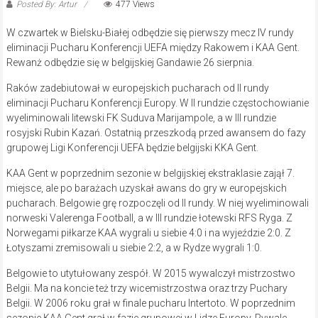
Posted By: Artur
477 Views
W czwartek w Bielsku-Białej odbędzie się pierwszy mecz IV rundy
eliminacji Pucharu Konferencji UEFA między Rakowem i KAA Gent.
Rewanż odbędzie się w belgijskiej Gandawie 26 sierpnia.
Raków zadebiutował w europejskich pucharach od II rundy
eliminacji Pucharu Konferencji Europy. W II rundzie częstochowianie
wyeliminowali litewski FK Suduva Marijampole, a w III rundzie
rosyjski Rubin Kazań. Ostatnią przeszkodą przed awansem do fazy
grupowej Ligi Konferencji UEFA będzie belgijski KKA Gent.
KAA Gent w poprzednim sezonie w belgijskiej ekstraklasie zajął 7.
miejsce, ale po barażach uzyskał awans do gry w europejskich
pucharach. Belgowie grę rozpoczęli od II rundy. W niej wyeliminowali
norweski Valerenga Football, a w III rundzie łotewski RFS Ryga. Z
Norwegami piłkarze KAA wygrali u siebie 4:0 i na wyjeździe 2:0. Z
Łotyszami zremisowali u siebie 2:2, a w Rydze wygrali 1:0.
Belgowie to utytułowany zespół. W 2015 wywalczył mistrzostwo
Belgii. Ma na koncie też trzy wicemistrzostwa oraz trzy Puchary
Belgii. W 2006 roku grał w finale pucharu Intertoto. W poprzednim