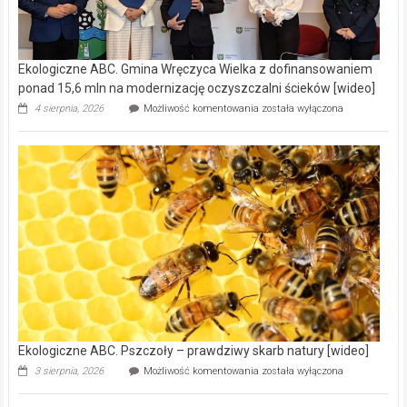
Ekologiczne ABC. Gmina Wręczyca Wielka z dofinansowaniem
ponad 15,6 mln na modernizację oczyszczalni ścieków [wideo]
Ekologiczne
4 sierpnia, 2026
Możliwość komentowania
została wyłączona
ABC.
Gmina
Wręczyca
Wielka
z
dofinansowaniem
ponad
15,6
mln
na
modernizację
oczyszczalni
ścieków
[wideo]
Ekologiczne ABC. Pszczoły – prawdziwy skarb natury [wideo]
Ekologiczne
3 sierpnia, 2026
Możliwość komentowania
została wyłączona
ABC.
Pszczoły