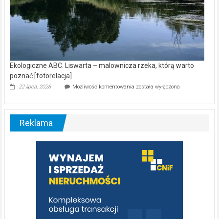
Ekologiczne ABC. Liswarta – malownicza rzeka, którą warto
poznać [fotorelacja]
Ekologiczne
22 lipca, 2026
Możliwość komentowania
została wyłączona
ABC.
Liswarta
–
malownicza
Reklama
rzeka,
którą
warto
poznać
[fotorelacja]