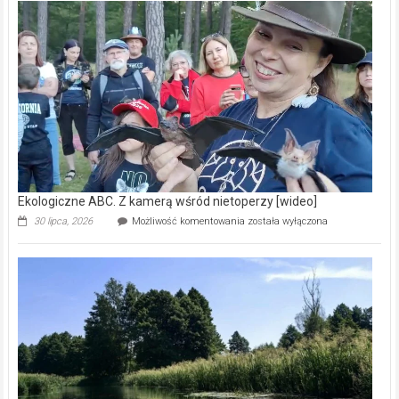
–
prawdziwy
skarb
natury
[wideo]
Ekologiczne ABC. Z kamerą wśród nietoperzy [wideo]
Ekologiczne
30 lipca, 2026
Możliwość komentowania
została wyłączona
ABC.
Z
kamerą
wśród
nietoperzy
[wideo]