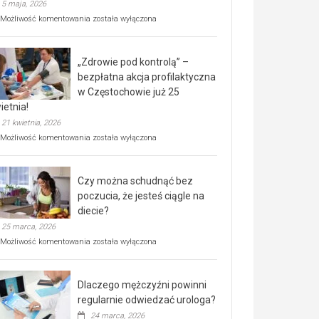
5 maja, 2026
Rusza
Możliwość komentowania
została wyłączona
miejski,
BEZPŁATNY
program
„Zdrowie pod kontrolą” –
rehabilitacji
dla
bezpłatna akcja profilaktyczna
seniorów!
w Częstochowie już 25
ietnia!
21 kwietnia, 2026
„Zdrowie
Możliwość komentowania
została wyłączona
pod
kontrolą”
–
Czy można schudnąć bez
bezpłatna
akcja
poczucia, że jesteś ciągle na
profilaktyczna
diecie?
w
25 marca, 2026
Częstochowie
już
Czy
Możliwość komentowania
została wyłączona
25
można
kwietnia!
schudnąć
bez
Dlaczego mężczyźni powinni
poczucia,
że
regularnie odwiedzać urologa?
jesteś
24 marca, 2026