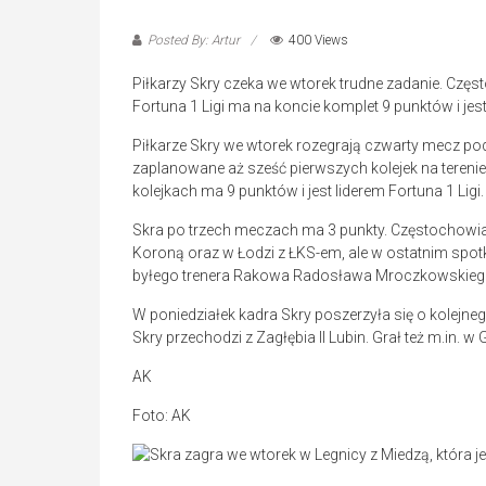
Posted By: Artur
400 Views
Piłkarzy Skry czeka we wtorek trudne zadanie. Częst
Fortuna 1 Ligi ma na koncie komplet 9 punktów i jest
Piłkarze Skry we wtorek rozegrają czwarty mecz p
zaplanowane aż sześć pierwszych kolejek na terenie r
kolejkach ma 9 punktów i jest liderem Fortuna 1 Lig
Skra po trzech meczach ma 3 punkty. Częstochowian
Koroną oraz w Łodzi z ŁKS-em, ale w ostatnim spo
byłego trenera Rakowa Radosława Mroczkowskiego. C
W poniedziałek kadra Skry poszerzyła się o kolejne
Skry przechodzi z Zagłębia II Lubin. Grał też m.in. w
AK
Foto: AK