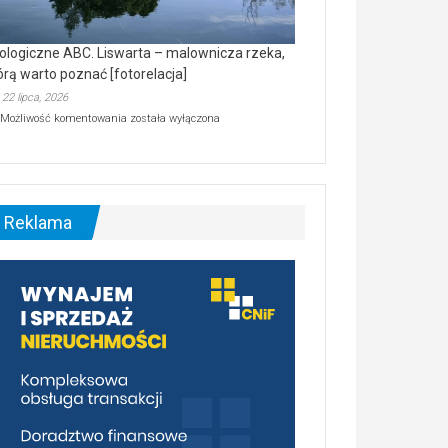
ologiczne ABC. Liswarta – malownicza rzeka,
órą warto poznać [fotorelacja]
22 lipca, 2026
Ekologiczne
Możliwość komentowania
została wyłączona
ABC.
Liswarta
–
malownicza
rzeka,
którą
Reklama
warto
poznać
[fotorelacja]