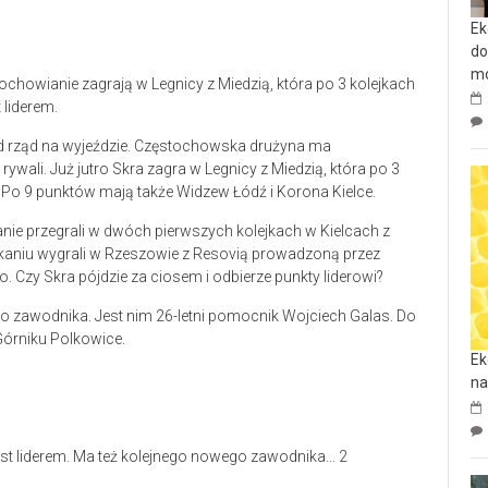
Ek
do
mo
ochowianie zagrają w Legnicy z Miedzią, która po 3 kolejkach
 liderem.
od rząd na wyjeździe. Częstochowska drużyna ma
ywali. Już jutro Skra zagra w Legnicy z Miedzią, która po 3
i. Po 9 punktów mają także Widzew Łódź i Korona Kielce.
ie przegrali w dwóch pierwszych kolejkach w Kielcach z
tkaniu wygrali w Rzeszowie z Resovią prowadzoną przez
zy Skra pójdzie za ciosem i odbierze punkty liderowi?
go zawodnika. Jest nim 26-letni pomocnik Wojciech Galas. Do
 Górniku Polkowice.
Ek
na