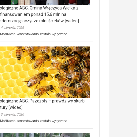
ologiczne ABC. Gmina Wręczyca Wielka z
finansowaniem ponad 15,6 mln na
dernizację oczyszczalni ścieków [wideo]
4 sierpnia, 2026
Ekologiczne
Możliwość komentowania
została wyłączona
ABC.
Gmina
Wręczyca
Wielka
z
dofinansowaniem
ponad
15,6
mln
na
modernizację
oczyszczalni
ścieków
ologiczne ABC. Pszczoły – prawdziwy skarb
[wideo]
tury [wideo]
3 sierpnia, 2026
Ekologiczne
Możliwość komentowania
została wyłączona
ABC.
Pszczoły
–