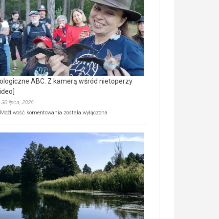
prawdziwy
skarb
natury
[wideo]
ologiczne ABC. Z kamerą wśród nietoperzy
ideo]
30 lipca, 2026
Ekologiczne
Możliwość komentowania
została wyłączona
ABC.
Z
kamerą
wśród
nietoperzy
[wideo]