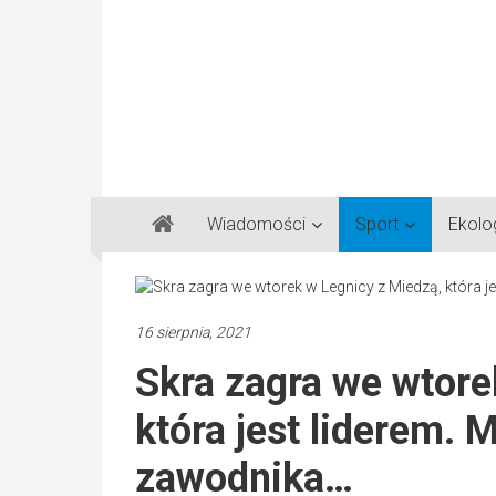
Gazeta
Wiadomości
Sport
Ekolo
Regionalna
Częstochowa,
Kłobuck,
Lubliniec,
16 sierpnia, 2021
Myszków
Skra zagra we wtore
która jest liderem.
zawodnika…