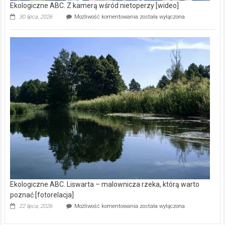
Ekologiczne ABC. Z kamerą wśród nietoperzy [wideo]
Ekologiczne
30 lipca, 2026
Możliwość komentowania
została wyłączona
ABC.
Z
kamerą
wśród
nietoperzy
[wideo]
Ekologiczne ABC. Liswarta – malownicza rzeka, którą warto
poznać [fotorelacja]
Ekologiczne
22 lipca, 2026
Możliwość komentowania
została wyłączona
ABC.
Liswarta