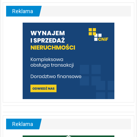
–
malownicza
Reklama
rzeka,
którą
warto
poznać
[fotorelacja]
Reklama