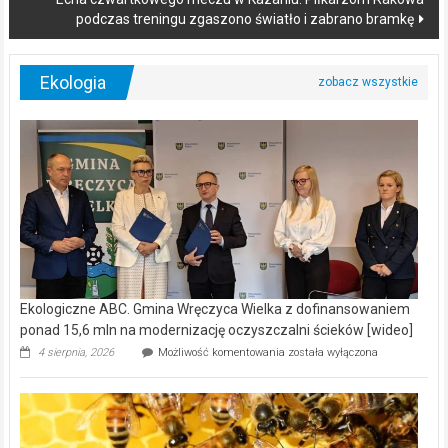
podczas treningu zgaszono światło i zabrano bramkę
Ekologia
Ekologiczne ABC. Gmina Wręczyca Wielka z dofinansowaniem
ponad 15,6 mln na modernizację oczyszczalni ścieków [wideo]
Ekologiczne
4 sierpnia, 2026
Możliwość komentowania
została wyłączona
ABC.
Gmina
Wręczyca
Wielka
z
dofinansowaniem