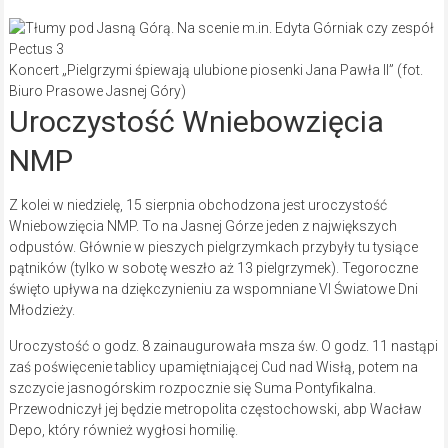
Koncert „Pielgrzymi śpiewają ulubione piosenki Jana Pawła II” (fot.
Biuro Prasowe Jasnej Góry)
Uroczystość Wniebowzięcia
NMP
Z kolei w niedzielę, 15 sierpnia obchodzona jest uroczystość
Wniebowzięcia NMP. To na Jasnej Górze jeden z największych
odpustów. Głównie w pieszych pielgrzymkach przybyły tu tysiące
pątników (tylko w sobotę weszło aż 13 pielgrzymek). Tegoroczne
święto upływa na dziękczynieniu za wspomniane VI Światowe Dni
Młodzieży.
Uroczystość o godz. 8 zainaugurowała msza św. O godz. 11 nastąpi
zaś poświęcenie tablicy upamiętniającej Cud nad Wisłą, potem na
szczycie jasnogórskim rozpocznie się Suma Pontyfikalna.
Przewodniczył jej będzie metropolita częstochowski, abp Wacław
Depo, który również wygłosi homilię.