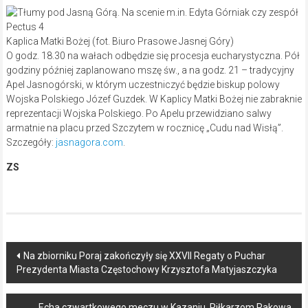
Kaplica Matki Bożej (fot. Biuro Prasowe Jasnej Góry)
O godz. 18.30 na wałach odbędzie się procesja eucharystyczna. Pół
godziny później zaplanowano mszę św., a na godz. 21 – tradycyjny
Apel Jasnogórski, w którym uczestniczyć będzie biskup polowy
Wojska Polskiego Józef Guzdek. W Kaplicy Matki Bożej nie zabraknie
reprezentacji Wojska Polskiego. Po Apelu przewidziano salwy
armatnie na placu przed Szczytem w rocznicę „Cudu nad Wisłą”.
Szczegóły:
jasnagora.com
.
ZS
Post
Na zbiorniku Poraj zakończyły się XXVII Regaty o Puchar
Prezydenta Miasta Częstochowy Krzysztofa Matyjaszczyka
navigation
Echa czwartkowego meczu w Kazaniu. Piłkarzom Rakowa