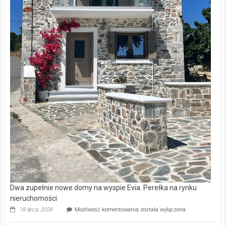
Dwa zupełnie nowe domy na wyspie Evia. Perełka na rynku
nieruchomości
Dwa
18 lipca, 2026
Możliwość komentowania
została wyłączona
zupełnie
nowe