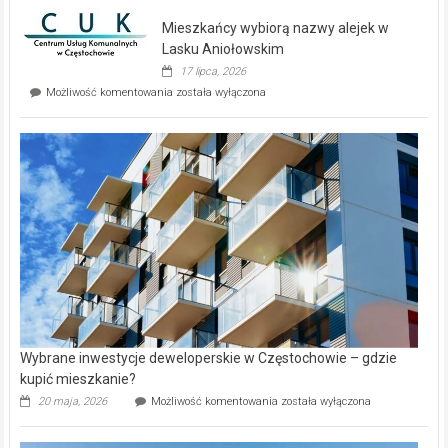
domy
Mieszkańcy wybiorą nazwy alejek w
na
wyspie
Lasku Aniołowskim
Evia.
17 lipca, 2026
Perełka
Mieszkańcy
Możliwość komentowania
została wyłączona
na
wybiorą
rynku
nazwy
nieruchomości
alejek
w
Lasku
Aniołowskim
Wybrane inwestycje deweloperskie w Częstochowie – gdzie
kupić mieszkanie?
Wybrane
20 maja, 2026
Możliwość komentowania
została wyłączona
inwestycje
deweloperskie