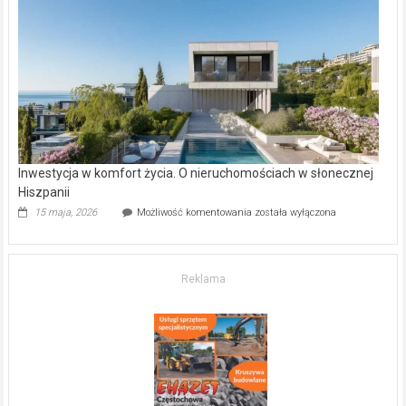
w Częstochowie
–
gdzie
kupić
mieszkanie?
Inwestycja w komfort życia. O nieruchomościach w słonecznej
Hiszpanii
Inwestycja
15 maja, 2026
Możliwość komentowania
została wyłączona
w komfort
życia.
O nieruchomościach
w słonecznej
Reklama
Hiszpanii