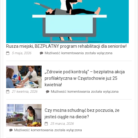
Rusza miejski, BEZPŁATNY program rehabilitacji dla seniorów!
Rusza
5 maja, 2026
Możliwość komentowania
została wyłączona
miejski,
BEZPŁATNY
program
„Zdrowie pod kontrolą” – bezpłatna akcja
rehabilitacji
dla
profilaktyczna w Częstochowie już 25
seniorów!
kwietnia!
„Zdrowie
21 kwietnia, 2026
Możliwość komentowania
została wyłączona
pod
kontrolą”
–
Czy można schudnąć bez poczucia, że
bezpłatna
akcja
jesteś ciągle na diecie?
profilaktyczna
25 marca, 2026
w
Czy
Możliwość komentowania
została wyłączona
Częstochowie
można
już