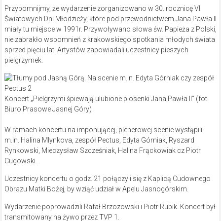
Przypomnijmy, że wydarzenie zorganizowano w 30. rocznicę VI
Światowych Dni Młodzieży, które pod przewodnictwem Jana Pawła II
miały tu miejsce w 1991r. Przywoływano słowa św. Papieża z Polski,
nie zabrakło wspomnień z krakowskiego spotkania młodych świata
sprzed pięciu lat. Artystów zapowiadali uczestnicy pieszych
pielgrzymek.
Koncert „Pielgrzymi śpiewają ulubione piosenki Jana Pawła II” (fot.
Biuro Prasowe Jasnej Góry)
W ramach koncertu na imponującej, plenerowej scenie wystąpili
m.in. Halina Mlynkova, zespół Pectus, Edyta Górniak, Ryszard
Rynkowski, Mieczysław Szcześniak, Halina Frąckowiak cz Piotr
Cugowski.
Uczestnicy koncertu o godz. 21 połączyli się z Kaplicą Cudownego
Obrazu Matki Bożej, by wziąć udział w Apelu Jasnogórskim.
Wydarzenie poprowadzili Rafał Brzozowski i Piotr Rubik. Koncert był
transmitowany na żywo przez TVP 1.