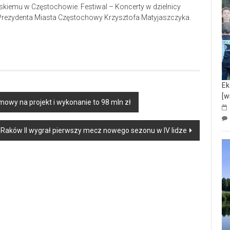
skiemu w Częstochowie. Festiwal – Koncerty w dzielnicy
Prezydenta Miasta Częstochowy Krzysztofa Matyjaszczyka.
Ek
[w
wy na projekt i wykonanie to 98 mln zł
 Raków II wygrał pierwszy mecz nowego sezonu w IV lidze