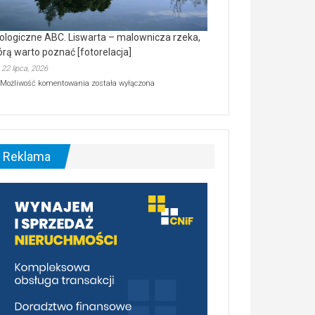
ologiczne ABC. Liswarta – malownicza rzeka,
órą warto poznać [fotorelacja]
22 lipca, 2026
Ekologiczne
Możliwość komentowania
została wyłączona
ABC.
Liswarta
–
malownicza
rzeka,
którą
Reklama
warto
poznać
[fotorelacja]