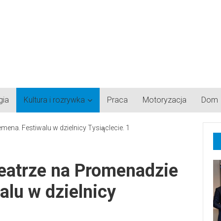
gia
Kultura i rozrywka
Praca
Motoryzacja
Dom
teatrze na Promenadzie
alu w dzielnicy