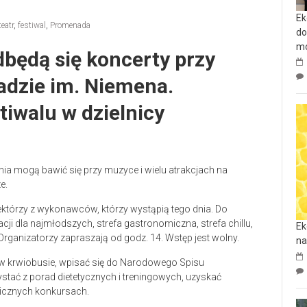
Ek
eatr
,
festiwal
,
Promenada
do
mo
dbędą się koncerty przy
adzie im. Niemena.
iwalu w dzielnicy
nia mogą bawić się przy muzyce i wielu atrakcjach na
e.
niektórzy z wykonawców, którzy wystąpią tego dnia. Do
ji dla najmłodszych, strefa gastronomiczna, strefa chillu,
Ek
 Organizatorzy zapraszają od godz. 14. Wstęp jest wolny.
na
w krwiobusie, wpisać się do Narodowego Spisu
ystać z porad dietetycznych i treningowych, uzyskać
licznych konkursach.