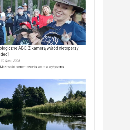
prawdziwy
skarb
natury
[wideo]
ologiczne ABC. Z kamerą wśród nietoperzy
ideo]
30 lipca, 2026
Ekologiczne
Możliwość komentowania
została wyłączona
ABC.
Z
kamerą
wśród
nietoperzy
[wideo]