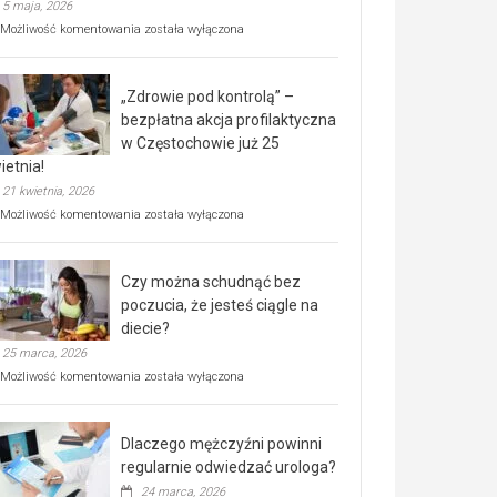
5 maja, 2026
Rusza
Możliwość komentowania
została wyłączona
miejski,
BEZPŁATNY
program
„Zdrowie pod kontrolą” –
rehabilitacji
dla
bezpłatna akcja profilaktyczna
seniorów!
w Częstochowie już 25
ietnia!
21 kwietnia, 2026
„Zdrowie
Możliwość komentowania
została wyłączona
pod
kontrolą”
–
Czy można schudnąć bez
bezpłatna
akcja
poczucia, że jesteś ciągle na
profilaktyczna
diecie?
w
25 marca, 2026
Częstochowie
już
Czy
Możliwość komentowania
została wyłączona
25
można
kwietnia!
schudnąć
bez
Dlaczego mężczyźni powinni
poczucia,
że
regularnie odwiedzać urologa?
jesteś
24 marca, 2026