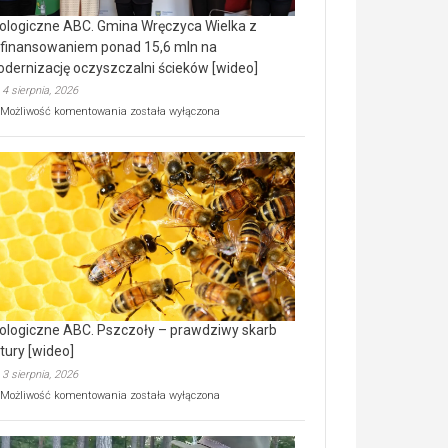
ologiczne ABC. Gmina Wręczyca Wielka z
finansowaniem ponad 15,6 mln na
dernizację oczyszczalni ścieków [wideo]
4 sierpnia, 2026
Ekologiczne
Możliwość komentowania
została wyłączona
ABC.
Gmina
Wręczyca
Wielka
z
dofinansowaniem
ponad
15,6
mln
na
modernizację
oczyszczalni
ścieków
ologiczne ABC. Pszczoły – prawdziwy skarb
[wideo]
tury [wideo]
3 sierpnia, 2026
Ekologiczne
Możliwość komentowania
została wyłączona
ABC.
Pszczoły
–