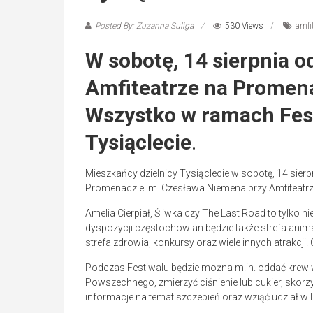
Posted By: Zuzanna Suliga
530 Views
amfit
W sobotę, 14 sierpnia o
Amfiteatrze na Promen
Wszystko w ramach Fest
Tysiąclecie
.
Mieszkańcy dzielnicy Tysiąclecie w sobotę, 14 sierp
Promenadzie im. Czesława Niemena przy Amfiteatrz
Amelia Cierpiał, Śliwka czy The Last Road to tylko 
dyspozycji częstochowian będzie także strefa animac
strefa zdrowia, konkursy oraz wiele innych atrakcji.
Podczas Festiwalu będzie można m.in. oddać krew 
Powszechnego, zmierzyć ciśnienie lub cukier, skorz
informacje na temat szczepień oraz wziąć udział w 