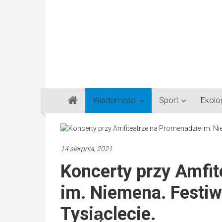
Gazeta
Wiadomości
Sport
Ekolo
Regionalna
Częstochowa,
Kłobuck,
Lubliniec,
14 sierpnia, 2021
Myszków
Koncerty przy Amfi
im. Niemena. Festiw
Tysiąclecie.