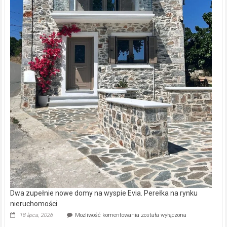
Dwa zupełnie nowe domy na wyspie Evia. Perełka na rynku
nieruchomości
Dwa
18 lipca, 2026
Możliwość komentowania
została wyłączona
zupełnie