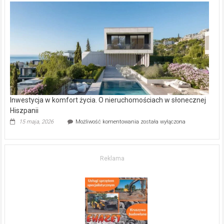
w Częstochowie
–
gdzie
kupić
mieszkanie?
Inwestycja w komfort życia. O nieruchomościach w słonecznej
Hiszpanii
Inwestycja
15 maja, 2026
Możliwość komentowania
została wyłączona
w komfort
życia.
O nieruchomościach
w słonecznej
Reklama
Hiszpanii