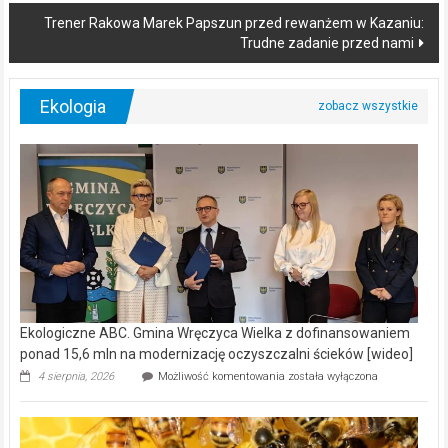
Trener Rakowa Marek Papszun przed rewanżem w Kazaniu:
Trudne zadanie przed nami
Ekologia
Ekologiczne ABC. Gmina Wręczyca Wielka z dofinansowaniem
ponad 15,6 mln na modernizację oczyszczalni ścieków [wideo]
Ekologiczne
4 sierpnia, 2026
Możliwość komentowania
została wyłączona
ABC.
Gmina
Wręczyca
Wielka