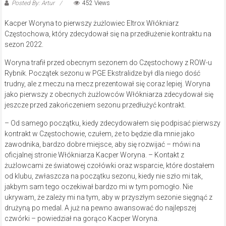
Posted By: Artur
452 Views
Kacper Woryna to pierwszy żużlowiec Eltrox Włókniarz
Częstochowa, który zdecydował się na przedłużenie kontraktu na
sezon 2022.
Woryna trafił przed obecnym sezonem do Częstochowy z ROW-u
Rybnik. Początek sezonu w PGE Ekstralidze był dla niego dość
trudny, ale z meczu na mecz prezentował się coraz lepiej. Woryna
jako pierwszy z obecnych żużlowców Włókniarza zdecydował się
jeszcze przed zakończeniem sezonu przedłużyć kontrakt.
– Od samego początku, kiedy zdecydowałem się podpisać pierwszy
kontrakt w Częstochowie, czułem, że to będzie dla mnie jako
zawodnika, bardzo dobre miejsce, aby się rozwijać – mówi na
oficjalnej stronie Włókniarza Kacper Woryna. – Kontakt z
żużlowcami ze światowej czołówki oraz wsparcie, które dostałem
od klubu, zwłaszcza na początku sezonu, kiedy nie szło mi tak,
jakbym sam tego oczekiwał bardzo mi w tym pomogło. Nie
ukrywam, że zależy mi na tym, aby w przyszłym sezonie sięgnąć z
drużyną po medal. A już na pewno awansować do najlepszej
czwórki – powiedział na gorąco Kacper Woryna.