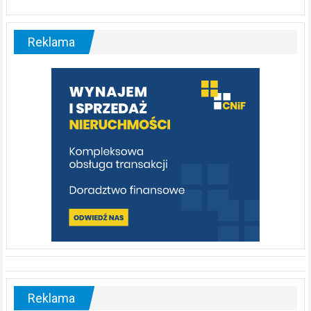
ABC.
Liswarta
–
malownicza
Reklama
rzeka,
którą
warto
poznać
[fotorelacja]
Reklama