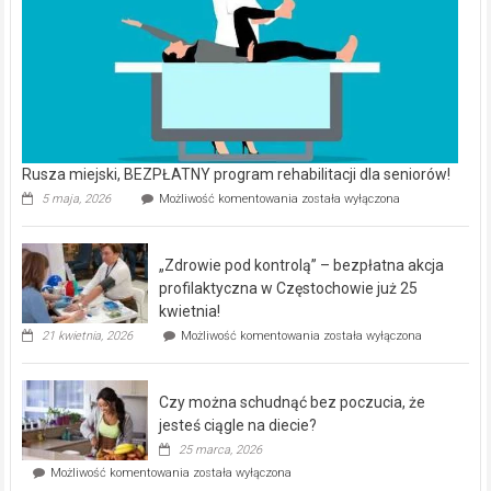
Rusza miejski, BEZPŁATNY program rehabilitacji dla seniorów!
Rusza
5 maja, 2026
Możliwość komentowania
została wyłączona
miejski,
BEZPŁATNY
program
„Zdrowie pod kontrolą” – bezpłatna akcja
rehabilitacji
dla
profilaktyczna w Częstochowie już 25
seniorów!
kwietnia!
„Zdrowie
21 kwietnia, 2026
Możliwość komentowania
została wyłączona
pod
kontrolą”
–
Czy można schudnąć bez poczucia, że
bezpłatna
akcja
jesteś ciągle na diecie?
profilaktyczna
25 marca, 2026
w
Czy
Możliwość komentowania
została wyłączona
Częstochowie
można