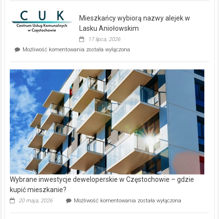
nowe
domy
Mieszkańcy wybiorą nazwy alejek w
na
wyspie
Lasku Aniołowskim
Evia.
17 lipca, 2026
Perełka
Mieszkańcy
Możliwość komentowania
została wyłączona
na
wybiorą
rynku
nazwy
nieruchomości
alejek
w
Lasku
Aniołowskim
Wybrane inwestycje deweloperskie w Częstochowie – gdzie
kupić mieszkanie?
Wybrane
20 maja, 2026
Możliwość komentowania
została wyłączona
inwestycje
deweloperskie