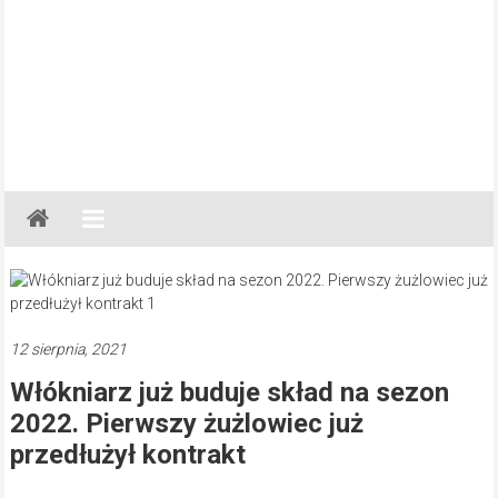
Gazeta
Regionalna
Częstochowa,
Kłobuck,
Lubliniec,
12 sierpnia, 2021
Myszków
Włókniarz już buduje skład na sezon
2022. Pierwszy żużlowiec już
przedłużył kontrakt