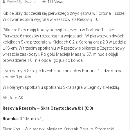
Posted By: Artur
411 Views
Kibice Skry doczekali się pierwszego zwycięstwa w Fortuna 1 Lidze.
W czwartek Skra wygrała w Rzeszowie z Resovią 1:0.
Piłkarze Skry mają trudny początek sezonu w Fortuna 1 Lidze.
Pierwsze 6 meczów rozegrają na wyjazdach. W pierwszych dwóch
kolejkach Skra przegrała w Kielcach 0:2 z Koroną oraz 2:3 w Łodzi z
ŁKS-em. W trzecim spotkaniu w Rzeszowie piłkarze z Częstochowy
wreszcie zaskoczyli. Po golu Macieja Masa w 57. minucie objęli
prowadzenie 1:0 i nie oddali go już do końca!!!
Tym samym Skra po trzech spotkaniach w Fortuna 1 Lidze ma na
koncie 3 punkty.
W kolejnym spotkaniu spotkaniu Skra zagra w Legnicy z Miedzią.
AK, foto:AK
Resovia Rzeszów – Skra Częstochowa 0:1 (0:0)
Bramka:
0:1 Mas (57.)
Skra: Kos – Winiarczyk, Mesjasz, Krzyżak, Brusiło, Stromecki,