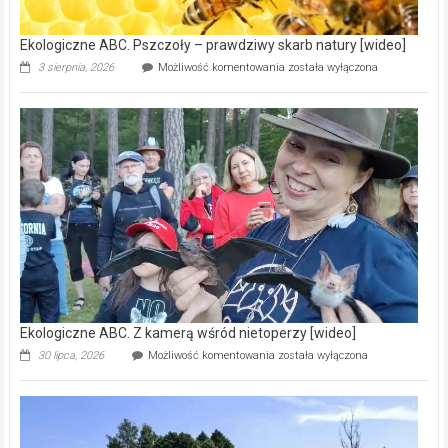
[wideo]
Ekologiczne ABC. Pszczoły – prawdziwy skarb natury [wideo]
Ekologiczne
3 sierpnia, 2026
Możliwość komentowania
została wyłączona
ABC.
Pszczoły
–
prawdziwy
skarb
natury
[wideo]
Ekologiczne ABC. Z kamerą wśród nietoperzy [wideo]
Ekologiczne
30 lipca, 2026
Możliwość komentowania
została wyłączona
ABC.
Z
kamerą
wśród
nietoperzy