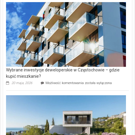
nieruchomości
alejek
w
Lasku
Aniołowskim
Wybrane inwestycje deweloperskie w Częstochowie – gdzie
kupić mieszkanie?
Wybrane
20 maja, 2026
Możliwość komentowania
została wyłączona
inwestycje
deweloperskie
w Częstochowie
–
gdzie
kupić
mieszkanie?