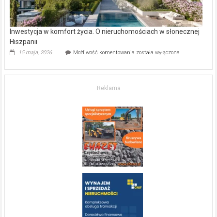
Inwestycja w komfort życia. O nieruchomościach w słonecznej
Hiszpanii
Inwestycja
15 maja, 2026
Możliwość komentowania
została wyłączona
w komfort
życia.
O nieruchomościach
w słonecznej
Reklama
Hiszpanii