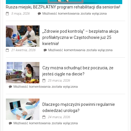
Rusza miejski, BEZPŁATNY program rehabilitacji dla seniorów!
Rusza
5 maja, 2026
Możliwość komentowania
została wyłączona
miejski,
BEZPŁATNY
program
„Zdrowie pod kontrolą” – bezpłatna akcja
rehabilitacji
dla
profilaktyczna w Częstochowie już 25
seniorów!
kwietnia!
„Zdrowie
21 kwietnia, 2026
Możliwość komentowania
została wyłączona
pod
kontrolą”
–
Czy można schudnąć bez poczucia, że
bezpłatna
akcja
jesteś ciągle na diecie?
profilaktyczna
25 marca, 2026
w
Czy
Możliwość komentowania
została wyłączona
Częstochowie
można
już
schudnąć
25
bez
kwietnia!
Dlaczego mężczyźni powinni regularnie
poczucia,
że
odwiedzać urologa?
jesteś
24 marca, 2026
ciągle
Dlaczego
Możliwość komentowania
została wyłączona
na
mężczyźni
diecie?