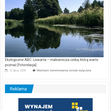
[wideo]
Ekologiczne ABC. Liswarta – malownicza rzeka, którą warto
poznać [fotorelacja]
Ekologiczne
22 lipca, 2026
Możliwość komentowania
została wyłączona
ABC.
Liswarta
–
malownicza
Reklama
rzeka,
którą
warto
poznać
[fotorelacja]