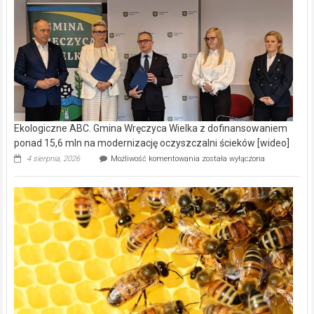
Ekologiczne ABC. Gmina Wręczyca Wielka z dofinansowaniem
ponad 15,6 mln na modernizację oczyszczalni ścieków [wideo]
Ekologiczne
4 sierpnia, 2026
Możliwość komentowania
została wyłączona
ABC.
Gmina
Wręczyca
Wielka
z
dofinansowaniem
ponad
15,6
mln
na
modernizację
oczyszczalni
ścieków