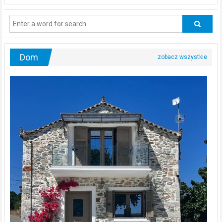
powinni
regularnie
odwiedzać
urologa?
Dom