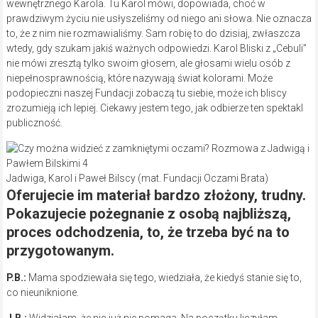
wewnętrznego Karola. Tu Karol mówi, dopowiada, choć w
prawdziwym życiu nie usłyszeliśmy od niego ani słowa. Nie oznacza
to, że z nim nie rozmawialiśmy. Sam robię to do dzisiaj, zwłaszcza
wtedy, gdy szukam jakiś ważnych odpowiedzi. Karol Bliski z „Cebuli”
nie mówi zresztą tylko swoim głosem, ale głosami wielu osób z
niepełnosprawnością, które nazywają świat kolorami. Może
podopieczni naszej Fundacji zobaczą tu siebie, może ich bliscy
zrozumieją ich lepiej. Ciekawy jestem tego, jak odbierze ten spektakl
publiczność.
Jadwiga, Karol i Paweł Bilscy (mat. Fundacji Oczami Brata)
Oferujecie im materiał bardzo złożony, trudny.
Pokazujecie pożegnanie z osobą najbliższą,
proces odchodzenia, to, że trzeba być na to
przygotowanym.
P.B.:
Mama spodziewała się tego, wiedziała, że kiedyś stanie się to,
co nieuniknione.