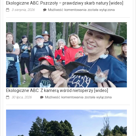
Ekologiczne ABC. Pszczoły – prawdziwy skarb natury [wideo]
Ekologiczne
3 sierpnia, 2026
Możliwość komentowania
została wyłączona
ABC.
Pszczoły
–
prawdziwy
skarb
natury
[wideo]
Ekologiczne ABC. Z kamerą wśród nietoperzy [wideo]
Ekologiczne
30 lipca, 2026
Możliwość komentowania
została wyłączona
ABC.
Z
kamerą
wśród
nietoperzy
[wideo]