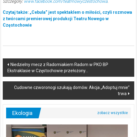
Szczegóły:
www.facebook.com/teatrnowyczestochowa
.
Czytaj także: „Cebula” jest spektaklem o miłości, czyli rozmowa
z twórcami premierowej produkcji Teatru Nowego w
Częstochowie
Post
Niedzielny mecz z Radomiakiem Radom w PKO BP
Ekstraklasie w Częstochowie przełożony…
navigation
Cudowne czworonogi szukają domów. Akcja „Adoptuj mnie”
trwa
Ekologia