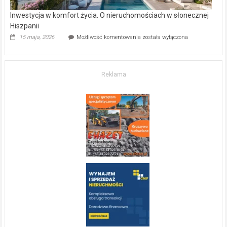
Inwestycja w komfort życia. O nieruchomościach w słonecznej
Hiszpanii
Inwestycja
15 maja, 2026
Możliwość komentowania
została wyłączona
w komfort
życia.
O nieruchomościach
w słonecznej
Reklama
Hiszpanii