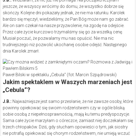
J.B.:
Widziałam, że nic już nie pomaga. Na początku liczyłam
jeszcze, że wszyscy wrócimy do domu, że wszystko dobrze się
skończy. Kolejne dni pokazały jednak, że nie ma ratunku. Karolek
bardzo się męczył, wiedzieliśmy, że Pan Bóg może nam go zabrać.
Ale on sam czekał na nasze przyzwolenie, na zgodę na odejście.
Przez całe życie kurczowo trzymaliśmy się go za wszelką cenę.
Musiał poczuć, że pozwalamy mu nas opuścić. Nie ma nic
trudniejszego niż pozwolić ukochanej osobie odejść. Następnego
dnia Karolek zmarł.
Paweł Bilski w spektaklu „Cebula” (fot. Marcin Szpądrowski)
Jakim spektaklem w Waszych marzeniach jest
„Cebula”?
J.B.:
Najważniejsze jest samo przesłanie, że nie zawsze osoby, które
powinny opiekować się swoim rodzeństwem czy w ogóle bliską
sobie osobą z niepełnosprawnością, mają ku temu predyspozycje.
Sama całe życie marzyłam o córeczce, zamiast niej doczekałam się
trzech chłopaków. Dziś, gdy słucham opowieści o tym, jak siostry
nie potrafią opiekować się chorym rodzeństwem, nie umieją wczuć