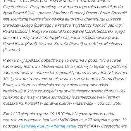
“Cebula” to
pierwsza produkcja w dorobku Teatru Nowego w
Częstochowie. Przypomnijmy, że w marcu tego roku powołał go do
życia Paweł Bilski – prezes i fundator Fundacji Oczami Brata.
Spektakl
jest sceniczną wersją słuchowiska autorstwa dramaturga Łukasza
Staniszewskiego (opartego na książce “Wystarczy kochać” Jadwigi i
Pawła Bilskich). Reżyserii spektaklu podjął się Marek Ślosarski, a jego
obsadę tworzą Iwona Chołuj (Mama), Paulina Kajdanowicz (Ewa),
Paweł Bilski (Karol), Szymon Kowalik (Paweł) oraz Adam Machalica
(Szymon).
Premierowy spektakl odbędzie się 13 sierpnia o godz. 19 na scenie
kameralnej Teatru im. Mickiewicza. Dzień później (o tej samej godzinie)
zaprezentowany zostanie tam spektakl popremierowy. Bilety kosztują
30 zł, a kwota ta zostanie przekazana na rzecz budowy Domu Oczami
Brata, w którym zamieszkają osoby z niepełnosprawnością
intelektualną, które ze względu na swoją niesamodzielność oraz wiek
opiekunów, nie są w stanie samodzielnie zamieszkać we własnym
mieszkaniu. Kontakt w sprawie biletów i rezerwacji – 533 527 368.
Z kolei 20 sierpnia o godz. 19.15 “Cebula” będzie grana w parku
centralnym w ramach festiwalu MOK Olsztyn, a 27 sierpnia o godz. 19
podczas
Festiwalu Kultury Alternatywnej
, czyli eFKA w Częstochowie.