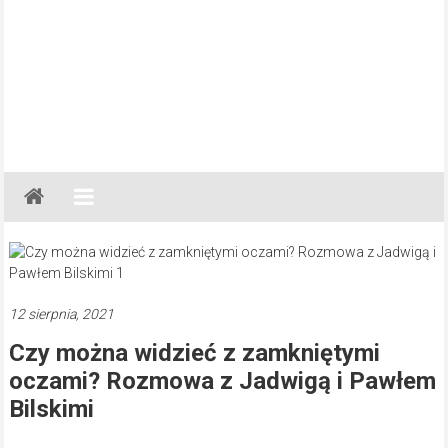
Gazeta
Regionalna
Częstochowa,
Kłobuck,
Lubliniec,
12 sierpnia, 2021
Myszków
Czy można widzieć z zamkniętymi
oczami? Rozmowa z Jadwigą i Pawłem
Bilskimi