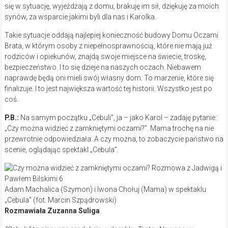
się w sytuację, wyjeżdżają z domu, brakuję im sił, dziękuję za moich
synów, za wsparcie jakimi byli dla nas i Karolka.
Takie sytuacje oddają najlepiej konieczność budowy Domu Oczami
Brata, w którym osoby z niepełnosprawnością, które nie mają już
rodziców i opiekunów, znajdą swoje miejsce na świecie, troskę,
bezpieczeństwo. I to się dzieje na naszych oczach. Niebawem
naprawdę będą oni mieli swój własny dom. To marzenie, które się
finalizuje. I to jest największa wartość tej historii. Wszystko jest po
coś.
P.B.:
Na samym początku „Cebuli”, ja – jako Karol – zadaję pytanie:
„Czy można widzieć z zamkniętymi oczami?”. Mama trochę na nie
przewrotnie odpowiedziała. A czy można, to zobaczycie państwo na
scenie, oglądając spektakl „Cebula”.
Adam Machalica (Szymon) i Iwona Chołuj (Mama) w spektaklu
„Cebula” (fot. Marcin Szpądrowski)
Rozmawiała Zuzanna Suliga