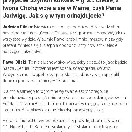
przyjaciel Szymon Kowalik – gra… Ciebie, a
Iwona Chołuj wciela się w Mamę, czyli Panią
Jadwigę. Jak się w tym odnajdujecie?
Jadwiga Bilska:
Nie wiem czego się spodziewać. Nie widziałam
nawet scenariusza „Cebuli”. Czuję więc ogromną ciekawość, jak to
wszystko wyjdzie. W sumie Paweł zrobił mnie i mężowi niezwykły
prezent. W niedzielę, 8 sierpnia obchodziliśmy bowiem 40-lecie
naszego małżeństwa.
Paweł Bilski:
To nie słuchowisko, więc, żeby poczuć to, jaka będzie
nasza „Cebula”, potrzebna jest scena, scenografia, światło.
Wszystko musi wspólnie zagrać. Mama zobaczy więc spektakl
dopiero podczas premiery – 13 sierpnia.
Dla mnie samego to ogromne wyzwanie. Oprócz tego, że
przedstawiamy po części historię Karola, naszej rodziny, założenia
Fundacji Oczami Brata, dla mnie to pierwszy raz, gdy stoję na scenie
Teatru im. A. Mickiewicza, już jako dyplomowany aktor.
A dramat nie jest łatwy, bo pokazujemy prawdę, choć nie w wersji
1:1. Nie jestem tu Karolem Bilskim, tylko Bliskim. To celowe, nie