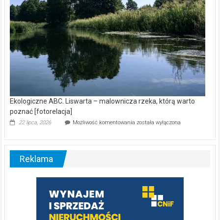
Ekologiczne ABC. Liswarta – malownicza rzeka, którą warto
poznać [fotorelacja]
Ekologiczne
22 lipca, 2026
Możliwość komentowania
została wyłączona
ABC.
Liswarta
–
malownicza
Reklama
rzeka,
którą
warto
poznać
[fotorelacja]