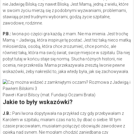
nie Jadwigę Bilską czy nawet Bliską. Jest Mamą, jedną z wielu, które
w swoim życiu mierzą się z podobnymi wyzwaniami, problemami,
stawiają przed trudnymi wyborami, godzą życie szpitalne,
zawodowe, rodzinne.
P.B.:
Iwona po części gra każdą z mam. Nie ma imienia. Jest trochę
Mamą – Jadwigą, która inspiruje tę postać. Jest też taką nieco matką
miłosierdzia, osobą, która chce zrozumieć, chce pomóc, ale
również taką, która ma swój świat, swoje miejsce w szpitalu. Dla niej
pobyt tutaj w końcu staje się normą. Słucha różnych historii, nie
ocenia, nie przekreśla. Mama przekazywała zresztą Iwonie pewne
wskazówki, żeby nakreślić to, jaka wtedy była, jak się zachowywała.
Paweł i Karol Bilscy (mat. Fundacji Oczami Brata)
Jakie to były wskazówki?
J.B.:
Pani Iwona dopytywała na przykład czy gdy przebywałam z
Karolem w szpitalu, miałam czas na to, by dbać o siebie. W tym
czasie pracowałam, musiałam połączyć obowiązki zawodowe z
opieką nad synem. Nie mogłam chodzić zaniedbana czy