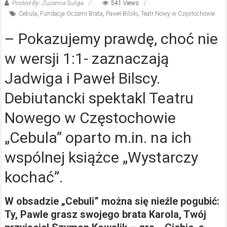
Posted By: Zuzanna Suliga
541 Views
Cebula
,
Fundacja Oczami Brata
,
Paweł Bilski
,
Teatr Nowy w Częstochowie
– Pokazujemy prawdę, choć nie
w wersji 1:1- zaznaczają
Jadwiga i Paweł Bilscy.
Debiutancki spektakl Teatru
Nowego w Częstochowie
„Cebula” oparto m.in. na ich
wspólnej książce „Wystarczy
kochać”.
W obsadzie „Cebuli” można się nieźle pogubić:
Ty, Pawle grasz swojego brata Karola, Twój