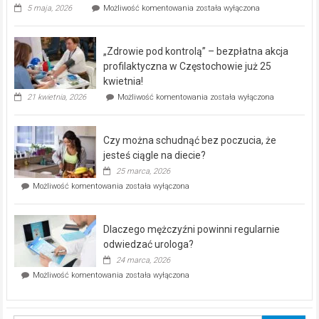
Rusza
5 maja, 2026
Możliwość komentowania
została wyłączona
miejski,
BEZPŁATNY
program
„Zdrowie pod kontrolą” – bezpłatna akcja
rehabilitacji
dla
profilaktyczna w Częstochowie już 25
seniorów!
kwietnia!
„Zdrowie
21 kwietnia, 2026
Możliwość komentowania
została wyłączona
pod
kontrolą”
–
Czy można schudnąć bez poczucia, że
bezpłatna
akcja
jesteś ciągle na diecie?
profilaktyczna
25 marca, 2026
w
Czy
Możliwość komentowania
została wyłączona
Częstochowie
można
już
schudnąć
25
bez
kwietnia!
Dlaczego mężczyźni powinni regularnie
poczucia,
że
odwiedzać urologa?
jesteś
24 marca, 2026
ciągle
Dlaczego
Możliwość komentowania
została wyłączona
na
mężczyźni
diecie?
powinni
regularnie