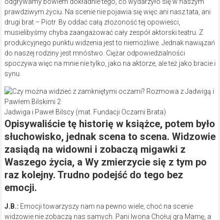
odgrywamy bowiem dokładnie tego, co wydarzyło się w naszym
prawdziwym życiu. Na scenie nie pojawia się więc ani nasz tata, ani
drugi brat – Piotr. By oddać całą złożoność tej opowieści,
musielibyśmy chyba zaangażować cały zespół aktorski teatru. Z
produkcyjnego punktu widzenia jest to niemożliwe. Jednak nawiązań
do naszej rodziny jest mnóstwo. Ciężar odpowiedzialności
spoczywa więc na mnie nie tylko, jako na aktorze, ale też jako bracie i
synu.
Jadwiga i Paweł Bilscy (mat. Fundacji Oczami Brata)
Opisywaliście tę historię w książce, potem było
słuchowisko, jednak scena to scena. Widzowie
zasiądą na widowni i zobaczą migawki z
Waszego życia, a Wy zmierzycie się z tym po
raz kolejny. Trudno podejść do tego bez
emocji.
J.B.:
Emocji towarzyszy nam na pewno wiele, choć na scenie
widzowie nie zobaczą nas samych. Pani Iwona Chołuj gra Mamę, a