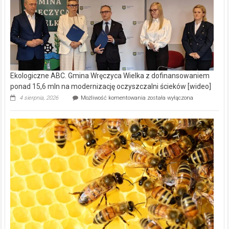
Ekologiczne ABC. Gmina Wręczyca Wielka z dofinansowaniem
ponad 15,6 mln na modernizację oczyszczalni ścieków [wideo]
Ekologiczne
4 sierpnia, 2026
Możliwość komentowania
została wyłączona
ABC.
Gmina
Wręczyca
Wielka
z
dofinansowaniem
ponad
15,6
mln
na
modernizację
oczyszczalni
ścieków
[wideo]