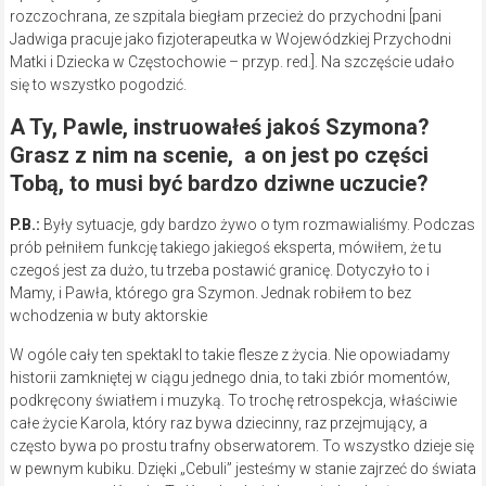
rozczochrana, ze szpitala biegłam przecież do przychodni [pani
Jadwiga pracuje jako fizjoterapeutka w Wojewódzkiej Przychodni
Matki i Dziecka w Częstochowie – przyp. red.]. Na szczęście udało
się to wszystko pogodzić.
A Ty, Pawle, instruowałeś jakoś Szymona?
Grasz z nim na scenie, a on jest po części
Tobą, to musi być bardzo dziwne uczucie?
P.B.:
Były sytuacje, gdy bardzo żywo o tym rozmawialiśmy. Podczas
prób pełniłem funkcję takiego jakiegoś eksperta, mówiłem, że tu
czegoś jest za dużo, tu trzeba postawić granicę. Dotyczyło to i
Mamy, i Pawła, którego gra Szymon. Jednak robiłem to bez
wchodzenia w buty aktorskie
W ogóle cały ten spektakl to takie flesze z życia. Nie opowiadamy
historii zamkniętej w ciągu jednego dnia, to taki zbiór momentów,
podkręcony światłem i muzyką. To trochę retrospekcja, właściwie
całe życie Karola, który raz bywa dziecinny, raz przejmujący, a
często bywa po prostu trafny obserwatorem. To wszystko dzieje się
w pewnym kubiku. Dzięki „Cebuli” jesteśmy w stanie zajrzeć do świata