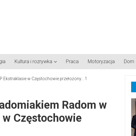
gia
Kultura i rozrywka
Praca
Motoryzacja
Dom
 Radomiakiem Radom w
e w Częstochowie