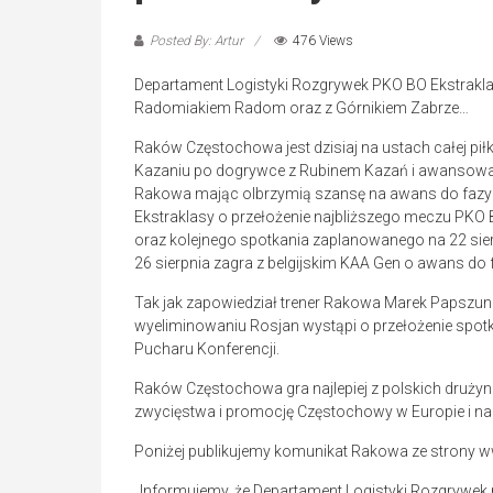
Posted By: Artur
476 Views
Departament Logistyki Rozgrywek PKO BO Ekstrakla
Radomiakiem Radom oraz z Górnikiem Zabrze…
Raków Częstochowa jest dzisiaj na ustach całej piłk
Kazaniu po dogrywce z Rubinem Kazań i awansowali 
Rakowa mając olbrzymią szansę na awans do fazy 
Ekstraklasy o przełożenie najbliższego meczu PKO 
oraz kolejnego spotkania zaplanowanego na 22 sierp
26 sierpnia zagra z belgijskim KAA Gen o awans do 
Tak jak zapowiedział trener Rakowa Marek Papszu
wyeliminowaniu Rosjan wystąpi o przełożenie spotka
Pucharu Konferencji.
Raków Częstochowa gra najlepiej z polskich drużyn
zwycięstwa i promocję Częstochowy w Europie i na
Poniżej publikujemy komunikat Rakowa ze strony
„Informujemy, że Departament Logistyki Rozgrywek