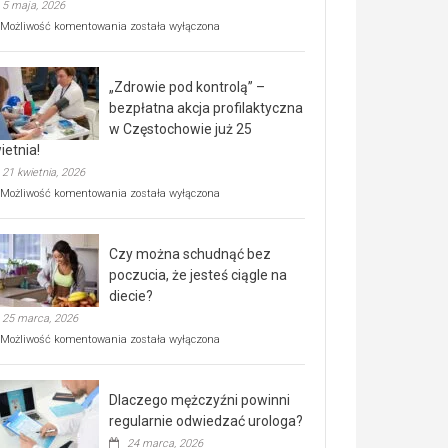
5 maja, 2026
Rusza
Możliwość komentowania
została wyłączona
miejski,
BEZPŁATNY
program
„Zdrowie pod kontrolą” –
rehabilitacji
dla
bezpłatna akcja profilaktyczna
seniorów!
w Częstochowie już 25
ietnia!
21 kwietnia, 2026
„Zdrowie
Możliwość komentowania
została wyłączona
pod
kontrolą”
–
Czy można schudnąć bez
bezpłatna
akcja
poczucia, że jesteś ciągle na
profilaktyczna
diecie?
w
25 marca, 2026
Częstochowie
już
Czy
Możliwość komentowania
została wyłączona
25
można
kwietnia!
schudnąć
bez
Dlaczego mężczyźni powinni
poczucia,
że
regularnie odwiedzać urologa?
jesteś
24 marca, 2026