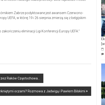
órnikiem Zabrze podyktowane jest awansem Czerwono-
ropy UEFA, w której 19 i 26 sierpnia zmierzą się z belgijskim
kończeniu eliminacji Ligi Konferencji Europy UEFA.”
Ek
[w
 przez Raków Częstochowa…
mkniętymi oczami? Rozmowa z Jadwigą i Pawłem Bilskimi