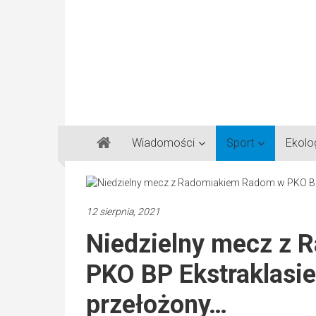
Gazeta
Wiadomości
Sport
Ekolo
Regionalna
Częstochowa,
Kłobuck,
Lubliniec,
12 sierpnia, 2021
Myszków
Niedzielny mecz z
PKO BP Ekstraklasi
przełożony…