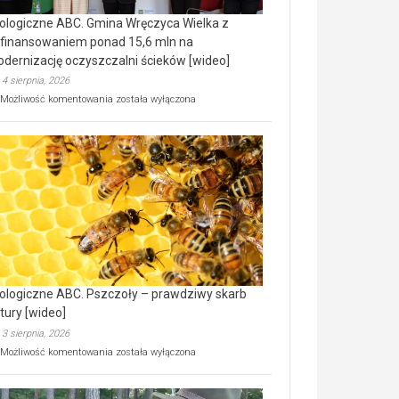
ologiczne ABC. Gmina Wręczyca Wielka z
finansowaniem ponad 15,6 mln na
dernizację oczyszczalni ścieków [wideo]
4 sierpnia, 2026
Ekologiczne
Możliwość komentowania
została wyłączona
ABC.
Gmina
Wręczyca
Wielka
z
dofinansowaniem
ponad
15,6
mln
na
modernizację
oczyszczalni
ścieków
ologiczne ABC. Pszczoły – prawdziwy skarb
[wideo]
tury [wideo]
3 sierpnia, 2026
Ekologiczne
Możliwość komentowania
została wyłączona
ABC.
Pszczoły
–