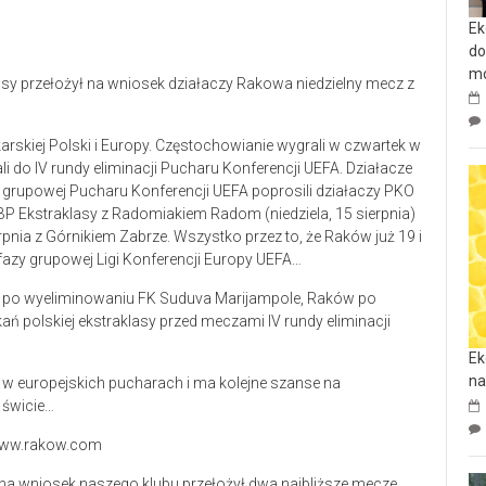
Ek
do
mo
sy przełożył na wniosek działaczy Rakowa niedzielny mecz z
arskiej Polski i Europy. Częstochowianie wygrali w czwartek w
do IV rundy eliminacji Pucharu Konferencji UEFA. Działacze
grupowej Pucharu Konferencji UEFA poprosili działaczy PKO
BP Ekstraklasy z Radomiakiem Radom (niedziela, 15 sierpnia)
nia z Górnikiem Zabrze. Wszystko przez to, że Raków już 19 i
fazy grupowej Ligi Konferencji Europy UEFA…
n po wyeliminowaniu FK Suduva Marijampole, Raków po
ń polskiej ekstraklasy przed meczami IV rundy eliminacji
Ek
na
 w europejskich pucharach i ma kolejne szanse na
 świcie…
 www.rakow.com
 na wniosek naszego klubu przełożył dwa najbliższe mecze