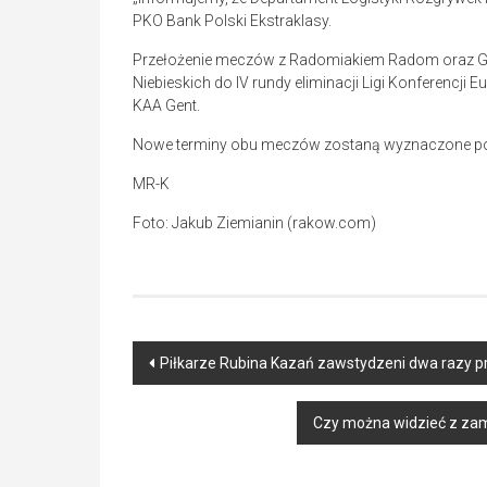
PKO Bank Polski Ekstraklasy.
Przełożenie meczów z Radomiakiem Radom oraz G
Niebieskich do IV rundy eliminacji Ligi Konferencji Eu
KAA Gent.
Nowe terminy obu meczów zostaną wyznaczone po za
MR-K
Foto: Jakub Ziemianin (rakow.com)
Post
Piłkarze Rubina Kazań zawstydzeni dwa razy
navigation
Czy można widzieć z za