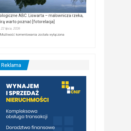
ologiczne ABC. Liswarta – malownicza rzeka,
órą warto poznać [fotorelacja]
22 lipca, 2026
Ekologiczne
Możliwość komentowania
została wyłączona
ABC.
Liswarta
–
malownicza
rzeka,
którą
Reklama
warto
poznać
[fotorelacja]