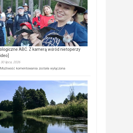
prawdziwy
skarb
natury
[wideo]
ologiczne ABC. Z kamerą wśród nietoperzy
ideo]
30 lipca, 2026
Ekologiczne
Możliwość komentowania
została wyłączona
ABC.
Z
kamerą
wśród
nietoperzy
[wideo]