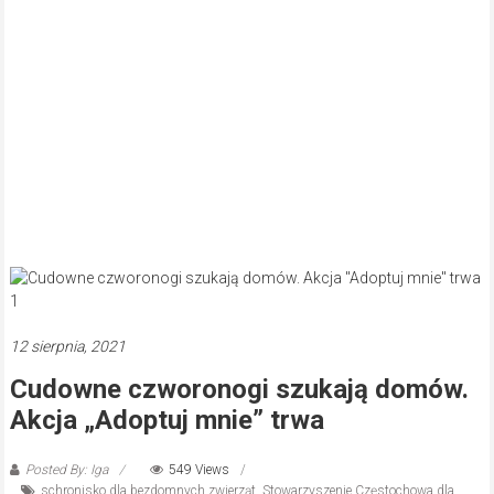
12 sierpnia, 2021
Cudowne czworonogi szukają domów.
Akcja „Adoptuj mnie” trwa
Posted By: Iga
549 Views
schronisko dla bezdomnych zwierząt
,
Stowarzyszenie Częstochowa dla