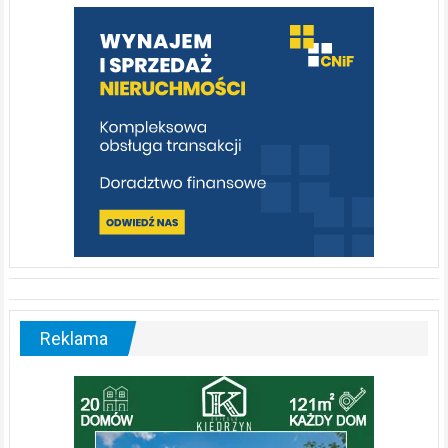
warto
poznać
[fotorelacja]
Reklama