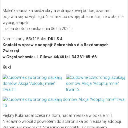
Maleńka łaciatka siedzi ukryta w drapakowej budce, czasami
pojawia się na wybiegu. Nie narzuca swojej obecności, nie woła, nie
wyciąga łapek.
Trafiła do Schroniska dnia 06.05.2021 r.
Numer karty:
53/21
Boks:
DK LS 4
Kontakt w sprawie adopcji: Schronisko dla Bezdomnych
Zwierząt
w Częstochowie ul. Gilowa 44/46 tel. 34 361-65-66
Kuki
Piękny Kuki nadal czeka na dom, nadal mieszka w boksie nr 1.
Niedawno wrócił z powrotem do schroniska po nieudanej adopcji.
Wspaniały, mądry kot. Spragniony kontaktu z człowiekiem.