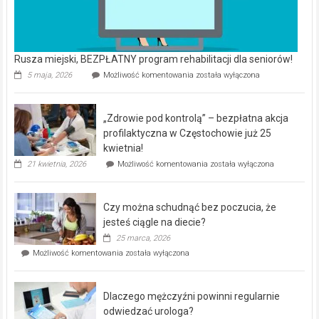
Rusza miejski, BEZPŁATNY program rehabilitacji dla seniorów!
Rusza
5 maja, 2026
Możliwość komentowania
została wyłączona
miejski,
BEZPŁATNY
program
„Zdrowie pod kontrolą” – bezpłatna akcja
rehabilitacji
dla
profilaktyczna w Częstochowie już 25
seniorów!
kwietnia!
„Zdrowie
21 kwietnia, 2026
Możliwość komentowania
została wyłączona
pod
kontrolą”
–
Czy można schudnąć bez poczucia, że
bezpłatna
akcja
jesteś ciągle na diecie?
profilaktyczna
25 marca, 2026
w
Czy
Możliwość komentowania
została wyłączona
Częstochowie
można
już
schudnąć
25
bez
kwietnia!
Dlaczego mężczyźni powinni regularnie
poczucia,
że
odwiedzać urologa?