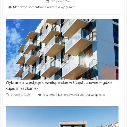
17 lipca, 2026
Perełka
Mieszkańcy
Możliwość komentowania
została wyłączona
na
wybiorą
rynku
nazwy
nieruchomości
alejek
w
Lasku
Aniołowskim
Wybrane inwestycje deweloperskie w Częstochowie – gdzie
kupić mieszkanie?
Wybrane
20 maja, 2026
Możliwość komentowania
została wyłączona
inwestycje
deweloperskie
w Częstochowie
–
gdzie
kupić
mieszkanie?