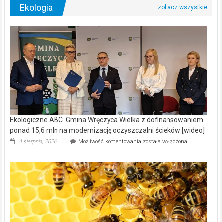
Ekologia
Ekologiczne ABC. Gmina Wręczyca Wielka z dofinansowaniem
ponad 15,6 mln na modernizację oczyszczalni ścieków [wideo]
Ekologiczne
4 sierpnia, 2026
Możliwość komentowania
została wyłączona
ABC.
Gmina
Wręczyca
Wielka
z
dofinansowaniem
ponad
15,6
mln
na