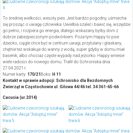
To średniej wielkości, wesoły pies. Jest bardzo pogodny, uśmiecha
się prosząc o uwagę człowieka. Uwielbia szaleć i bawić się, wszędzie
go pełno, i rozpiera go energia, dlatego wskazany byłby dom z
dobrze zabezpieczonym podwórkiem. Poza tym Happy to psie
dziecko, ciągle chce być w centrum uwagi, przytulany i głaskany,
chętnie też wskakuje do wanny z wodą, super gdyby w domu miał
basenik, albo chociaż częste wypady nad jeziorko. Happy wniesie
wiele radości do nowego domu. Trafił do Schroniska dnia
27.04.2021 r.
Numer karty:
170/21
Boks:
H 11
Kontakt w sprawie adopcji: Schronisko dla Bezdomnych
Zwierząt w Częstochowie ul. Gilowa 44/46 tel. 34 361-65-66
Cacusia (ur.2014)