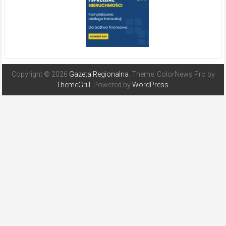
Copyright © 2026
Gazeta Regionalna
. Theme: ColorNews Pro by
ThemeGrill
. Powered by
WordPress
.