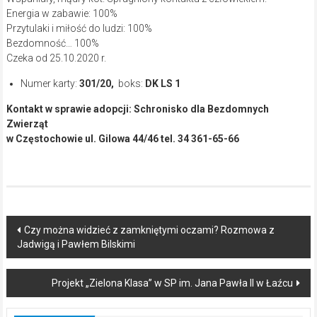
Energia w zabawie: 100%
Przytulaki i miłość do ludzi: 100%
Bezdomność… 100%
Czeka od 25.10.2020 r.
Numer karty:
301/20,
boks:
DK LS 1
Kontakt w sprawie adopcji: Schronisko dla Bezdomnych
Zwierząt
w Częstochowie ul. Gilowa 44/46 tel. 34 361-65-66
Post
Czy można widzieć z zamkniętymi oczami? Rozmowa z
Jadwigą i Pawłem Bilskimi
navigation
Projekt „Zielona Klasa” w SP im. Jana Pawła II w Łaźcu