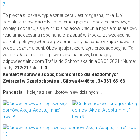
To piękna suczka w typie sznaucera. Jest przyjazna, miła, lubi
kontakt z człowiekiem.Na spacerach pięknie chodzi na smyczy, na
wybiegu dogaduje się w grupie psiaków. Cacunia będzie musiała być
regularnie czesana i obcinana oraz spać w środku, ze względu na
delikatną okrywę włosową. Zapraszamy na spacery zapoznawcze
w celu poznania suni. Obowiązuje także wizyta przedadopcyjna. Ta
wspaniała sunia niecierpliwe czeka na nowy, kochający i
odpowiedzialny dom.Trafiła do Schroniska dnia 08.06.2021 r.Numer
karty:
217/21
Boks:
H 3
Kontakt w sprawie adopcji: Schronisko dla Bezdomnych
Zwierząt w Częstochowie ul. Gilowa 44/46 tel. 34 361-65-66
Pandusia
– kolejna z serii „kotów niewidzialnych”…