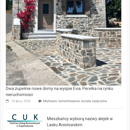
Dwa zupełnie nowe domy na wyspie Evia. Perełka na rynku
nieruchomości
Dwa
18 lipca, 2026
Możliwość komentowania
została wyłączona
zupełnie
nowe
domy
Mieszkańcy wybiorą nazwy alejek w
na
wyspie
Lasku Aniołowskim
Evia.