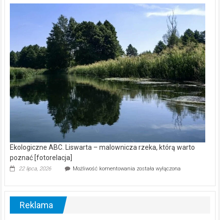
kamerą
wśród
nietoperzy
[wideo]
Ekologiczne ABC. Liswarta – malownicza rzeka, którą warto
poznać [fotorelacja]
Ekologiczne
22 lipca, 2026
Możliwość komentowania
została wyłączona
ABC.
Liswarta
–
malownicza
Reklama
rzeka,
którą