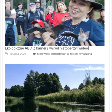
skarb
natury
[wideo]
Ekologiczne ABC. Z kamerą wśród nietoperzy [wideo]
Ekologiczne
30 lipca, 2026
Możliwość komentowania
została wyłączona
ABC.
Z
kamerą
wśród
nietoperzy
[wideo]