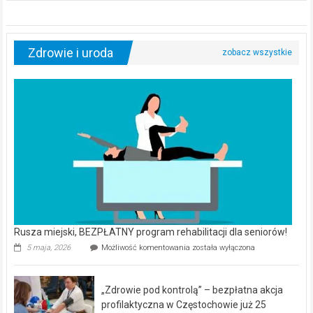
Zdrowie i uroda
Rusza miejski, BEZPŁATNY program rehabilitacji dla seniorów!
Rusza
5 maja, 2026
Możliwość komentowania
została wyłączona
miejski,
BEZPŁATNY
program
„Zdrowie pod kontrolą” – bezpłatna akcja
rehabilitacji
dla
profilaktyczna w Częstochowie już 25