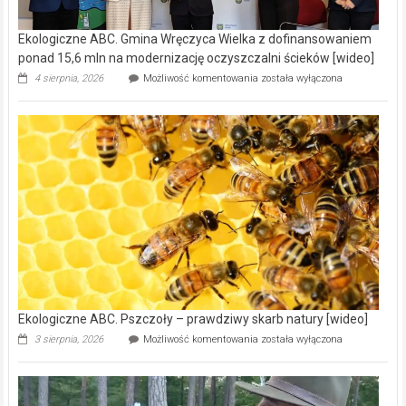
Ekologiczne ABC. Gmina Wręczyca Wielka z dofinansowaniem
ponad 15,6 mln na modernizację oczyszczalni ścieków [wideo]
Ekologiczne
4 sierpnia, 2026
Możliwość komentowania
została wyłączona
ABC.
Gmina
Wręczyca
Wielka
z
dofinansowaniem
ponad
15,6
mln
na
modernizację
oczyszczalni
ścieków
[wideo]
Ekologiczne ABC. Pszczoły – prawdziwy skarb natury [wideo]
Ekologiczne
3 sierpnia, 2026
Możliwość komentowania
została wyłączona
ABC.
Pszczoły
–
prawdziwy