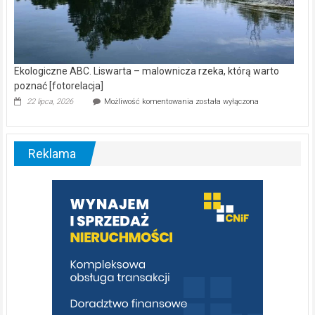
Ekologiczne ABC. Liswarta – malownicza rzeka, którą warto
poznać [fotorelacja]
Ekologiczne
22 lipca, 2026
Możliwość komentowania
została wyłączona
ABC.
Liswarta
–
malownicza
Reklama
rzeka,
którą
warto
poznać
[fotorelacja]