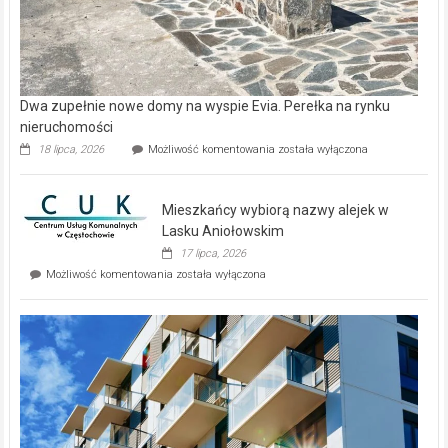
Dwa zupełnie nowe domy na wyspie Evia. Perełka na rynku
nieruchomości
Dwa
18 lipca, 2026
Możliwość komentowania
została wyłączona
zupełnie
nowe
domy
Mieszkańcy wybiorą nazwy alejek w
na
wyspie
Lasku Aniołowskim
Evia.
17 lipca, 2026
Perełka
Mieszkańcy
Możliwość komentowania
została wyłączona
na
wybiorą
rynku
nazwy
nieruchomości
alejek
w
Lasku
Aniołowskim