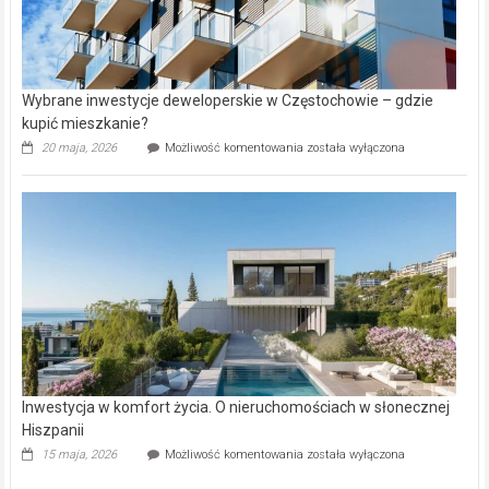
Wybrane inwestycje deweloperskie w Częstochowie – gdzie
kupić mieszkanie?
Wybrane
20 maja, 2026
Możliwość komentowania
została wyłączona
inwestycje
deweloperskie
w Częstochowie
–
gdzie
kupić
mieszkanie?
Inwestycja w komfort życia. O nieruchomościach w słonecznej
Hiszpanii
Inwestycja
15 maja, 2026
Możliwość komentowania
została wyłączona
w komfort
życia.