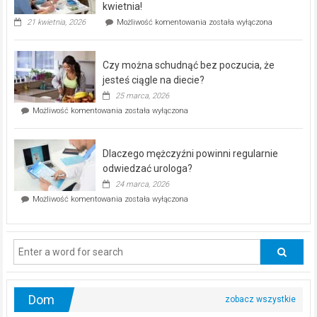
seniorów!
kwietnia!
„Zdrowie
21 kwietnia, 2026
Możliwość komentowania
została wyłączona
pod
kontrolą”
–
Czy można schudnąć bez poczucia, że
bezpłatna
akcja
jesteś ciągle na diecie?
profilaktyczna
25 marca, 2026
w
Czy
Możliwość komentowania
została wyłączona
Częstochowie
można
już
schudnąć
25
bez
kwietnia!
Dlaczego mężczyźni powinni regularnie
poczucia,
że
odwiedzać urologa?
jesteś
24 marca, 2026
ciągle
Dlaczego
Możliwość komentowania
została wyłączona
na
mężczyźni
diecie?
powinni
regularnie
odwiedzać
urologa?
Dom