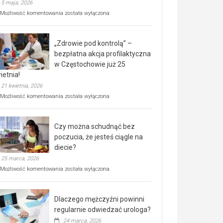
5 maja, 2026
Rusza
Możliwość komentowania
została wyłączona
miejski,
BEZPŁATNY
program
„Zdrowie pod kontrolą” –
rehabilitacji
dla
bezpłatna akcja profilaktyczna
seniorów!
w Częstochowie już 25
ietnia!
21 kwietnia, 2026
„Zdrowie
Możliwość komentowania
została wyłączona
pod
kontrolą”
–
Czy można schudnąć bez
bezpłatna
akcja
poczucia, że jesteś ciągle na
profilaktyczna
diecie?
w
25 marca, 2026
Częstochowie
już
Czy
Możliwość komentowania
została wyłączona
25
można
kwietnia!
schudnąć
bez
Dlaczego mężczyźni powinni
poczucia,
że
regularnie odwiedzać urologa?
jesteś
24 marca, 2026