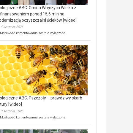
ologiczne ABC. Gmina Wręczyca Wielka z
finansowaniem ponad 15,6 mln na
dernizację oczyszczalni ścieków [wideo]
4 sierpnia, 2026
Ekologiczne
Możliwość komentowania
została wyłączona
ABC.
Gmina
Wręczyca
Wielka
z
dofinansowaniem
ponad
15,6
mln
na
modernizację
oczyszczalni
ścieków
ologiczne ABC. Pszczoły – prawdziwy skarb
[wideo]
tury [wideo]
3 sierpnia, 2026
Ekologiczne
Możliwość komentowania
została wyłączona
ABC.
Pszczoły
–