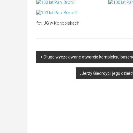
fot. UG w Konopiskach
Post
Długo wyczekiwane otwarcie kompleksu bas
navigation
„Jerzy Giedroyc i jego dzie