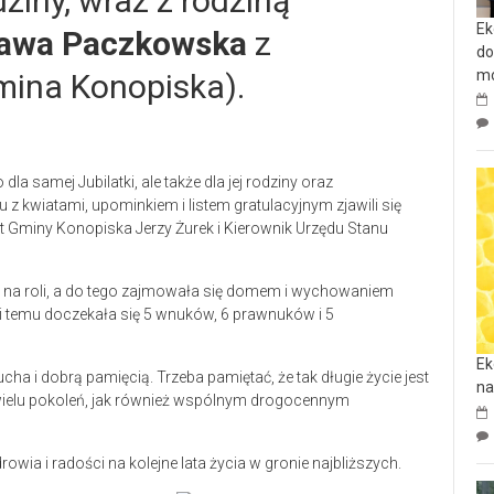
ziny, wraz z rodziną
Ek
ława Paczkowska
z
do
mo
gmina Konopiska).
dla samej Jubilatki, ale także dla jej rodziny oraz
 kwiatami, upominkiem i listem gratulacyjnym zjawili się
 Gminy Konopiska Jerzy Żurek i Kierownik Urzędu Stanu
a na roli, a do tego zajmowała się domem i wychowaniem
ęki temu doczekała się 5 wnuków, 6 prawnuków i 5
Ek
ha i dobrą pamięcią. Trzeba pamiętać, że tak długie życie jest
na
wielu pokoleń, jak również wspólnym drogocennym
wia i radości na kolejne lata życia w gronie najbliższych.