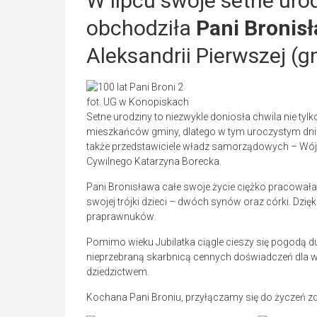
W lipcu swoje setne urod
obchodziła
Pani Bronis
Aleksandrii Pierwszej (
fot. UG w Konopiskach
Setne urodziny to niezwykle doniosła chwila nie tylko 
mieszkańców gminy, dlatego w tym uroczystym dniu z
także przedstawiciele władz samorządowych – Wójt
Cywilnego Katarzyna Borecka.
Pani Bronisława całe swoje życie ciężko pracował
swojej trójki dzieci – dwóch synów oraz córki. Dzi
praprawnuków.
Pomimo wieku Jubilatka ciągle cieszy się pogodą duc
nieprzebraną skarbnicą cennych doświadczeń dla 
dziedzictwem.
Kochana Pani Broniu, przyłączamy się do życzeń zdro