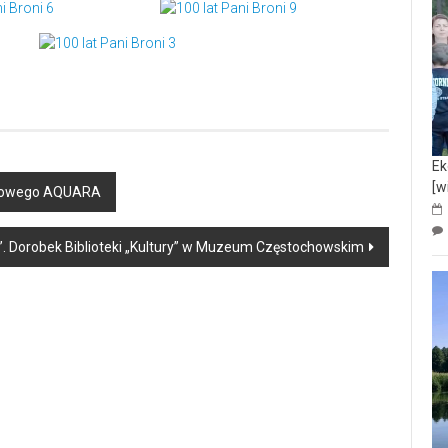
Ek
[w
enowego AQUARA
ło”. Dorobek Biblioteki „Kultury” w Muzeum Częstochowskim