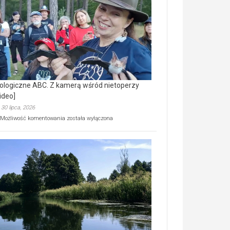
prawdziwy
skarb
natury
[wideo]
ologiczne ABC. Z kamerą wśród nietoperzy
ideo]
30 lipca, 2026
Ekologiczne
Możliwość komentowania
została wyłączona
ABC.
Z
kamerą
wśród
nietoperzy
[wideo]