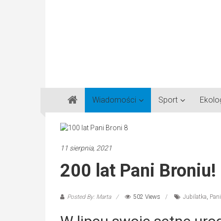
Gazeta
Wiadomości
Sport
Ekolo
Regionalna
Częstochowa,
Kłobuck,
Lubliniec,
11 sierpnia, 2021
Myszków
200 lat Pani Broniu!
Posted By: Marta
502 Views
Jubilatka
,
Pan