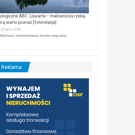
ologiczne ABC. Liswarta – malownicza rzeka,
órą warto poznać [fotorelacja]
22 lipca, 2026
Ekologiczne
Możliwość komentowania
została wyłączona
ABC.
Liswarta
–
malownicza
rzeka,
którą
Reklama
warto
poznać
[fotorelacja]