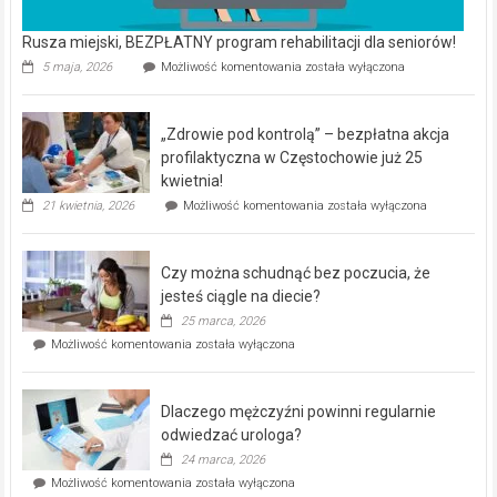
Rusza miejski, BEZPŁATNY program rehabilitacji dla seniorów!
Rusza
5 maja, 2026
Możliwość komentowania
została wyłączona
miejski,
BEZPŁATNY
program
„Zdrowie pod kontrolą” – bezpłatna akcja
rehabilitacji
dla
profilaktyczna w Częstochowie już 25
seniorów!
kwietnia!
„Zdrowie
21 kwietnia, 2026
Możliwość komentowania
została wyłączona
pod
kontrolą”
–
Czy można schudnąć bez poczucia, że
bezpłatna
akcja
jesteś ciągle na diecie?
profilaktyczna
25 marca, 2026
w
Czy
Możliwość komentowania
została wyłączona
Częstochowie
można
już
schudnąć
25
bez
kwietnia!
Dlaczego mężczyźni powinni regularnie
poczucia,
że
odwiedzać urologa?
jesteś
24 marca, 2026
ciągle
Dlaczego
Możliwość komentowania
została wyłączona
na