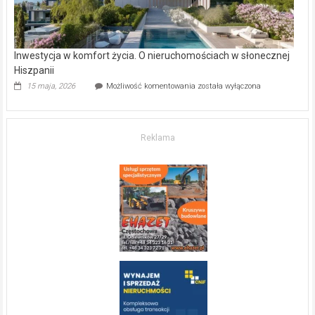
Inwestycja w komfort życia. O nieruchomościach w słonecznej
Hiszpanii
Inwestycja
15 maja, 2026
Możliwość komentowania
została wyłączona
w komfort
życia.
O nieruchomościach
w słonecznej
Reklama
Hiszpanii