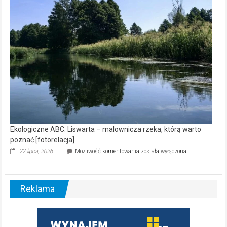
nietoperzy
[wideo]
Ekologiczne ABC. Liswarta – malownicza rzeka, którą warto
poznać [fotorelacja]
Ekologiczne
22 lipca, 2026
Możliwość komentowania
została wyłączona
ABC.
Liswarta
–
malownicza
Reklama
rzeka,
którą
warto
poznać
[fotorelacja]