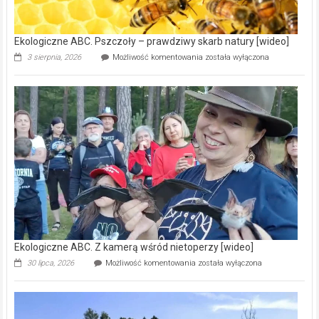
[wideo]
Ekologiczne ABC. Pszczoły – prawdziwy skarb natury [wideo]
Ekologiczne
3 sierpnia, 2026
Możliwość komentowania
została wyłączona
ABC.
Pszczoły
–
prawdziwy
skarb
natury
[wideo]
Ekologiczne ABC. Z kamerą wśród nietoperzy [wideo]
Ekologiczne
30 lipca, 2026
Możliwość komentowania
została wyłączona
ABC.
Z
kamerą
wśród