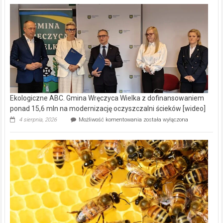
Ekologiczne ABC. Gmina Wręczyca Wielka z dofinansowaniem
ponad 15,6 mln na modernizację oczyszczalni ścieków [wideo]
Ekologiczne
4 sierpnia, 2026
Możliwość komentowania
została wyłączona
ABC.
Gmina
Wręczyca
Wielka
z
dofinansowaniem
ponad
15,6
mln
na
modernizację
oczyszczalni
ścieków