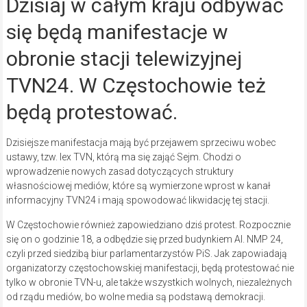
Dzisiaj w całym kraju odbywać
się będą manifestacje w
obronie stacji telewizyjnej
TVN24. W Częstochowie też
będą protestować.
Dzisiejsze manifestacja mają być przejawem sprzeciwu wobec
ustawy, tzw. lex TVN, którą ma się zająć Sejm. Chodzi o
wprowadzenie nowych zasad dotyczących struktury
własnościowej mediów, które są wymierzone wprost w kanał
informacyjny TVN24 i mają spowodować likwidację tej stacji.
W Częstochowie również zapowiedziano dziś protest. Rozpocznie
się on o godzinie 18, a odbędzie się przed budynkiem Al. NMP 24,
czyli przed siedzibą biur parlamentarzystów PiS. Jak zapowiadają
organizatorzy częstochowskiej manifestacji, będą protestować nie
tylko w obronie TVN-u, ale także wszystkich wolnych, niezależnych
od rządu mediów, bo wolne media są podstawą demokracji.