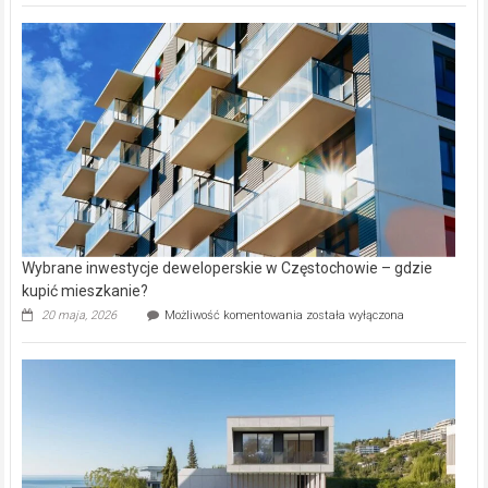
nazwy
nieruchomości
alejek
w
Lasku
Aniołowskim
Wybrane inwestycje deweloperskie w Częstochowie – gdzie
kupić mieszkanie?
Wybrane
20 maja, 2026
Możliwość komentowania
została wyłączona
inwestycje
deweloperskie
w Częstochowie
–
gdzie
kupić
mieszkanie?