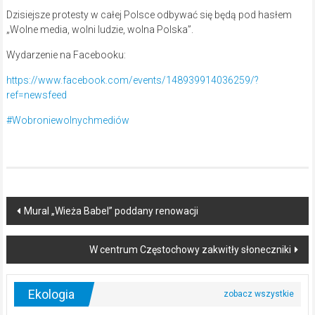
Dzisiejsze protesty w całej Polsce odbywać się będą pod hasłem
„Wolne media, wolni ludzie, wolna Polska”.
Wydarzenie na Facebooku:
https://www.facebook.com/events/148939914036259/?
ref=newsfeed
#Wobroniewolnychmediów
Post
Mural „Wieża Babel” poddany renowacji
navigation
W centrum Częstochowy zakwitły słoneczniki
Ekologia