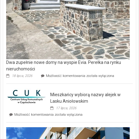
Dwa zupełnie nowe domy na wyspie Evia. Perełka na rynku
nieruchomości
Dwa
18 lipca, 2026
Możliwość komentowania
została wyłączona
zupełnie
nowe
domy
Mieszkańcy wybiorą nazwy alejek w
na
wyspie
Lasku Aniołowskim
Evia.
17 lipca, 2026
Perełka
Mieszkańcy
Możliwość komentowania
została wyłączona
na
wybiorą
rynku
nazwy
nieruchomości
alejek
w