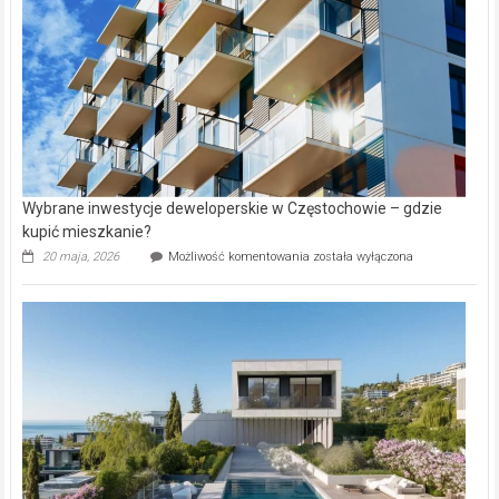
Lasku
Aniołowskim
Wybrane inwestycje deweloperskie w Częstochowie – gdzie
kupić mieszkanie?
Wybrane
20 maja, 2026
Możliwość komentowania
została wyłączona
inwestycje
deweloperskie
w Częstochowie
–
gdzie
kupić
mieszkanie?