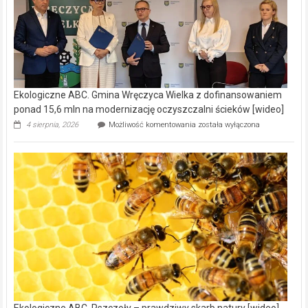
Ekologiczne ABC. Gmina Wręczyca Wielka z dofinansowaniem
ponad 15,6 mln na modernizację oczyszczalni ścieków [wideo]
Ekologiczne
4 sierpnia, 2026
Możliwość komentowania
została wyłączona
ABC.
Gmina
Wręczyca
Wielka
z
dofinansowaniem
ponad
15,6
mln
na
modernizację
oczyszczalni
ścieków
[wideo]
Ekologiczne ABC. Pszczoły – prawdziwy skarb natury [wideo]