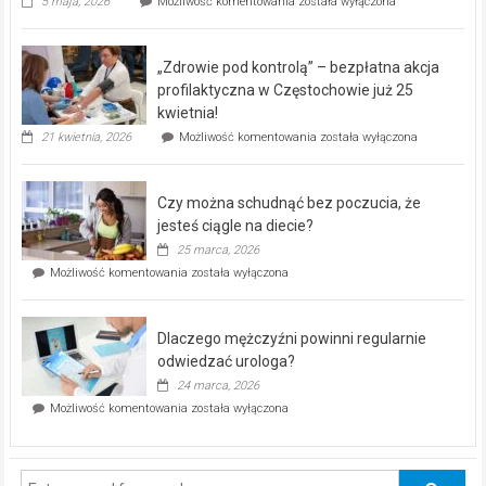
Rusza
5 maja, 2026
Możliwość komentowania
została wyłączona
miejski,
BEZPŁATNY
program
„Zdrowie pod kontrolą” – bezpłatna akcja
rehabilitacji
dla
profilaktyczna w Częstochowie już 25
seniorów!
kwietnia!
„Zdrowie
21 kwietnia, 2026
Możliwość komentowania
została wyłączona
pod
kontrolą”
–
Czy można schudnąć bez poczucia, że
bezpłatna
akcja
jesteś ciągle na diecie?
profilaktyczna
25 marca, 2026
w
Czy
Możliwość komentowania
została wyłączona
Częstochowie
można
już
schudnąć
25
bez
kwietnia!
Dlaczego mężczyźni powinni regularnie
poczucia,
że
odwiedzać urologa?
jesteś
24 marca, 2026
ciągle
Dlaczego
Możliwość komentowania
została wyłączona
na
mężczyźni
diecie?
powinni
regularnie
odwiedzać