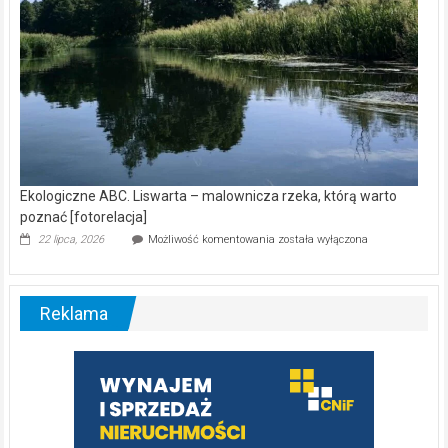
Ekologiczne ABC. Liswarta – malownicza rzeka, którą warto
poznać [fotorelacja]
Ekologiczne
22 lipca, 2026
Możliwość komentowania
została wyłączona
ABC.
Liswarta
–
malownicza
Reklama
rzeka,
którą
warto
poznać
[fotorelacja]