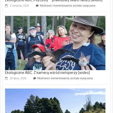
Ekologiczne
3 sierpnia, 2026
Możliwość komentowania
została wyłączona
ABC.
Pszczoły
–
prawdziwy
skarb
natury
[wideo]
Ekologiczne ABC. Z kamerą wśród nietoperzy [wideo]
Ekologiczne
30 lipca, 2026
Możliwość komentowania
została wyłączona
ABC.
Z
kamerą
wśród
nietoperzy
[wideo]