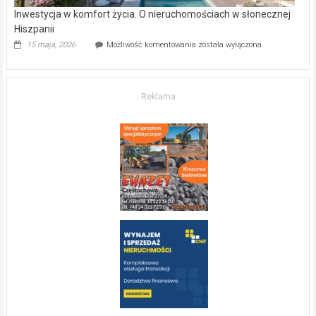
Inwestycja w komfort życia. O nieruchomościach w słonecznej
Hiszpanii
Inwestycja
15 maja, 2026
Możliwość komentowania
została wyłączona
w komfort
życia.
O nieruchomościach
w słonecznej
Reklama
Hiszpanii