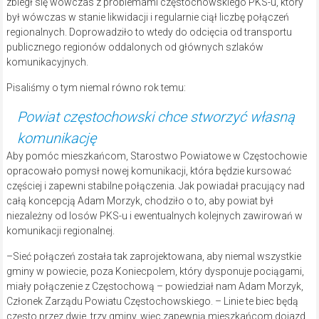
zbiegł się wówczas z problemami częstochowskiego PKS-u, który
był wówczas w stanie likwidacji i regularnie ciął liczbę połączeń
regionalnych. Doprowadziło to wtedy do odcięcia od transportu
publicznego regionów oddalonych od głównych szlaków
komunikacyjnych.
Pisaliśmy o tym niemal równo rok temu:
Powiat częstochowski chce stworzyć własną
komunikację
Aby pomóc mieszkańcom, Starostwo Powiatowe w Częstochowie
opracowało pomysł nowej komunikacji, która będzie kursować
częściej i zapewni stabilne połączenia. Jak powiadał pracujący nad
całą koncepcją Adam Morzyk, chodziło o to, aby powiat był
niezależny od losów PKS-u i ewentualnych kolejnych zawirowań w
komunikacji regionalnej.
–Sieć połączeń została tak zaprojektowana, aby niemal wszystkie
gminy w powiecie, poza Koniecpolem, który dysponuje pociągami,
miały połączenie z Częstochową – powiedział nam Adam Morzyk,
Członek Zarządu Powiatu Częstochowskiego. – Linie te biec będą
często przez dwie, trzy gminy, więc zapewnią mieszkańcom dojazd