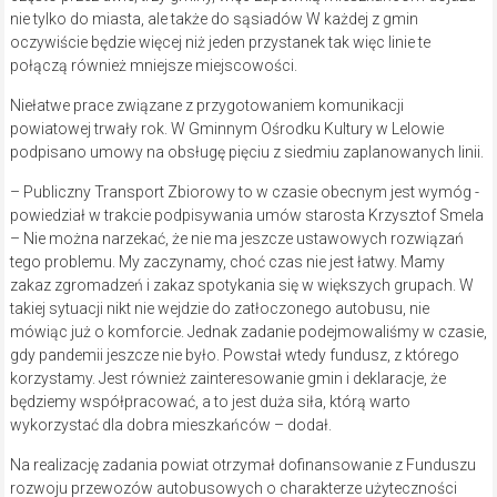
nie tylko do miasta, ale także do sąsiadów W każdej z gmin
oczywiście będzie więcej niż jeden przystanek tak więc linie te
połączą również mniejsze miejscowości.
Niełatwe prace związane z przygotowaniem komunikacji
powiatowej trwały rok. W Gminnym Ośrodku Kultury w Lelowie
podpisano umowy na obsługę pięciu z siedmiu zaplanowanych linii.
– Publiczny Transport Zbiorowy to w czasie obecnym jest wymóg ­
powiedział w trakcie podpisywania umów starosta Krzysztof Smela
– Nie można narzekać, że nie ma jeszcze ustawowych rozwiązań
tego problemu. My zaczynamy, choć czas nie jest łatwy. Mamy
zakaz zgromadzeń i zakaz spotykania się w większych grupach. W
takiej sytuacji nikt nie wejdzie do zatłoczonego autobusu, nie
mówiąc już o komforcie. Jednak zadanie podejmowaliśmy w czasie,
gdy pandemii jeszcze nie było. Powstał wtedy fundusz, z którego
korzystamy. Jest również zainteresowanie gmin i deklaracje, że
będziemy współpracować, a to jest duża siła, którą warto
wykorzystać dla dobra mieszkańców – dodał.
Na realizację zadania powiat otrzymał dofinansowanie z Funduszu
rozwoju przewozów autobusowych o charakterze użyteczności