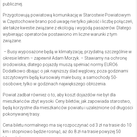
publicznej.
Przygotowują powiatową komunikację w Starostwie Powiatowym
w Częstochowie brano pod uwagę nie tylko jakość i liczbę połączeń,
ale także kwestie związane z ekologią i wygodą pasażerów. Dlatego
wybierając operatorów postawiono im liczne warunki z tym
związane.
– Busy wyposażone będą w klimatyzację, przydatną szczególnie w
okresie letnim – zapewnił Adam Morzyk. – Stawiamy na ochronę
środowiska, dlatego pojazdy muszą spełniać normy EURO6.
Dodatkowo dbając o jak najniższy ślad węglowy, poza godzinami
szczytowymi będą kursowały małe busy, a samochody 50-
osobowe, tylko w godzinach największego obłożenia.
Powiat zadbał również o to, aby koszt dojazdów nie był dla
mieszkańców zbyt wysoki. Ceny biletów, jak zapowiada starostwo,
będą korzystne dla mieszkańców powiatu i uzależnione od długości
pokonywanej trasy.
Cena biletu normalnego ma się rozpoczynać od 3 zł na trasie do 10
km i stopniowo będzie rosnąć, aż do 8 zł na trasie powyżej 50