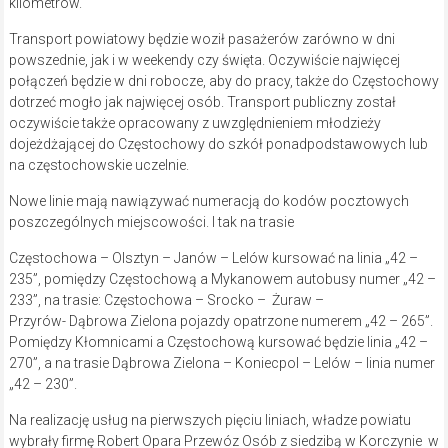
kilometrów.
Transport powiatowy będzie woził pasażerów zarówno w dni
powszednie, jak i w weekendy czy święta. Oczywiście najwięcej
połączeń będzie w dni robocze, aby do pracy, także do Częstochowy
dotrzeć mogło jak najwięcej osób. Transport publiczny został
oczywiście także opracowany z uwzględnieniem młodzieży
dojeżdżającej do Częstochowy do szkół ponadpodstawowych lub
na częstochowskie uczelnie.
Nowe linie mają nawiązywać numeracją do kodów pocztowych
poszczególnych miejscowości. I tak na trasie
Częstochowa – Olsztyn – Janów – Lelów kursować na linia „42 –
235”, pomiędzy Częstochową a Mykanowem autobusy numer „42 –
233”, na trasie: Częstochowa – Srocko – Żuraw –
Przyrów- Dąbrowa Zielona pojazdy opatrzone numerem „42 – 265”.
Pomiędzy Kłomnicami a Częstochową kursować będzie linia „42 –
270”, a na trasie Dąbrowa Zielona – Koniecpol – Lelów – linia numer
„42 – 230”.
Na realizację usług na pierwszych pięciu liniach, władze powiatu
wybrały firmę Robert Opara Przewóz Osób z siedzibą w Korczynie w