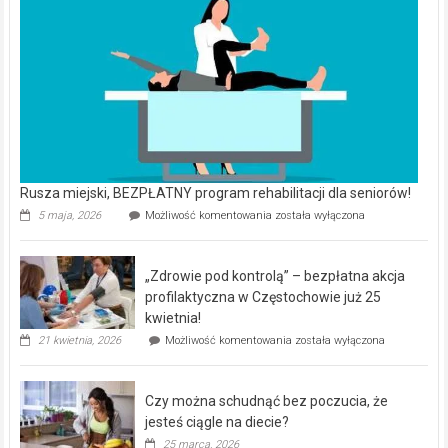
Rusza miejski, BEZPŁATNY program rehabilitacji dla seniorów!
Rusza
5 maja, 2026
Możliwość komentowania
została wyłączona
miejski,
BEZPŁATNY
program
„Zdrowie pod kontrolą” – bezpłatna akcja
rehabilitacji
dla
profilaktyczna w Częstochowie już 25
seniorów!
kwietnia!
„Zdrowie
21 kwietnia, 2026
Możliwość komentowania
została wyłączona
pod
kontrolą”
–
Czy można schudnąć bez poczucia, że
bezpłatna
akcja
jesteś ciągle na diecie?
profilaktyczna
25 marca, 2026