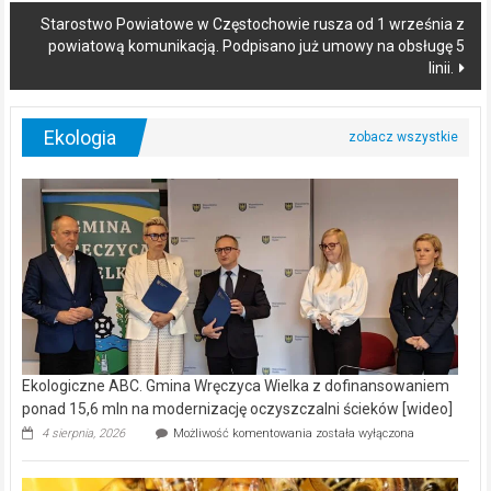
Starostwo Powiatowe w Częstochowie rusza od 1 września z
powiatową komunikacją. Podpisano już umowy na obsługę 5
linii.
Ekologia
Ekologiczne ABC. Gmina Wręczyca Wielka z dofinansowaniem
ponad 15,6 mln na modernizację oczyszczalni ścieków [wideo]
Ekologiczne
4 sierpnia, 2026
Możliwość komentowania
została wyłączona
ABC.
Gmina
Wręczyca