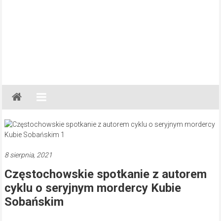
Gazeta
Regionalna
Częstochowa,
Kłobuck,
Lubliniec,
8 sierpnia, 2021
Myszków
Częstochowskie spotkanie z autorem
cyklu o seryjnym mordercy Kubie
Sobańskim