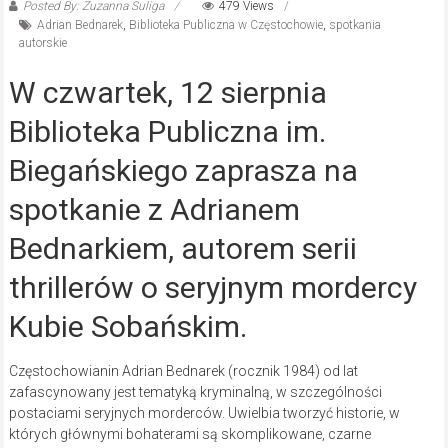
Posted By: Zuzanna Suliga
479 Views
Adrian Bednarek
,
Biblioteka Publiczna w Częstochowie
,
spotkania
autorskie
W czwartek, 12 sierpnia
Biblioteka Publiczna im.
Biegańskiego zaprasza na
spotkanie z Adrianem
Bednarkiem, autorem serii
thrillerów o seryjnym mordercy
Kubie Sobańskim.
Częstochowianin Adrian Bednarek (rocznik 1984) od lat
zafascynowany jest tematyką kryminalną, w szczególności
postaciami seryjnych morderców. Uwielbia tworzyć historie, w
których głównymi bohaterami są skomplikowane, czarne