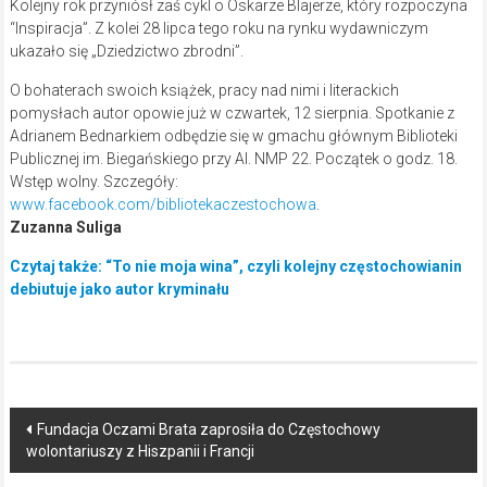
Kolejny rok przyniósł zaś cykl o Oskarze Blajerze, który rozpoczyna
“Inspiracja”. Z kolei 28 lipca tego roku na rynku wydawniczym
ukazało się „Dziedzictwo zbrodni”.
O bohaterach swoich książek, pracy nad nimi i literackich
pomysłach autor opowie już w czwartek, 12 sierpnia. Spotkanie z
Adrianem Bednarkiem odbędzie się w gmachu głównym Biblioteki
Publicznej im. Biegańskiego przy Al. NMP 22. Początek o godz. 18.
Wstęp wolny. Szczegóły:
www.facebook.com/bibliotekaczestochowa
.
Zuzanna Suliga
Czytaj także: “To nie moja wina”, czyli kolejny częstochowianin
debiutuje jako autor kryminału
Post
Fundacja Oczami Brata zaprosiła do Częstochowy
wolontariuszy z Hiszpanii i Francji
navigation