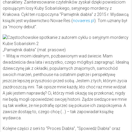
charaktery. Zainteresowanie czytelników zyskał dzięki powieściom
opisującym losy Kuby Sobańskiego, seryjnego mordercy z
Krakowa. Cykl ten rozpoczyna “Pamiętnik diabła” z 2015 r. Wydawcą
książki jest wydawnictwo Novae Res (
novaeres.pl
). Tom uznany był
za “mocny debiut”.
„Pamiętnik diabła” (mat. prasowe)
– Witaj w moim idealnym, pozbawionym wad świecie. Mam
dwadzieścia dwa lata i wszystko, czego mógłbyś zapragnąć. Idealną
dziewczynę jak z okładki, popularnych znajomych, samochód
swoich marzeń, penthouse na ostatnim piętrze i perspektywę
jeszcze lepszej przyszłości przed sobą. Jestem z tych, którym życia
zazdroszczą inni. Tak opisze mnie każdy, kto choć raz mnie widział.
A jaki jestem naprawdę? Ci, którzy mieli okazję się przekonać, nigdy
nie będą mogli opowiedzieć swojej historii. Żądze siedzące we mnie
są tak wielkie, że nie potrafię oprzeć się pokusie ich zaspokojenia. A
zawsze dostaję to, czego chcę (…) – tak zapowiadał książkę
wydawca.
Kolejne części z serii to “Proces Diabła”, “Spowiedź Diabła” oraz