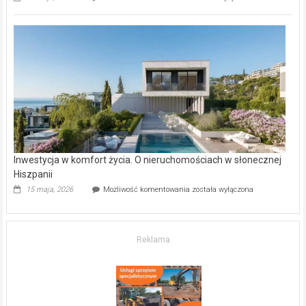
inwestycje
deweloperskie
w Częstochowie
–
gdzie
kupić
mieszkanie?
Inwestycja w komfort życia. O nieruchomościach w słonecznej
Hiszpanii
Inwestycja
15 maja, 2026
Możliwość komentowania
została wyłączona
w komfort
życia.
O nieruchomościach
w słonecznej
Reklama
Hiszpanii