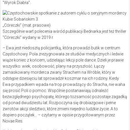
“Wyrok Diabła”.
„Córeczki” (mat. prasowe)
Szczególnie wart polecenia wśród publikacji Bednarka jest też thriller
“Córeczki” wydany w 2019 r.
– Ewa jest niedoszłą policjantką, która prowadzi butik w centrum
Częstochowy. Pola zrezygnowała ze studiów medycznych i ledwie
wiąże koniec z końcem, udzielając lekcji pole dance. Dzieli je prawie
wszystko: wiek, osobowość, plany na przyszłość. Łączy
zamaskowany morderca zwany Strachem na Wróble, który w
odstępie dziesięciu lat sprowadził koszmar na ich rodziny. Kiedy
Ewa przypadkiem wpada na trop prowadzący do Stracha, nie waha
się prosić Poli o pomoc. Wspólnie postanawiają odnaleźć
bezwzględnego psychopatę, którego tożsamość pozostaje zagadką
od ponad dwudziestu lat. Rozpoczyna się drobiazgowe i pełne
zwrotów akcji śledztwo, które zmieni niejedno ludzkie życie. A to
dopiero początek… – czytamy w opisie przygotowanym przez
Novae Res.