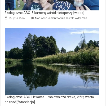
Ekologiczne ABC. Z kamerą wśród nietoperzy [wideo]
Ekologiczne
30 lipca, 2026
Możliwość komentowania
została wyłączona
ABC.
Z
kamerą
wśród
nietoperzy
[wideo]
Ekologiczne ABC. Liswarta – malownicza rzeka, którą warto
poznać [fotorelacja]