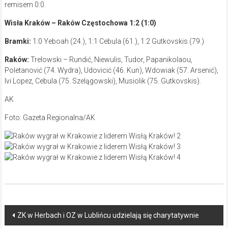
remisem 0:0.
Wisła Kraków – Raków Częstochowa 1:2 (1:0)
Bramki:
1:0 Yeboah (24.), 1:1 Cebula (61.), 1:2 Gutkovskis (79.)
Raków:
Trelowski – Rundić, Niewulis, Tudor, Papanikolaou,
Poletanović (74. Wydra), Udovicić (46. Kun), Wdowiak (57. Arsenić),
Ivi Lopez, Cebula (75. Szelągowski), Musiolik (75. Gutkovskis).
AK
Foto: Gazeta Regionalna/AK
Post
ZK w Herbach i OZ w Lublińcu udzielają się charytatywnie