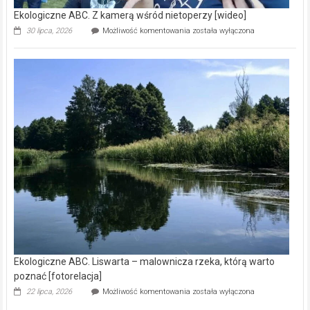
Ekologiczne ABC. Z kamerą wśród nietoperzy [wideo]
Ekologiczne
30 lipca, 2026
Możliwość komentowania
została wyłączona
ABC.
Z
kamerą
wśród
nietoperzy
[wideo]
Ekologiczne ABC. Liswarta – malownicza rzeka, którą warto
poznać [fotorelacja]
Ekologiczne
22 lipca, 2026
Możliwość komentowania
została wyłączona
ABC.