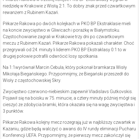
niedzielę w Krakowie z Wisłą 2:1. To dobry znak przed czwartkowym
rewanżem z Rubinem Kazań.
Piłkarze Rakowa po dwóch kolejkach w PKO BP Ekstraklasie mieli
na koncie zwycięstwo w Gliwicach i porażkę w Białymstoku.
Częstochowianie zagrali w Krakowie trzy dni po czwartkowym
meczu z Rubinem Kazań. Piłkarze Rakowa pokazali charakter. Choć
przegrywali od 24. minuty li liderem PKO BP Ekstraklasy 0:1 to w
drugiej połowie potrafili odwrócić losy spotkania.
Na 1:1wyrównał Marcin Cebula, który pokonał bramkarza Wisły
Mikołaja Biegańskiego. Przypomnijmy, że Biegański przeszedł do
Wisły z częstochowskiej Skry.
Zwycięstwo czerwono-niebieskim zapewnił Vladislavs Gutkovskis.
Pojawił się na boisku w 75. minucie, a cztery minuty później mógł się
cieszyć ze zdobycia bramki, która okazała się na wagę zwycięstwa i
3 punktów.
Piłkarze Rakowa kolejny mecz rozegrają już w najbliższy czwartek w
Kazaniu, gdzie będą walczyć o awans do IV rundy eliminacji Pucharu
Konferencji UEFA. Przypomnijmy, że pierwszy mecz zakończył się