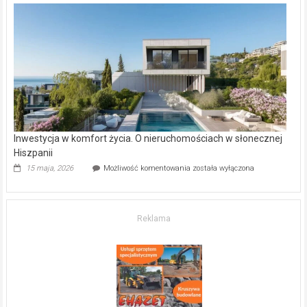
w Częstochowie
–
gdzie
kupić
mieszkanie?
Inwestycja w komfort życia. O nieruchomościach w słonecznej
Hiszpanii
Inwestycja
15 maja, 2026
Możliwość komentowania
została wyłączona
w komfort
życia.
O nieruchomościach
w słonecznej
Reklama
Hiszpanii