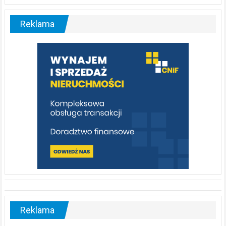
Liswarta
–
malownicza
Reklama
rzeka,
którą
warto
poznać
[fotorelacja]
Reklama