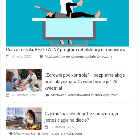
Rusza miejski, BEZPŁATNY program rehabilitacji dla seniorów!
Rusza
5 maja, 2026
Możliwość komentowania
została wyłączona
miejski,
BEZPŁATNY
program
„Zdrowie pod kontrolą” – bezpłatna akcja
rehabilitacji
dla
profilaktyczna w Częstochowie już 25
seniorów!
kwietnia!
„Zdrowie
21 kwietnia, 2026
Możliwość komentowania
została wyłączona
pod
kontrolą”
–
Czy można schudnąć bez poczucia, że
bezpłatna
akcja
jesteś ciągle na diecie?
profilaktyczna
25 marca, 2026
w
Czy
Możliwość komentowania
została wyłączona
Częstochowie