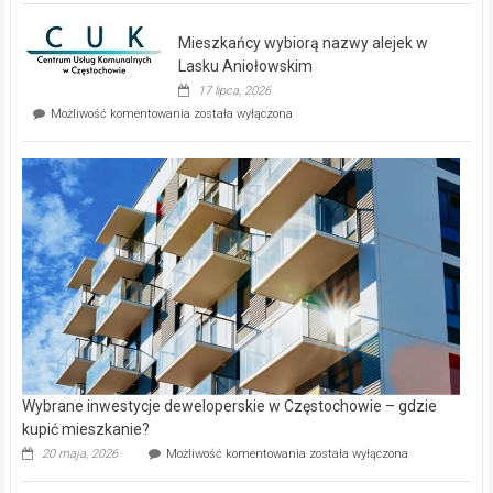
nowe
domy
Mieszkańcy wybiorą nazwy alejek w
na
wyspie
Lasku Aniołowskim
Evia.
17 lipca, 2026
Perełka
Mieszkańcy
Możliwość komentowania
została wyłączona
na
wybiorą
rynku
nazwy
nieruchomości
alejek
w
Lasku
Aniołowskim
Wybrane inwestycje deweloperskie w Częstochowie – gdzie
kupić mieszkanie?
Wybrane
20 maja, 2026
Możliwość komentowania
została wyłączona
inwestycje
deweloperskie