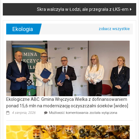
navigation
Skra walczyła w Łodzi, ale przegrała z ŁKS-em
Ekologia
Ekologiczne ABC. Gmina Wręczyca Wielka z dofinansowaniem
ponad 15,6 mln na modernizację oczyszczalni ścieków [wideo]
Ekologiczne
4 sierpnia, 2026
Możliwość komentowania
została wyłączona
ABC.
Gmina
Wręczyca
Wielka
z