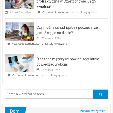
dla
profilaktyczna w Częstochowie już 25
seniorów!
kwietnia!
„Zdrowie
21 kwietnia, 2026
Możliwość komentowania
została wyłączona
pod
kontrolą”
–
Czy można schudnąć bez poczucia, że
bezpłatna
akcja
jesteś ciągle na diecie?
profilaktyczna
25 marca, 2026
w
Czy
Możliwość komentowania
została wyłączona
Częstochowie
można
już
schudnąć
25
bez
kwietnia!
Dlaczego mężczyźni powinni regularnie
poczucia,
że
odwiedzać urologa?
jesteś
24 marca, 2026
ciągle
Dlaczego
Możliwość komentowania
została wyłączona
na
mężczyźni
diecie?
powinni
regularnie
odwiedzać
urologa?
Dom