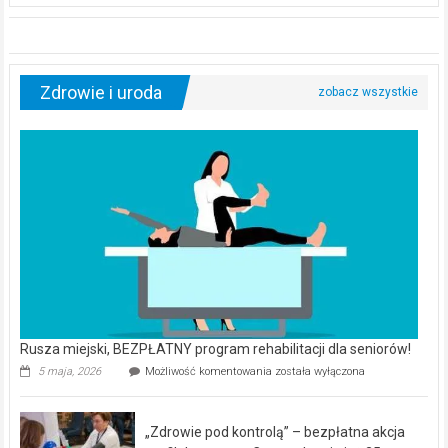
Zdrowie i uroda
Rusza miejski, BEZPŁATNY program rehabilitacji dla seniorów!
Rusza
5 maja, 2026
Możliwość komentowania
została wyłączona
miejski,
BEZPŁATNY
program
„Zdrowie pod kontrolą” – bezpłatna akcja
rehabilitacji