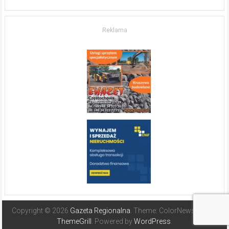
w komfort
życia.
O nieruchomościach
w słonecznej
Reklama
Hiszpanii
Copyright © 2026
Gazeta Regionalna
. Theme: ColorNews Pro by
ThemeGrill
. Powered by
WordPress
.