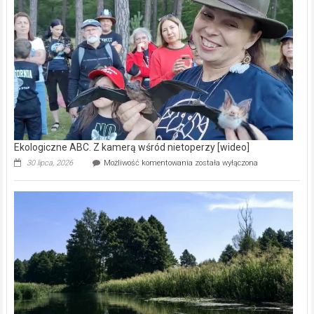
prawdziwy
skarb
natury
[wideo]
Ekologiczne ABC. Z kamerą wśród nietoperzy [wideo]
Ekologiczne
30 lipca, 2026
Możliwość komentowania
została wyłączona
ABC.
Z
kamerą
wśród
nietoperzy
[wideo]