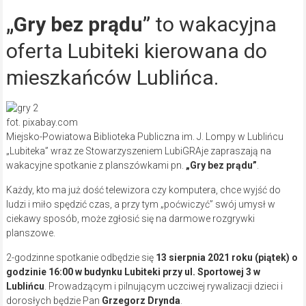
„Gry bez prądu”
to wakacyjna
oferta Lubiteki kierowana do
mieszkańców Lublińca.
fot. pixabay.com
Miejsko-Powiatowa Biblioteka Publiczna im. J. Lompy w Lublińcu
„Lubiteka” wraz ze Stowarzyszeniem LubiGRAje zapraszają na
wakacyjne spotkanie z planszówkami pn.
„Gry bez prądu”
.
Każdy, kto ma już dość telewizora czy komputera, chce wyjść do
ludzi i miło spędzić czas, a przy tym „poćwiczyć” swój umysł w
ciekawy sposób, może zgłosić się na darmowe rozgrywki
planszowe.
2-godzinne spotkanie odbędzie się
13 sierpnia 2021 roku (piątek) o
godzinie 16:00 w budynku Lubiteki przy ul. Sportowej 3 w
Lublińcu
. Prowadzącym i pilnującym uczciwej rywalizacji dzieci i
dorosłych będzie Pan
Grzegorz Drynda
.