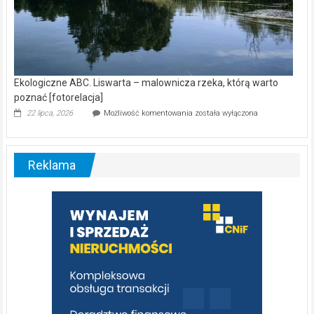
Ekologiczne ABC. Liswarta – malownicza rzeka, którą warto
poznać [fotorelacja]
Ekologiczne
22 lipca, 2026
Możliwość komentowania
została wyłączona
ABC.
Liswarta
–
malownicza
Reklama
rzeka,
którą
warto
poznać
[fotorelacja]