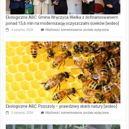
Ekologiczne ABC. Gmina Wręczyca Wielka z dofinansowaniem
ponad 15,6 mln na modernizację oczyszczalni ścieków [wideo]
Ekologiczne
4 sierpnia, 2026
Możliwość komentowania
została wyłączona
ABC.
Gmina
Wręczyca
Wielka
z
dofinansowaniem
ponad
15,6
mln
na
modernizację
oczyszczalni
ścieków
[wideo]
Ekologiczne ABC. Pszczoły – prawdziwy skarb natury [wideo]
Ekologiczne
3 sierpnia, 2026
Możliwość komentowania
została wyłączona
ABC.
Pszczoły
–