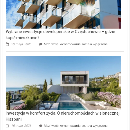
Wybrane inwestycje deweloperskie w Częstochowie – gdzie
kupić mieszkanie?
Wybrane
20 maja, 2026
Możliwość komentowania
została wyłączona
inwestycje
deweloperskie
w Częstochowie
–
gdzie
kupić
mieszkanie?
Inwestycja w komfort życia. O nieruchomościach w słonecznej
Hiszpanii
Inwestycja
15 maja, 2026
Możliwość komentowania
została wyłączona