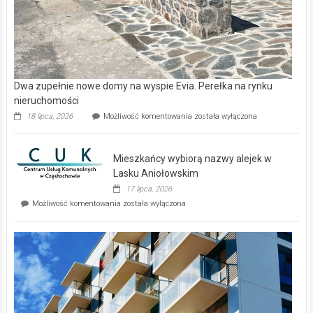
Dwa zupełnie nowe domy na wyspie Evia. Perełka na rynku
nieruchomości
Dwa
18 lipca, 2026
Możliwość komentowania
została wyłączona
zupełnie
nowe
domy
Mieszkańcy wybiorą nazwy alejek w
na
wyspie
Lasku Aniołowskim
Evia.
17 lipca, 2026
Perełka
Mieszkańcy
Możliwość komentowania
została wyłączona
na
wybiorą
rynku
nazwy
nieruchomości
alejek
w
Lasku
Aniołowskim