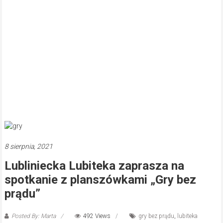
8 sierpnia, 2021
Lubliniecka Lubiteka zaprasza na
spotkanie z planszówkami „Gry bez
prądu”
Posted By: Marta
492 Views
gry bez prądu
,
lubiteka