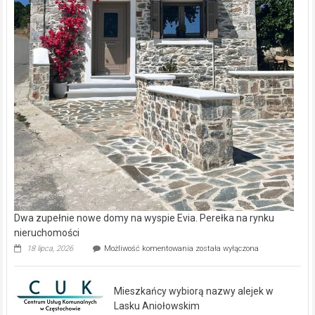
Dwa zupełnie nowe domy na wyspie Evia. Perełka na rynku
nieruchomości
Dwa
18 lipca, 2026
Możliwość komentowania
została wyłączona
zupełnie
nowe
domy
Mieszkańcy wybiorą nazwy alejek w
na
wyspie
Lasku Aniołowskim