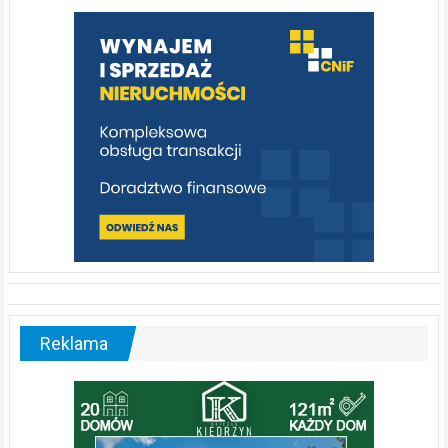
warto
poznać
[fotorelacja]
Reklama