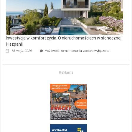
mieszkanie?
Inwestycja w komfort życia. O nieruchomościach w słonecznej
Hiszpanii
Inwestycja
15 maja, 2026
Możliwość komentowania
została wyłączona
w komfort
życia.
O nieruchomościach
w słonecznej
Reklama
Hiszpanii