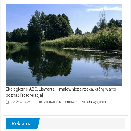
Z
kamerą
wśród
nietoperzy
[wideo]
Ekologiczne ABC. Liswarta – malownicza rzeka, którą warto
poznać [fotorelacja]
Ekologiczne
22 lipca, 2026
Możliwość komentowania
została wyłączona
ABC.
Liswarta
–
malownicza
Reklama
rzeka,
którą