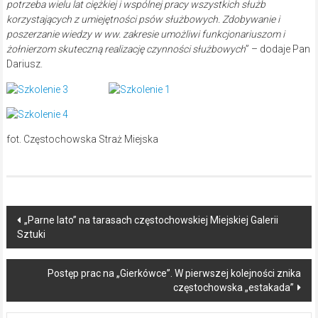
potrzeba wielu lat ciężkiej i wspólnej pracy wszystkich służb
korzystających z umiejętności psów służbowych. Zdobywanie i
poszerzanie wiedzy w ww. zakresie umożliwi funkcjonariuszom i
żołnierzom skuteczną realizację czynności służbowych
” – dodaje Pan
Dariusz.
fot. Częstochowska Straż Miejska
Post
„Parne lato” na tarasach częstochowskiej Miejskiej Galerii
Sztuki
navigation
Postęp prac na „Gierkówce”. W pierwszej kolejności znika
częstochowska „estakada”