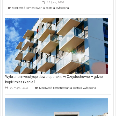
Evia.
17 lipca, 2026
Perełka
Mieszkańcy
Możliwość komentowania
została wyłączona
na
wybiorą
rynku
nazwy
nieruchomości
alejek
w
Lasku
Aniołowskim
Wybrane inwestycje deweloperskie w Częstochowie – gdzie
kupić mieszkanie?
Wybrane
20 maja, 2026
Możliwość komentowania
została wyłączona
inwestycje
deweloperskie
w Częstochowie
–
gdzie
kupić