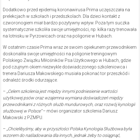
Dodatkowo przed epidemią koronawirusa Prima uczęszczała na
prelekcjach w szkołach i przedszkolach. Dla dzieci kontakt z
czworonogiem miał bardzo pozytywny wpływ. Poza tym suczka
systematycznie szkoliła swoje umiejętności, np. kilka razy trenowała
na lotnisku w Pyrzowicach oraz na poligonie w Hubach.
W ostatnim czasie Prima wraz ze swoim opiekunem przewodnikiem
doskonaliła swoje umiejętności na poligonie treningowym
Polskiego Związku Miłośników Psa Użytkowego w Hubach, gdzie
pod czujnym okiem niezwykle doświadczonego szkoleniowca i
trenera Dariusza Makowskiego musiała pokonać tor przeszkód i
odnaleźć środki odurzające.
–
„Celem szkolenia jest między innymi podniesienie wartości
użytkowej psów oraz wzajemna wymiana doświadczeń między
przewodnikami z różnych służb mundurowych, oraz rozwój kynologii
służbowej w Polsce”
– mówi organizator szkolenia Dariusz
Makowski z PZMPU.
–
„Chcielibyśmy, aby w przyszłości Polska Kynologia Służbowa była
wzorem do naśladowania dla innych, jednak żeby to osiągnąć,