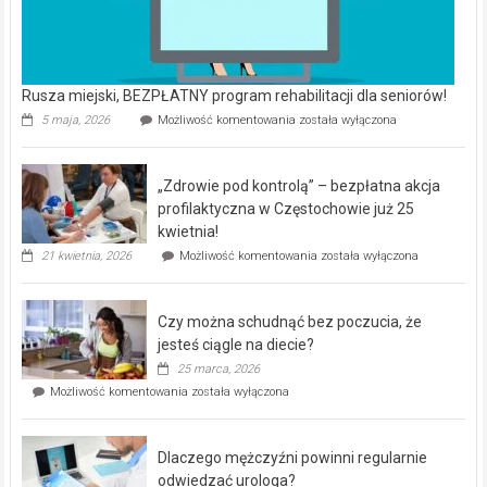
Rusza miejski, BEZPŁATNY program rehabilitacji dla seniorów!
Rusza
5 maja, 2026
Możliwość komentowania
została wyłączona
miejski,
BEZPŁATNY
program
„Zdrowie pod kontrolą” – bezpłatna akcja
rehabilitacji
dla
profilaktyczna w Częstochowie już 25
seniorów!
kwietnia!
„Zdrowie
21 kwietnia, 2026
Możliwość komentowania
została wyłączona
pod
kontrolą”
–
Czy można schudnąć bez poczucia, że
bezpłatna
akcja
jesteś ciągle na diecie?
profilaktyczna
25 marca, 2026
w
Czy
Możliwość komentowania
została wyłączona
Częstochowie
można
już
schudnąć
25
bez
kwietnia!
Dlaczego mężczyźni powinni regularnie
poczucia,
że
odwiedzać urologa?