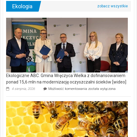
Ekologia
Ekologiczne ABC. Gmina Wręczyca Wielka z dofinansowaniem
ponad 15,6 mln na modernizację oczyszczalni ścieków [wideo]
Ekologiczne
4 sierpnia, 2026
Możliwość komentowania
została wyłączona
ABC.
Gmina
Wręczyca
Wielka
z
dofinansowaniem
ponad
15,6
mln