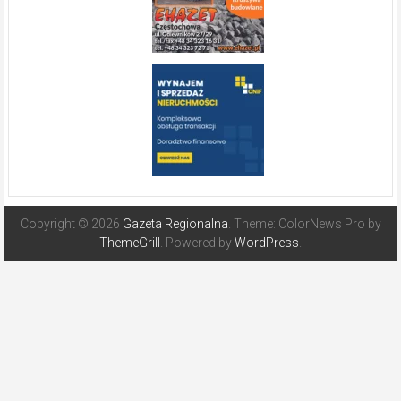
Copyright © 2026
Gazeta Regionalna
. Theme: ColorNews Pro by
ThemeGrill
. Powered by
WordPress
.