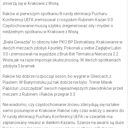
zmierzą się w Krakowie z Wisłą.
Raków w pierwszym spotkaniu III rundy eliminacji Pucharu
Konferencji UEFA zremisował z rosyjskim Rubinem Kazań 0:0.
Częstochowianie muszą szybko zregenerować siły i myśleć o
niedzielnym spotkaniu w Krakowie z Wisłą.
„Biała Gwiazda” to obecny lider PKO BP Ekstraklasy. Krakowianie w
dwóch meczach zdobyli 4 punkty. Pokonali u siebie Zagłębie Lubin
3:0 i zremisowali na wyjeździe z Bruk-Bet Termalica Nieciecza 2:2.
Wisła jak na razie imponuje skutecznością. W dwóch spotkaniach
zdobyła 5 bramek.
Raków też dobrze rozpoczął sezon, bo wygrał w Gliwicach z
Piastem. W Białymstoku już tak dobrze nie było. Trener Marek
Papszun „oszczędzał” swoich najważniejszych zawodników przed
meczem z Rubinem i Raków przegrał 0:3.
Nie wiadomo, czy częstochowianie znowu zdecydują się na takie
samo posunięcie w Krakowie. Raków cały czas walczy o awans do
IV rundy eliminacji Pucharu Konferencji UEFA i w czwartek ma
zaplanowany rewanż w dalekim Kazaniu. Szanse na awans są duże.