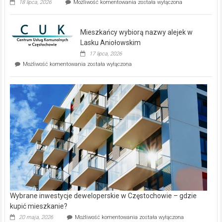
Dwa
18 lipca, 2026
Możliwość komentowania
została wyłączona
zupełnie
nowe
domy
Mieszkańcy wybiorą nazwy alejek w
na
wyspie
Lasku Aniołowskim
Evia.
17 lipca, 2026
Perełka
Mieszkańcy
Możliwość komentowania
została wyłączona
na
wybiorą
rynku
nazwy
nieruchomości
alejek
w
Lasku
Aniołowskim
Wybrane inwestycje deweloperskie w Częstochowie – gdzie
kupić mieszkanie?
Wybrane
20 maja, 2026
Możliwość komentowania
została wyłączona