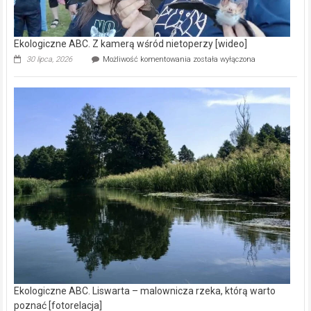
Ekologiczne ABC. Z kamerą wśród nietoperzy [wideo]
Ekologiczne
30 lipca, 2026
Możliwość komentowania
została wyłączona
ABC.
Z
kamerą
wśród
nietoperzy
[wideo]
Ekologiczne ABC. Liswarta – malownicza rzeka, którą warto
poznać [fotorelacja]