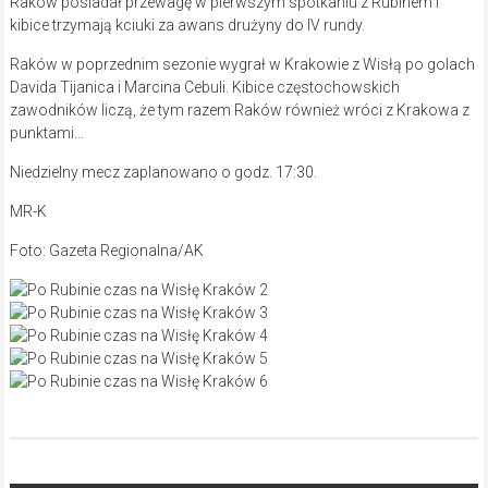
Raków posiadał przewagę w pierwszym spotkaniu z Rubinem i
kibice trzymają kciuki za awans drużyny do IV rundy.
Raków w poprzednim sezonie wygrał w Krakowie z Wisłą po golach
Davida Tijanica i Marcina Cebuli. Kibice częstochowskich
zawodników liczą, że tym razem Raków również wróci z Krakowa z
punktami…
Niedzielny mecz zaplanowano o godz. 17:30.
MR-K
Foto: Gazeta Regionalna/AK