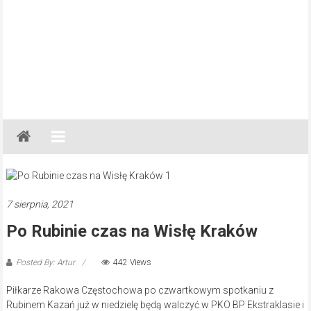
Gazeta
Regionalna
Częstochowa,
Kłobuck,
Lubliniec,
7 sierpnia, 2021
Myszków
Po Rubinie czas na Wisłę Kraków
Posted By: Artur
442 Views
Piłkarze Rakowa Częstochowa po czwartkowym spotkaniu z
Rubinem Kazań już w niedzielę będą walczyć w PKO BP Ekstraklasie i