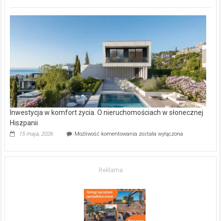
inwestycje
deweloperskie
w Częstochowie
–
gdzie
kupić
mieszkanie?
Inwestycja w komfort życia. O nieruchomościach w słonecznej
Hiszpanii
Inwestycja
15 maja, 2026
Możliwość komentowania
została wyłączona
w komfort
życia.
O nieruchomościach
w słonecznej
Reklama
Hiszpanii