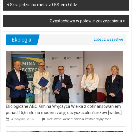
Post
Skra jedzie na mecz z ŁKS-em Łódź
navigation
Częstochowa w połowie zaszczepiona
Ekologia
Ekologiczne ABC. Gmina Wręczyca Wielka z dofinansowaniem
ponad 15,6 mln na modernizację oczyszczalni ścieków [wideo]
Ekologiczne
4 sierpnia, 2026
Możliwość komentowania
została wyłączona
ABC.
Gmina