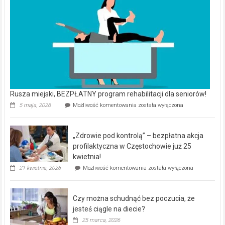
Rusza miejski, BEZPŁATNY program rehabilitacji dla seniorów!
Rusza
5 maja, 2026
Możliwość komentowania
została wyłączona
miejski,
BEZPŁATNY
program
„Zdrowie pod kontrolą” – bezpłatna akcja
rehabilitacji
dla
profilaktyczna w Częstochowie już 25
seniorów!
kwietnia!
„Zdrowie
21 kwietnia, 2026
Możliwość komentowania
została wyłączona
pod
kontrolą”
–
Czy można schudnąć bez poczucia, że
bezpłatna
akcja
jesteś ciągle na diecie?
profilaktyczna
25 marca, 2026
w