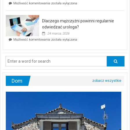
Czy
Możliwość komentowania
została wyłączona
Częstochowie
można
już
schudnąć
25
bez
kwietnia!
Dlaczego mężczyźni powinni regularnie
poczucia,
że
odwiedzać urologa?
jesteś
24 marca, 2026
ciągle
Dlaczego
Możliwość komentowania
została wyłączona
na
mężczyźni
diecie?
powinni
regularnie
odwiedzać
urologa?
Dom