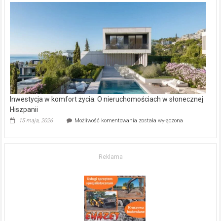
w Częstochowie
–
gdzie
kupić
mieszkanie?
Inwestycja w komfort życia. O nieruchomościach w słonecznej
Hiszpanii
Inwestycja
15 maja, 2026
Możliwość komentowania
została wyłączona
w komfort
życia.
O nieruchomościach
w słonecznej
Reklama
Hiszpanii