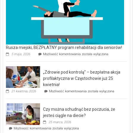
Rusza miejski, BEZPŁATNY program rehabilitacji dla seniorów!
Rusza
5 maja, 2026
Możliwość komentowania
została wyłączona
miejski,
BEZPŁATNY
program
„Zdrowie pod kontrolą” – bezpłatna akcja
rehabilitacji
dla
profilaktyczna w Częstochowie już 25
seniorów!
kwietnia!
„Zdrowie
21 kwietnia, 2026
Możliwość komentowania
została wyłączona
pod
kontrolą”
–
Czy można schudnąć bez poczucia, że
bezpłatna
akcja
jesteś ciągle na diecie?
profilaktyczna
25 marca, 2026
w
Czy
Możliwość komentowania
została wyłączona
Częstochowie
można