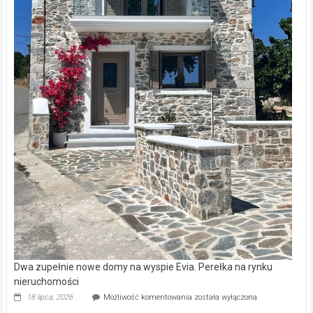
Dwa zupełnie nowe domy na wyspie Evia. Perełka na rynku
nieruchomości
Dwa
18 lipca, 2026
Możliwość komentowania
została wyłączona
zupełnie