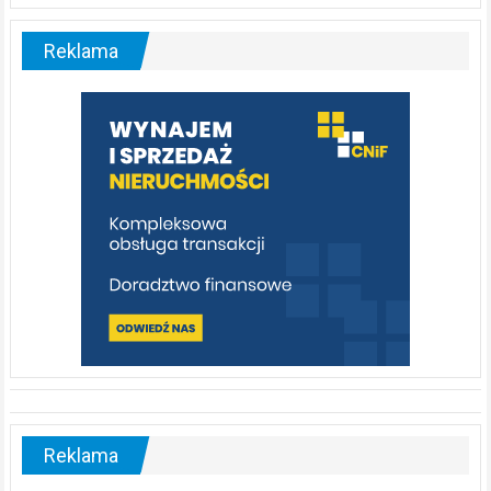
Liswarta
–
malownicza
Reklama
rzeka,
którą
warto
poznać
[fotorelacja]
Reklama