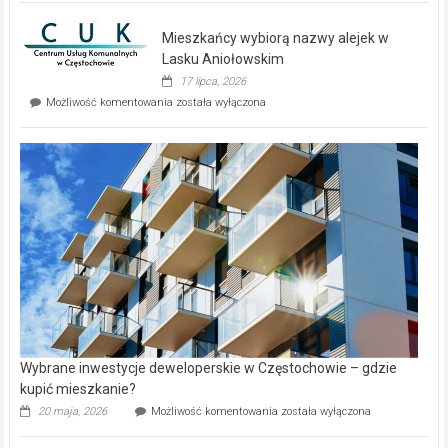
nowe
domy
Mieszkańcy wybiorą nazwy alejek w
na
wyspie
Lasku Aniołowskim
Evia.
17 lipca, 2026
Perełka
Mieszkańcy
Możliwość komentowania
została wyłączona
na
wybiorą
rynku
nazwy
nieruchomości
alejek
w
Lasku
Aniołowskim
Wybrane inwestycje deweloperskie w Częstochowie – gdzie
kupić mieszkanie?
Wybrane
20 maja, 2026
Możliwość komentowania
została wyłączona
inwestycje
deweloperskie