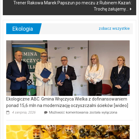
Trener Rakowa Marek Papszun po meczu z Rubinem Kazań:
Trochę żałujemy…
Ekologia
Ekologiczne ABC. Gmina Wręczyca Wielka z dofinansowaniem
ponad 15,6 mln na modernizację oczyszczalni ścieków [wideo]
Ekologiczne
4 sierpnia, 2026
Możliwość komentowania
została wyłączona
ABC.
Gmina
Wręczyca
Wielka
z