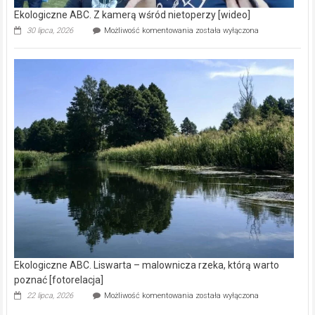
Ekologiczne ABC. Z kamerą wśród nietoperzy [wideo]
Ekologiczne
30 lipca, 2026
Możliwość komentowania
została wyłączona
ABC.
Z
kamerą
wśród
nietoperzy
[wideo]
Ekologiczne ABC. Liswarta – malownicza rzeka, którą warto
poznać [fotorelacja]
Ekologiczne
22 lipca, 2026
Możliwość komentowania
została wyłączona
ABC.