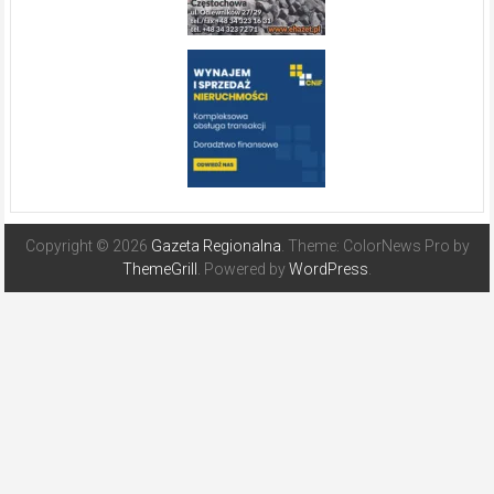
Copyright © 2026
Gazeta Regionalna
. Theme: ColorNews Pro by
ThemeGrill
. Powered by
WordPress
.